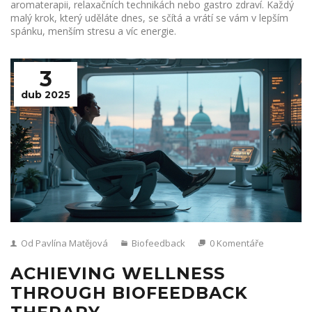
aromaterapii, relaxačních technikách nebo gastro zdraví. Každý
malý krok, který uděláte dnes, se sčítá a vrátí se vám v lepším
spánku, menším stresu a víc energie.
3
dub 2025
Od Pavlína Matějová
Biofeedback
0 Komentáře
ACHIEVING WELLNESS
THROUGH BIOFEEDBACK