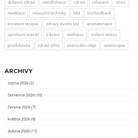
duševní zdraví
mindfulness
zdraví
relaxace
stres
meditace
relaxační techniky
klid
biofeedback
kreativní terapie
zdravý životní styl
aromaterapie
sportovní masáž
trávení
wellness
snížení stresu
produktivita
zdraví střev
esenciální oleje
arteterapie
ARCHIVY
srpna 2026
(2)
července 2026
(10)
června 2026
(7)
května 2026
(9)
dubna 2026
(11)