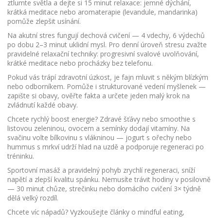
ztlumte světla a dejte si 15 minut relaxace: jemné dýchání,
krátká meditace nebo aromaterapie (levandule, mandarinka)
pomůže zlepšit usínání.
Na akutní stres fungují dechová cvičení — 4 vdechy, 6 výdechů
po dobu 2–3 minut uklidní mysl. Pro denní úroveň stresu zvažte
pravidelné relaxační techniky: progresivní svalové uvolňování,
krátké meditace nebo procházky bez telefonu.
Pokud vás trápí zdravotní úzkost, je fajn mluvit s někým blízkým
nebo odborníkem. Pomůže i strukturované vedení myšlenek —
zapište si obavy, ověřte fakta a určete jeden malý krok na
zvládnutí každé obavy.
Chcete rychlý boost energie? Zdravé šťávy nebo smoothie s
listovou zeleninou, ovocem a semínky dodají vitamíny. Na
svačinu volte bílkovinu s vlákninou — jogurt s ořechy nebo
hummus s mrkví udrží hlad na uzdě a podporuje regeneraci po
tréninku.
Sportovní masáž a pravidelný pohyb zrychlí regeneraci, sníží
napětí a zlepší kvalitu spánku. Nemusíte trávit hodiny v posilovně
— 30 minut chůze, strečinku nebo domácího cvičení 3× týdně
dělá velký rozdíl.
Chcete víc nápadů? Vyzkoušejte články o mindful eating,