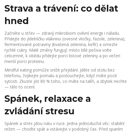
Strava a trávení: co dělat
hned
Začněte u střev — zdravý mikrobiom ovlivní energii i náladu.
Přidejte do jídelníčku vlákninu (ovesné vločky, fazole, zelenina),
fermentované potraviny (kvašená zelenina, kefír) a omezte
rychlé cukry. Malé změny fungují: místo bílé pečiva volte
celozrnné, k obědu přidejte porci listové zeleniny a po večeri
menší porci proteinu.
Mindful eating pomůže snížit přejídání. Jděte od stolu bez
telefonu, žvýkejte pomalu a poslouchejte, když máte pocit
sytosti. Zkuste jíst 80 % toho, co máte na talíři, a zbytek nechte
— tělo to ocení.
Spánek, relaxace a
zvládání stresu
Spánek a stres jdou ruku v ruce. Jedna jednoduchá věc: stabilní
režim — choďte spát a vstávejte v podobný čas. Před spaním