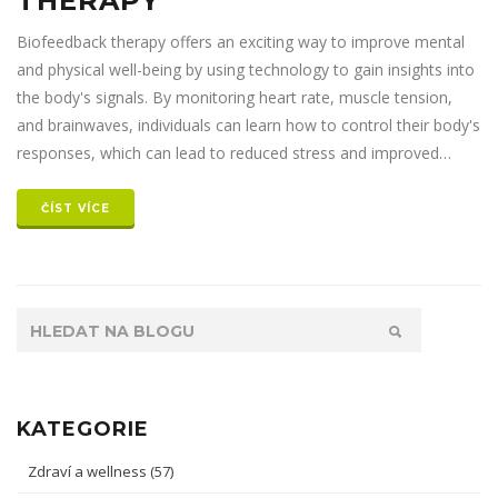
THERAPY
Biofeedback therapy offers an exciting way to improve mental
and physical well-being by using technology to gain insights into
the body's signals. By monitoring heart rate, muscle tension,
and brainwaves, individuals can learn how to control their body's
responses, which can lead to reduced stress and improved
health conditions. From managing anxiety to enhancing
performance, biofeedback therapy opens the door to
ČÍST VÍCE
personalized wellness strategies. Learn how this innovative
therapy works and discover practical tips to integrate it into your
life.
KATEGORIE
Zdraví a wellness
(57)