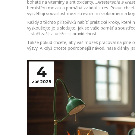
bohaté na vitamíny a antioxidanty.
„Arteterapie a kreat
hemisféru mozku a pomáhá zvládat stres. Pokud chcete z
vysvětlují souvislost mezi střevním mikrobiomem a kog
Každý z těchto příspěvků nabízí praktické kroky, které 
vyzkoušejte je a sledujte, jak se vaše paměť a soustřed
– stačí začít a udržet si pravidelnost.
Takže pokud chcete, aby váš mozek pracoval na plné ob
výzvy. A když chcete podrobnější návod, naše články j
4
zář 2025