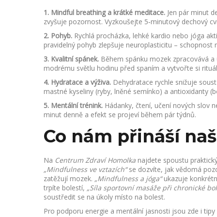
1. Mindful breathing a krátké meditace.
Jen pár minut de
zvyšuje pozornost. Vyzkoušejte 5‑minutový dechový cv
2. Pohyb.
Rychlá procházka, lehké kardio nebo jóga akt
pravidelný pohyb zlepšuje neuroplasticitu – schopnost
3. Kvalitní spánek.
Během spánku mozek zpracovává a uk
modrému světlu hodinu před spaním a vytvořte si rituá
4. Hydratace a výživa.
Dehydratace rychle snižuje soust
mastné kyseliny (ryby, lněné semínko) a antioxidanty (bo
5. Mentální trénink.
Hádanky, čtení, učení nových slov ne
minut denně a efekt se projeví během pár týdnů.
Co nám přináší naš
Na
Centrum Zdraví Homolka
najdete spoustu praktický
„Mindfulness ve vztazích“
se dozvíte, jak vědomá pozor
zatěžují mozek.
„Mindfulness a jóga“
ukazuje konkrétní
trpíte bolestí,
„Síla sportovní masáže při chronické bol
soustředit se na úkoly místo na bolest.
Pro podporu energie a mentální jasnosti jsou zde i tip