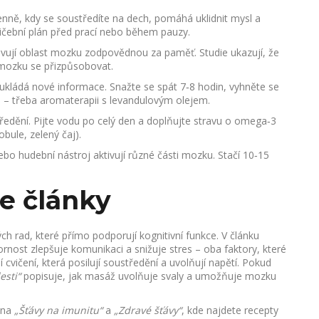
nně, kdy se soustředíte na dech, pomáhá uklidnit mysl a
ičební plán před prací nebo během pauzy.
ivují oblast mozku zodpovědnou za paměť. Studie ukazují, že
 mozku se přizpůsobovat.
ládá nové informace. Snažte se spát 7‑8 hodin, vyhněte se
l – třeba aromaterapii s levandulovým olejem.
ředění. Pijte vodu po celý den a doplňujte stravu o omega‑3
bule, zelený čaj).
bo hudební nástroj aktivují různé části mozku. Stačí 10‑15
e články
ch rad, které přímo podporují kognitivní funkce. V článku
nost zlepšuje komunikaci a snižuje stres – oba faktory, které
 cvičení, která posilují soustředění a uvolňují napětí. Pokud
esti“
popisuje, jak masáž uvolňuje svaly a umožňuje mozku
y na
„Šťávy na imunitu“
a
„Zdravé šťávy“
, kde najdete recepty