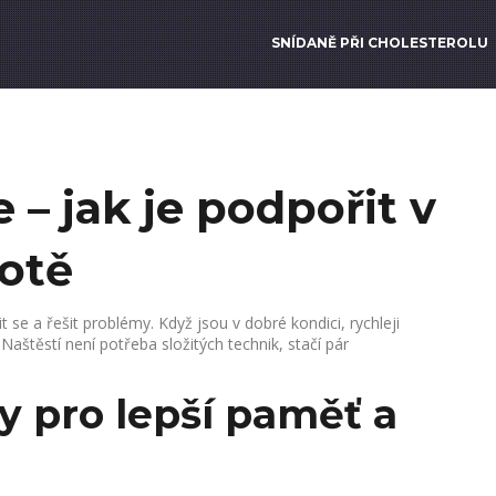
SNÍDANĚ PŘI CHOLESTEROLU
 – jak je podpořit v
otě
 se a řešit problémy. Když jsou v dobré kondici, rychleji
štěstí není potřeba složitých technik, stačí pár
 pro lepší paměť a