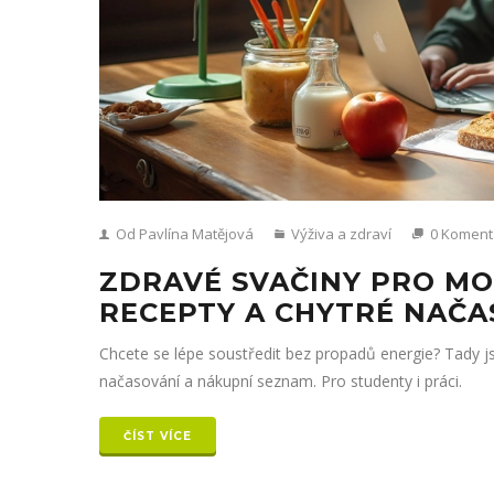
Od Pavlína Matějová
Výživa a zdraví
0 Koment
ZDRAVÉ SVAČINY PRO MO
RECEPTY A CHYTRÉ NAČA
Chcete se lépe soustředit bez propadů energie? Tady j
načasování a nákupní seznam. Pro studenty i práci.
ČÍST VÍCE