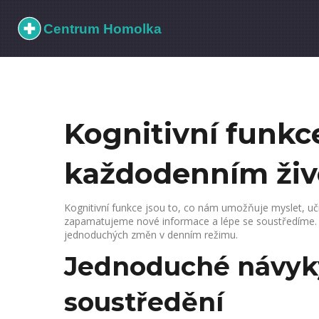
Kognitivní funkce
každodenním živ
Kognitivní funkce jsou to, co nám umožňuje myslet, učit
zapamatujeme nové informace a lépe se soustředíme. Na
jednoduchých změn v denním režimu.
Jednoduché návyky
soustředění