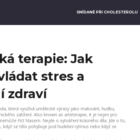
SNÍDANĚ PŘI CHOLESTEROLU
ká terapie: Jak
ládat stres a
í zdraví
da, která využívá umělecké výrazy jako malování, hudbu,
ického zatížení
. Also known as
arteterapie
, it je nejen pro
 nemůže říct hlasem.
Nejde o vytváření krásného díla. Jde o to,
no, když se tělo pohybuje pod hudební rytmus nebo když se