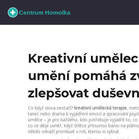
Kreativní umělec
umění pomáhá zv
zlepšovat duševn
Co když slova nestačí?
kreativní umělecká terapie
,
meto
tanec nebo drama k vyjádření emocí a zpracování psych
umělce – je pro každého, kdo potřebuje vyjádřit to, co
co se děje uvnitř, když štětce přesunou barvu na plát
někdo odváží promluvit v roli, kterou si vybral.