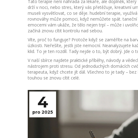
Tato terapie není náhrada za lékaře, ale doplněk, který
drží v noci, nebo stres, který vás přetěžuje, kreativní
museli vysvětlovat, co se děje.
hudební terapie
,
využívá
rovnováhy
může pomoci, když nemůžete spát.
taneční
emocemi
vám ukáže, že tělo nejen trpí – může i uvolňo
začíná znovu cítit kontrolu nad sebou.
Víte, proč to funguje? Protože když se zaměříte na ba
úzkosti. Neřešíte, jestli jste nemocní. Neanalyzujete k
klid. To je ten rozdíl. Tady nejde o to, být dobrý. Jde o 
V naší sbírce najdete praktické příběhy, návody a věd
nástrojem proti stresu. Od jednoduchých domácích cviče
terapeuta, když chcete jít dál. Všechno to je tady – be
touhou se znovu cítit celé.
4
pro 2025