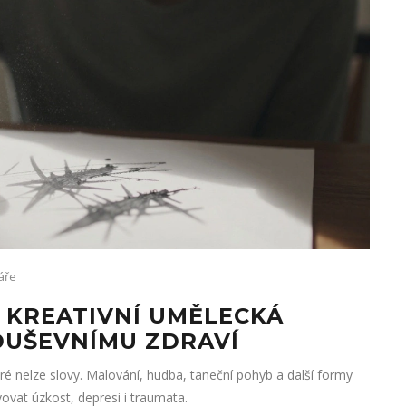
áře
JE KREATIVNÍ UMĚLECKÁ
DUŠEVNÍMU ZDRAVÍ
é nelze slovy. Malování, hudba, taneční pohyb a další formy
ovat úzkost, depresi i traumata.