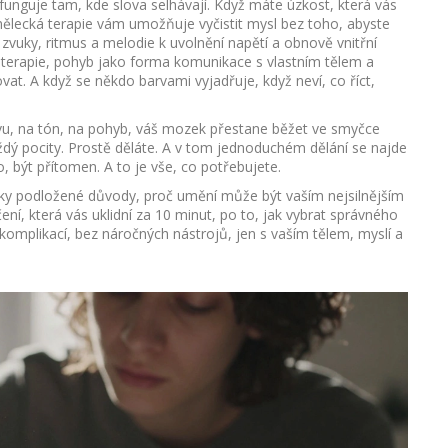
 funguje tam, kde slova selhávají. Když máte úzkost, která vás
 umělecká terapie vám umožňuje vyčistit mysl bez toho, abyste
 zvuky, ritmus a melodie k uvolnění napětí a obnově vnitřní
 terapie
,
pohyb jako forma komunikace s vlastním tělem a
vat. A když se někdo barvami vyjadřuje, když neví, co říct,
rvu, na tón, na pohyb, váš mozek přestane běžet ve smyčce
aždý pocity. Prostě děláte. A v tom jednoduchém dělání se najde
to, být přítomen. A to je vše, co potřebujete.
ecky podložené důvody, proč umění může být vaším nejsilnějším
ní, která vás uklidní za 10 minut, po to, jak vybrat správného
z komplikací, bez náročných nástrojů, jen s vaším tělem, myslí a