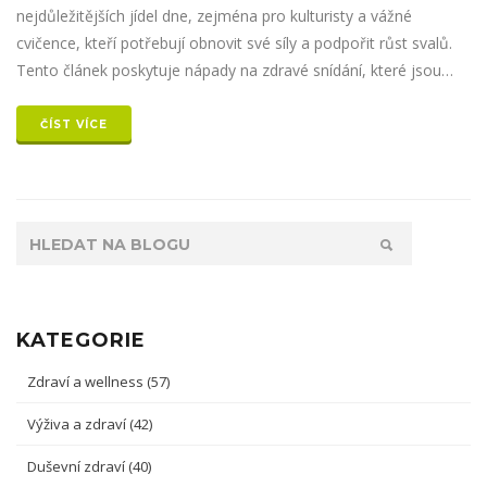
nejdůležitějších jídel dne, zejména pro kulturisty a vážné
cvičence, kteří potřebují obnovit své síly a podpořit růst svalů.
Tento článek poskytuje nápady na zdravé snídání, které jsou
bohaté na bílkoviny, dobře vyvážené a zaměřené na potřeby
těch, kteří pravidelně posilují.
ČÍST VÍCE
KATEGORIE
Zdraví a wellness
(57)
Výživa a zdraví
(42)
Duševní zdraví
(40)