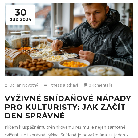
30
dub 2024
Od Jan Novotný
Fitness a zdraví
0 Komentáře
VÝŽIVNÉ SNÍDAŇOVÉ NÁPADY
PRO KULTURISTY: JAK ZAČÍT
DEN SPRÁVNĚ
Klíčem k úspěšnému tréninkovému režimu je nejen samotné
cvičení, ale i správná výživa. Snídaně je považována za jeden z