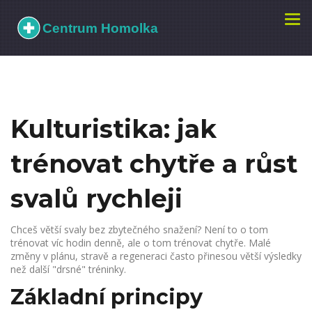
Zobr
navi
Kulturistika: jak
trénovat chytře a růst
svalů rychleji
Chceš větší svaly bez zbytečného snažení? Není to o tom
trénovat víc hodin denně, ale o tom trénovat chytře. Malé
změny v plánu, stravě a regeneraci často přinesou větší výsledky
než další "drsné" tréninky.
Základní principy