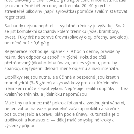
je rovnoměrně během dne, po tréninku 20–40 g rychle
stravitelné bílkoviny (např. syrovátka) pomůže svalům startovat
regeneraci.
Sacharidy nejsou nepřítel — vydatné tréninky je vyžadují. Snaž
se jíst komplexní sacharidy kolem tréninku (rýže, brambory,
oves). Tuky drž na zdravé úrovni (olivový olej, ořechy, avokádo),
ne méně než ~0,6 g/kg.
Regenerace rozhoduje. Spánek 7–9 hodin denně, pravidelný
režim, den odpočinku aspoň 1× týdně. Pokud se cítíš
přetrénovaný (dlouhodobá únava, pokles výkonu, poruchy
spánku), dej týdenní deload: méně objemu a nižší intenzita.
Doplňky? Nejsou nutné, ale účinné a bezpečné jsou kreatin
monohydrát (3–5 g/den) a syrovátkový protein. Kofein před
tréninkem může zlepšit výkon. Nepřebíjej realitu doplňky — bez
kvalitního tréninku a jídelníčku nepomůžou.
Malé tipy na konec: měř pokrok fotkami a zvednutými váhami,
ne jen váhou na váze; pravidelně zařazuj mobilitu a strečink;
poslouchej tělo a upravuj plán podle únavy. Kulturistika je o
trpělivosti a konzistenci — dělej malé smysluplné kroky a
výsledky přijdou.