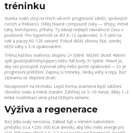
tréninku
Stavba svalů stojí na třech věcech: progresivní zátěži, správných
cvicích a frekvenci. Dělej hlavně compound cviky — dřepy, mrtvé
tahy, benchpress, přítahy. Ty dávají nejlepší návratnost času v
posilovně. Pro hypertrofii se drž 6–12 opakování, 3–5 sérií na
cvik a pauzy 60–120 sekund. Pokud děláš sílovou fázi, zvedej
těžší váhy s 3–6 opakováními.
Trénuj každou svalovou skupinu 2× týdně. Můžeš zkusit 4denní
split (push/pull/nohy/upper) nebo full-body 3× týdně. Hlavní je,
aby ses postupně zvyšoval váhy nebo počet opakování — to je
progresivní přetížení. Zapisuj si tréninky, sleduj váhy a repy. Bez
záznamu se zlepšení ztratí.
Nezapomeň na techniku. Lepší forma znamená lepší zatížení
cílového svalu a méně zranění. Zahřívej se 5–10 minut, dělej 1–2
lehké rozehřívací série před těžkými sériemi.
Výživa a regenerace
Bez jídla svaly nerostou. Základ: být v mírném kalorickém
přebytku (cca +250–500 kcal denně), aby tělo mělo energii pro
růst. Bílkoviny cíleně 1,6–2,2 g na kg tělesné hmotnosti. Rozděl