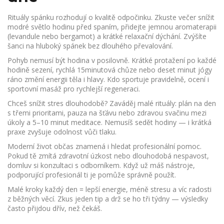
Rituály spánku rozhodují o kvalitě odpočinku. Zkuste večer snížit
modré světlo hodinu před spaním, přidejte jemnou aromaterapii
(levandule nebo bergamot) a krátké relaxační dýchání. Zvýšíte
šanci na hluboký spánek bez dlouhého převalování.
Pohyb nemusí být hodina v posilovně. Krátké protažení po každé
hodině sezení, rychlá 15minutová chůze nebo deset minut jógy
ráno změní energii těla i hlavy. Kdo sportuje pravidelně, ocení i
sportovní masáž pro rychlejší regeneraci.
Chceš snížit stres dlouhodobě? Zaváděj malé rituály: plán na den
s třemi prioritami, pauza na šťávu nebo zdravou svačinu mezi
úkoly a 5–10 minut meditace. Nemusíš sedět hodiny — i krátká
praxe zvyšuje odolnost vůči tlaku.
Moderní život občas znamená i hledat profesionální pomoc.
Pokud tě zmítá zdravotní úzkost nebo dlouhodobá nespavost,
domluv si konzultaci s odborníkem. Když už máš nástroje,
podporující profesionál ti je pomůže správně použít.
Malé kroky každý den = lepší energie, méně stresu a víc radosti
z běžných věcí. Zkus jeden tip a drž se ho tři týdny — výsledky
často přijdou dřív, než čekáš.