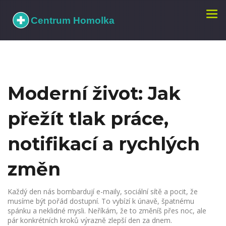
Zobr
navi
Moderní život: Jak
přežít tlak práce,
notifikací a rychlých
změn
Každý den nás bombardují e-maily, sociální sítě a pocit, že
musíme být pořád dostupní. To vybízí k únavě, špatnému
spánku a neklidné mysli. Neříkám, že to změníš přes noc, ale
pár konkrétních kroků výrazně zlepší den za dnem.