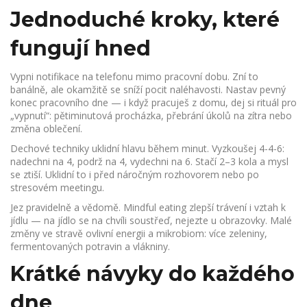
Jednoduché kroky, které
fungují hned
Vypni notifikace na telefonu mimo pracovní dobu. Zní to
banálně, ale okamžitě se sníží pocit naléhavosti. Nastav pevný
konec pracovního dne — i když pracuješ z domu, dej si rituál pro
„vypnutí“: pětiminutová procházka, přebrání úkolů na zítra nebo
změna oblečení.
Dechové techniky uklidní hlavu během minut. Vyzkoušej 4-4-6:
nadechni na 4, podrž na 4, vydechni na 6. Stačí 2–3 kola a mysl
se ztiší. Uklidní to i před náročným rozhovorem nebo po
stresovém meetingu.
Jez pravidelně a vědomě. Mindful eating zlepší trávení i vztah k
jídlu — na jídlo se na chvíli soustřeď, nejezte u obrazovky. Malé
změny ve stravě ovlivní energii a mikrobiom: více zeleniny,
fermentovaných potravin a vlákniny.
Krátké návyky do každého
dne