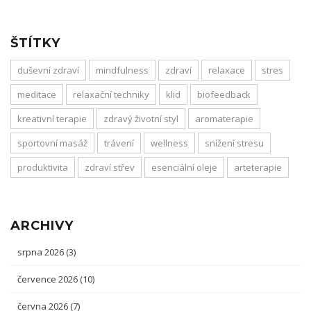
ŠTÍTKY
duševní zdraví
mindfulness
zdraví
relaxace
stres
meditace
relaxační techniky
klid
biofeedback
kreativní terapie
zdravý životní styl
aromaterapie
sportovní masáž
trávení
wellness
snížení stresu
produktivita
zdraví střev
esenciální oleje
arteterapie
ARCHIVY
srpna 2026
(3)
července 2026
(10)
června 2026
(7)