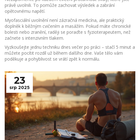
právě uvolnili. To pomůže zachovat výsledek a zabrání
opětovnému napětí.
Myofasciální uvolnění není zázračná medicína, ale praktický
doplněk k běžným cvičením a masážím. Pokud máte chronické
bolesti nebo zranění, raději se poraďte s fyzioterapeutem, než
začnete s intenzivním tlakem.
Vyzkoušejte jednu techniku dnes večer po práci – stačí 5 minut a
můžete pocítit rozdíl už během dalšího dne. Vaše tělo vám
poděkuje a pohyblivost se vrátí zpět k normálu.
23
srp 2025