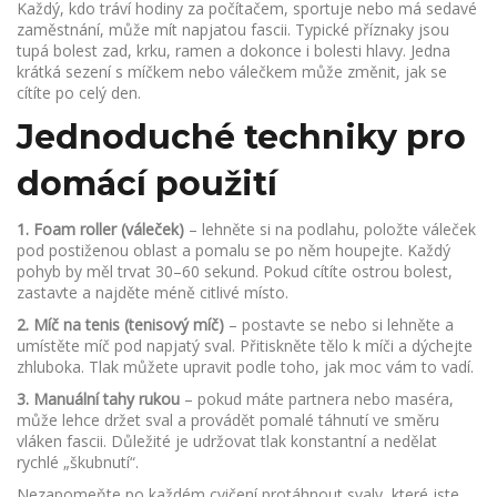
Každý, kdo tráví hodiny za počítačem, sportuje nebo má sedavé
zaměstnání, může mít napjatou fascii. Typické příznaky jsou
tupá bolest zad, krku, ramen a dokonce i bolesti hlavy. Jedna
krátká sezení s míčkem nebo válečkem může změnit, jak se
cítíte po celý den.
Jednoduché techniky pro
domácí použití
1. Foam roller (váleček)
– lehněte si na podlahu, položte váleček
pod postiženou oblast a pomalu se po něm houpejte. Každý
pohyb by měl trvat 30–60 sekund. Pokud cítíte ostrou bolest,
zastavte a najděte méně citlivé místo.
2. Míč na tenis (tenisový míč)
– postavte se nebo si lehněte a
umístěte míč pod napjatý sval. Přitiskněte tělo k míči a dýchejte
zhluboka. Tlak můžete upravit podle toho, jak moc vám to vadí.
3. Manuální tahy rukou
– pokud máte partnera nebo maséra,
může lehce držet sval a provádět pomalé táhnutí ve směru
vláken fascii. Důležité je udržovat tlak konstantní a nedělat
rychlé „škubnutí“.
Nezapomeňte po každém cvičení protáhnout svaly, které jste