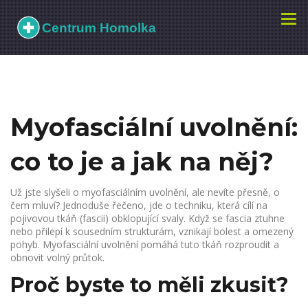
Zobr
navi
Myofasciální uvolnění:
co to je a jak na něj?
Už jste slyšeli o myofasciálním uvolnění, ale nevíte přesně, o
čem mluví? Jednoduše řečeno, jde o techniku, která cílí na
pojivovou tkáň (fascii) obklopující svaly. Když se fascia ztuhne
nebo přilepí k sousedním strukturám, vznikají bolest a omezený
pohyb. Myofasciální uvolnění pomáhá tuto tkáň rozproudit a
obnovit volný průtok.
Proč byste to měli zkusit?