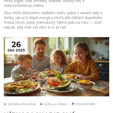
řecký jogurt, chia semínka, mandle, olivový olej a
nízkosacharidový chleba.
Zkus místo klasického sladkého startu jednu z variant tady a
sleduj, jak se ti zlepší energii a chuť k jídlu během dopoledne.
Pokud chceš, pošlu jednoduchý 7denní plán na míru — stačí
napsat, jaký máš čas ráno a co jíš rád.
26
čen 2025
Od Eliška Novotná
Výživa a zdraví
0 Komentáře