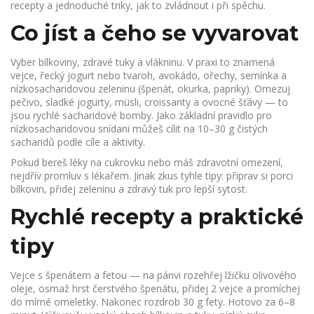
recepty a jednoduché triky, jak to zvládnout i při spěchu.
Co jíst a čeho se vyvarovat
Vyber bílkoviny, zdravé tuky a vlákninu. V praxi to znamená
vejce, řecký jogurt nebo tvaroh, avokádo, ořechy, semínka a
nízkosacharidovou zeleninu (špenát, okurka, papriky). Omezuj
pečivo, sladké jogurty, müsli, croissanty a ovocné šťávy — to
jsou rychlé sacharidové bomby. Jako základní pravidlo pro
nízkosacharidovou snídani můžeš cílit na 10–30 g čistých
sacharidů podle cíle a aktivity.
Pokud bereš léky na cukrovku nebo máš zdravotní omezení,
nejdřív promluv s lékařem. Jinak zkus tyhle tipy: připrav si porci
bílkovin, přidej zeleninu a zdravý tuk pro lepší sytost.
Rychlé recepty a praktické
tipy
Vejce s špenátem a fetou — na pánvi rozehřej lžičku olivového
oleje, osmaž hrst čerstvého špenátu, přidej 2 vejce a promíchej
do mírné omeletky. Nakonec rozdrob 30 g fety. Hotovo za 6–8