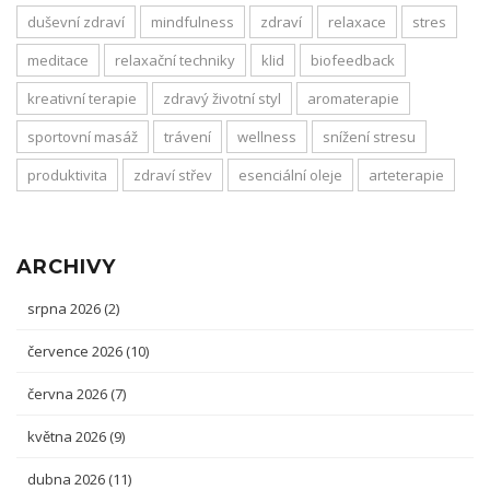
duševní zdraví
mindfulness
zdraví
relaxace
stres
meditace
relaxační techniky
klid
biofeedback
kreativní terapie
zdravý životní styl
aromaterapie
sportovní masáž
trávení
wellness
snížení stresu
produktivita
zdraví střev
esenciální oleje
arteterapie
ARCHIVY
srpna 2026
(2)
července 2026
(10)
června 2026
(7)
května 2026
(9)
dubna 2026
(11)