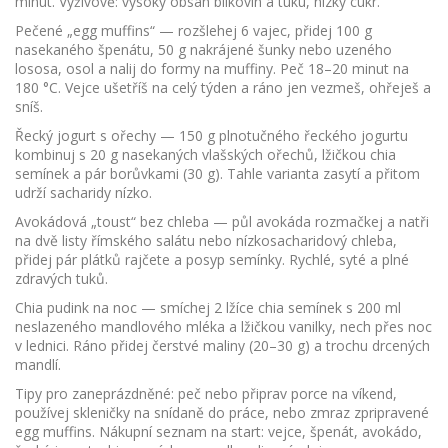
minut. Výživově: vysoký obsah bílkovin a tuku, nízký cukr.
Pečené „egg muffins“ — rozšlehej 6 vajec, přidej 100 g
nasekaného špenátu, 50 g nakrájené šunky nebo uzeného
lososa, osol a nalij do formy na muffiny. Peč 18–20 minut na
180 °C. Vejce ušetříš na celý týden a ráno jen vezmeš, ohřeješ a
sníš.
Řecký jogurt s ořechy — 150 g plnotučného řeckého jogurtu
kombinuj s 20 g nasekaných vlašských ořechů, lžičkou chia
semínek a pár borůvkami (30 g). Tahle varianta zasytí a přitom
udrží sacharidy nízko.
Avokádová „toust“ bez chleba — půl avokáda rozmačkej a natři
na dvě listy římského salátu nebo nízkosacharidový chleba,
přidej pár plátků rajčete a posyp semínky. Rychlé, syté a plné
zdravých tuků.
Chia pudink na noc — smíchej 2 lžíce chia semínek s 200 ml
neslazeného mandlového mléka a lžičkou vanilky, nech přes noc
v lednici. Ráno přidej čerstvé maliny (20–30 g) a trochu drcených
mandlí.
Tipy pro zaneprázdněné: peč nebo připrav porce na víkend,
používej skleničky na snídaně do práce, nebo zmraz zpripravené
egg muffins. Nákupní seznam na start: vejce, špenát, avokádo,