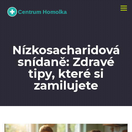
Zobr
navi
Nízkosacharidová
snídaně: Zdravé
tipy, které si
zamilujete