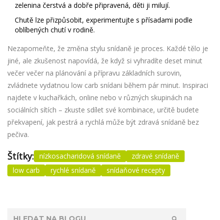
zelenina čerstvá a dobře připravená, děti ji milují.
Chutě lze přizpůsobit, experimentujte s přísadami podle
oblíbených chutí v rodině.
Nezapomeňte, že změna stylu snídaně je proces. Každé tělo je
jiné, ale zkušenost napovídá, že když si vyhradíte deset minut
večer večer na plánování a přípravu základních surovin,
zvládnete vydatnou low carb snídani během pár minut. Inspiraci
najdete v kuchařkách, online nebo v různých skupinách na
sociálních sítích – zkuste sdílet své kombinace, určitě budete
překvapení, jak pestrá a rychlá může být zdravá snídaně bez
pečiva.
Štítky:
nízkosacharidová snídaně
zdravé snídaně
low carb
rychlé snídaně
snídaňové recepty