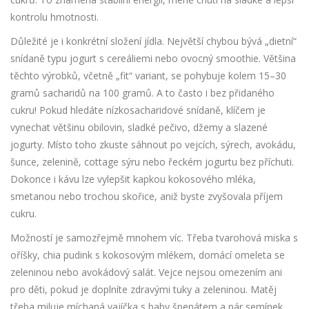
kontrolu hmotnosti.
Důležité je i konkrétní složení jídla. Největší chybou bývá „dietní“
snídaně typu jogurt s cereáliemi nebo ovocný smoothie. Většina
těchto výrobků, včetně „fit“ variant, se pohybuje kolem 15–30
gramů sacharidů na 100 gramů. A to často i bez přidaného
cukru! Pokud hledáte nízkosacharidové snídaně, klíčem je
vynechat většinu obilovin, sladké pečivo, džemy a slazené
jogurty. Místo toho zkuste sáhnout po vejcích, sýrech, avokádu,
šunce, zelenině, cottage sýru nebo řeckém jogurtu bez příchuti.
Dokonce i kávu lze vylepšit kapkou kokosového mléka,
smetanou nebo trochou skořice, aniž byste zvyšovala příjem
cukru.
Možností je samozřejmě mnohem víc. Třeba tvarohová miska s
oříšky, chia pudink s kokosovým mlékem, domácí omeleta se
zeleninou nebo avokádový salát. Vejce nejsou omezením ani
pro děti, pokud je doplníte zdravými tuky a zeleninou. Matěj
třeba miluje míchaná vajíčka s baby špenátem a pár semínek