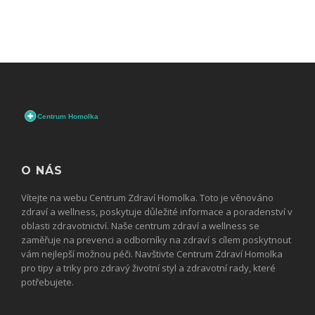
O NÁS
Vítejte na webu Centrum Zdraví Homolka. Toto je věnováno
zdraví a wellness, poskytuje důležité informace a poradenství v
oblasti zdravotnictví. Naše centrum zdraví a wellness se
zaměřuje na prevenci a odborníky na zdraví s cílem poskytnout
vám nejlepší možnou péči. Navštivte Centrum Zdraví Homolka
pro tipy a triky pro zdravý životní styl a zdravotní rady, které
potřebujete.