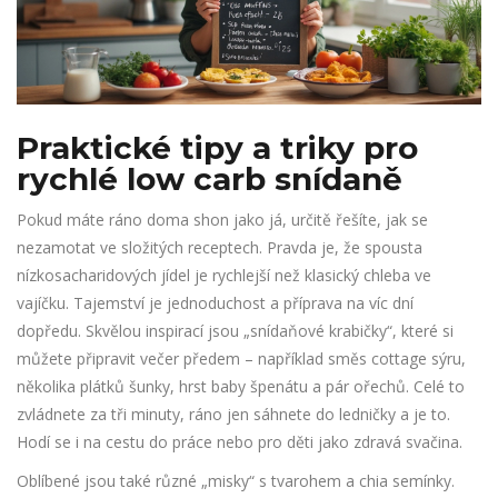
Praktické tipy a triky pro
rychlé low carb snídaně
Pokud máte ráno doma shon jako já, určitě řešíte, jak se
nezamotat ve složitých receptech. Pravda je, že spousta
nízkosacharidových jídel je rychlejší než klasický chleba ve
vajíčku. Tajemství je jednoduchost a příprava na víc dní
dopředu. Skvělou inspirací jsou „snídaňové krabičky“, které si
můžete připravit večer předem – například směs cottage sýru,
několika plátků šunky, hrst baby špenátu a pár ořechů. Celé to
zvládnete za tři minuty, ráno jen sáhnete do ledničky a je to.
Hodí se i na cestu do práce nebo pro děti jako zdravá svačina.
Oblíbené jsou také různé „misky“ s tvarohem a chia semínky.