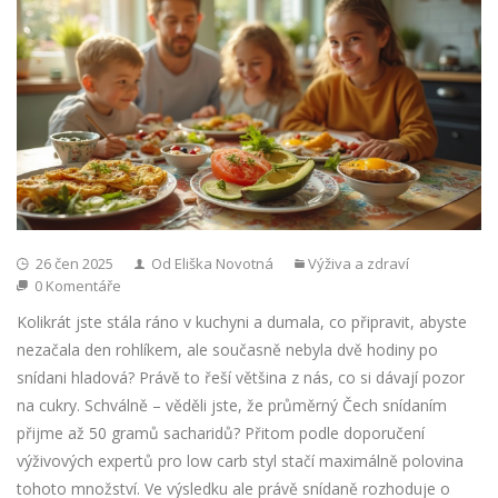
26 čen 2025
Od Eliška Novotná
Výživa a zdraví
0 Komentáře
Kolikrát jste stála ráno v kuchyni a dumala, co připravit, abyste
nezačala den rohlíkem, ale současně nebyla dvě hodiny po
snídani hladová? Právě to řeší většina z nás, co si dávají pozor
na cukry. Schválně – věděli jste, že průměrný Čech snídaním
přijme až 50 gramů sacharidů? Přitom podle doporučení
výživových expertů pro low carb styl stačí maximálně polovina
tohoto množství. Ve výsledku ale právě snídaně rozhoduje o