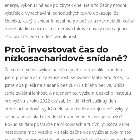
energii, výkonu i náladě po zbytek dne. Není to žádný módní
výstřelek. Vynechávání jednoduchých cukrů dokazuje, že
člověku, který u snídaně nesáhne po pečivu a marmeládě, kolísá
méně hladina cukru v krvi, nemívá takové návaly chutí a jeho
tělo prostě jede na delší vzdálenost.
Proč investovat čas do
nízkosacharidové snídaně?
Že si tělo rychle zvykne na něco jiného než rohlík s medem,
jsem poznala až díky zkušenosti se synem Matějem. Poté, co
jsme oba přešli na snídaně bez cukrů a bílého pečiva, přišla
tahle zvláštní lehkost. A nejenom to. Výzkum Českého institutu
pro výživu z roku 2022 ukázal, že lidé, kteří začínají den
nízkosacharidově, vydrží déle soustředění, mají menší výkyvy
nálad a necítí hlad už v deset dopoledne. V čem je kouzlo?
Pokud snídani postavíte na bílkovinách a tucích, glukóza v krvi
nestoupne moc vysoko – a tělo začne více využívat tuky místo
cukrů. To znamená stabilní energii, méně chutí na sladké a lepší