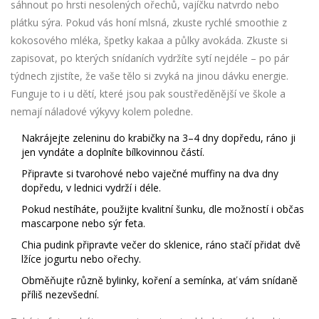
sáhnout po hrsti nesolených ořechů, vajíčku natvrdo nebo
plátku sýra. Pokud vás honí mlsná, zkuste rychlé smoothie z
kokosového mléka, špetky kakaa a půlky avokáda. Zkuste si
zapisovat, po kterých snídaních vydržíte sytí nejdéle – po pár
týdnech zjistíte, že vaše tělo si zvyká na jinou dávku energie.
Funguje to i u dětí, které jsou pak soustředěnější ve škole a
nemají náladové výkyvy kolem poledne.
Nakrájejte zeleninu do krabičky na 3–4 dny dopředu, ráno ji
jen vyndáte a doplníte bílkovinnou částí.
Připravte si tvarohové nebo vaječné muffiny na dva dny
dopředu, v lednici vydrží i déle.
Pokud nestíháte, použijte kvalitní šunku, dle možností i občas
mascarpone nebo sýr feta.
Chia pudink připravte večer do sklenice, ráno stačí přidat dvě
lžíce jogurtu nebo ořechy.
Obměňujte různě bylinky, koření a semínka, ať vám snídaně
příliš nezevšední.