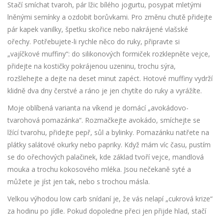
Stačí smíchat tvaroh, pár lžic bílého jogurtu, posypat mletými
lněnými semínky a ozdobit borůvkami. Pro změnu chutě přidejte
pár kapek vanilky, špetku skořice nebo nakrájené vlašské
ořechy. Potřebujete-li rychle něco do ruky, připravte si
„vajíčkové muffiny“: do silikonových formiček rozklepněte vejce,
přidejte na kostičky pokrájenou uzeninu, trochu sýra,
rozšlehejte a dejte na deset minut zapéct. Hotové muffiny vydrží
klidně dva dny čerstvé a ráno je jen chytíte do ruky a vyrážíte.
Moje oblíbená varianta na víkend je domácí „avokádovo-
tvarohová pomazánka“. Rozmačkejte avokádo, smíchejte se
lžící tvarohu, přidejte pepř, sůl a bylinky. Pomazánku natřete na
plátky salátové okurky nebo papriky. Když mám víc času, pustím
se do ořechových palačinek, kde základ tvoří vejce, mandlová
mouka a trochu kokosového mléka. Jsou nečekaně syté a
můžete je jíst jen tak, nebo s trochou másla.
Velkou výhodou low carb snídaní je, že vás nelapí „cukrová krize“
za hodinu po jídle. Pokud dopoledne přeci jen přijde hlad, stačí