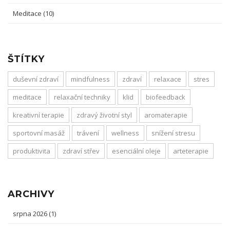
Meditace
(10)
ŠTÍTKY
duševní zdraví
mindfulness
zdraví
relaxace
stres
meditace
relaxační techniky
klid
biofeedback
kreativní terapie
zdravý životní styl
aromaterapie
sportovní masáž
trávení
wellness
snížení stresu
produktivita
zdraví střev
esenciální oleje
arteterapie
ARCHIVY
srpna 2026
(1)