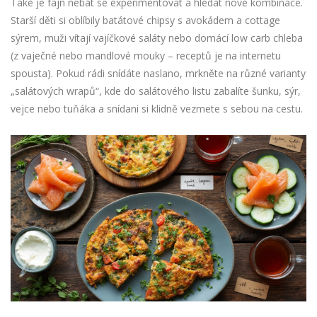
Také je fajn nebát se experimentovat a hledat nové kombinace.
Starší děti si oblíbily batátové chipsy s avokádem a cottage
sýrem, muži vítají vajíčkové saláty nebo domácí low carb chleba
(z vaječné nebo mandlové mouky – receptů je na internetu
spousta). Pokud rádi snídáte naslano, mrkněte na různé varianty
„salátových wrapů“, kde do salátového listu zabalíte šunku, sýr,
vejce nebo tuňáka a snídani si klidně vezmete s sebou na cestu.