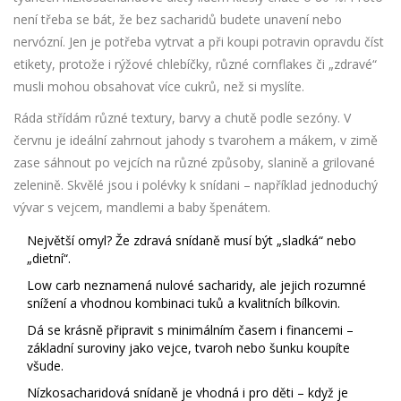
není třeba se bát, že bez sacharidů budete unavení nebo
nervózní. Jen je potřeba vytrvat a při koupi potravin opravdu číst
etikety, protože i rýžové chlebíčky, různé cornflakes či „zdravé“
musli mohou obsahovat více cukrů, než si myslíte.
Ráda střídám různé textury, barvy a chutě podle sezóny. V
červnu je ideální zahrnout jahody s tvarohem a mákem, v zimě
zase sáhnout po vejcích na různé způsoby, slanině a grilované
zelenině. Skvělé jsou i polévky k snídani – například jednoduchý
vývar s vejcem, mandlemi a baby špenátem.
Největší omyl? Že zdravá snídaně musí být „sladká“ nebo
„dietní“.
Low carb neznamená nulové sacharidy, ale jejich rozumné
snížení a vhodnou kombinaci tuků a kvalitních bílkovin.
Dá se krásně připravit s minimálním časem i financemi –
základní suroviny jako vejce, tvaroh nebo šunku koupíte
všude.
Nízkosacharidová snídaně je vhodná i pro děti – když je