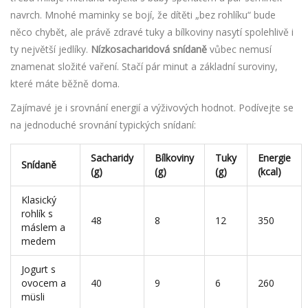
navrch. Mnohé maminky se bojí, že dítěti „bez rohlíku“ bude
něco chybět, ale právě zdravé tuky a bílkoviny nasytí spolehlivě i
ty největší jedlíky.
Nízkosacharidová snídaně
vůbec nemusí
znamenat složité vaření. Stačí pár minut a základní suroviny,
které máte běžně doma.
Zajímavé je i srovnání energií a výživových hodnot. Podívejte se
na jednoduché srovnání typických snídaní:
Sacharidy
Bílkoviny
Tuky
Energie
Snídaně
(g)
(g)
(g)
(kcal)
Klasický
rohlík s
48
8
12
350
máslem a
medem
Jogurt s
ovocem a
40
9
6
260
müsli