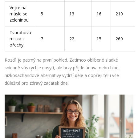
Vejce na
másle se
5
13
16
210
zeleninou
Tvarohová
miska s
7
22
15
260
ořechy
Rozdíl je patrný na první pohled. Zatímco oblíbené sladké
snídaně vás rychle nasytí, ale brzy přijde únava nebo hlad,
nízkosacharidové alternativy vydrží déle a dopřejí tělu vše
důležité pro zdravý začátek dne.