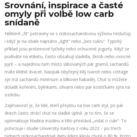
Srovnání, inspirace a časté
omyly při volbě low carb
snídaně
Některé „fit“ potraviny se s nízkosacharidovou výživou neslučují,
i když je na obale napsáno „light“ nebo „bez cukru“. Typický
příklad jsou proteinové tyčinky nebo ochucené jogurty. Když se
podíváte na etiketu, často obsahují sladidla, škrob nebo ovocné
pyré – a najednou tam místo slibovaných pár gramů sacharidů
máte klidně dvacet. Naopak obyčejný bílý tvaroh nebo cottage
sýr má sacharidů minimum a bílkovin habaděj. Chuť si můžete
doladit kořením, bylinkami, olivami nebo pár kostičkami sýra na
ozdobu.
Zajímavostí je, že lidé, kteří přejdou na low carb styl, po pár
dnech často ztrácí chuť na sladké úplně. Je to tím, že se
optimalizuje hladina inzulinu a tělo přestává „volat o cukr“. To
potvrzuje i studie Univerzity Karlovy z roku 2023 – po třech
týdnech nízkosacharidové diety lidem klesly chutě o 80 %. Proto