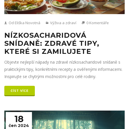
Od Eliška Novotná
Výživa a zdraví
0 Komentáře
NÍZKOSACHARIDOVÁ
SNÍDANĚ: ZDRAVÉ TIPY,
KTERÉ SI ZAMILUJETE
Objevte nejlepší nápady na zdravé nízkosacharidové snídaně s
praktickými tipy, konkrétními recepty a ověřenými informacemi.
Inspirujte se chytrými možnostmi pro celé rodiny.
ČÍST VÍCE
18
čen 2024