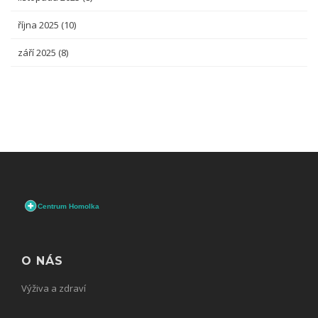
října 2025
(10)
září 2025
(8)
O NÁS
Výživa a zdraví