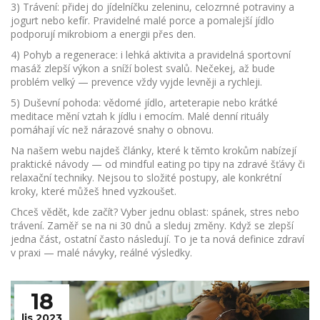
3) Trávení: přidej do jídelníčku zeleninu, celozrnné potraviny a
jogurt nebo kefír. Pravidelné malé porce a pomalejší jídlo
podporují mikrobiom a energii přes den.
4) Pohyb a regenerace: i lehká aktivita a pravidelná sportovní
masáž zlepší výkon a sníží bolest svalů. Nečekej, až bude
problém velký — prevence vždy vyjde levněji a rychleji.
5) Duševní pohoda: vědomé jídlo, arteterapie nebo krátké
meditace mění vztah k jídlu i emocím. Malé denní rituály
pomáhají víc než nárazové snahy o obnovu.
Na našem webu najdeš články, které k těmto krokům nabízejí
praktické návody — od mindful eating po tipy na zdravé šťávy či
relaxační techniky. Nejsou to složité postupy, ale konkrétní
kroky, které můžeš hned vyzkoušet.
Chceš vědět, kde začít? Vyber jednu oblast: spánek, stres nebo
trávení. Zaměř se na ni 30 dnů a sleduj změny. Když se zlepší
jedna část, ostatní často následují. To je ta nová definice zdraví
v praxi — malé návyky, reálné výsledky.
18
lis 2023