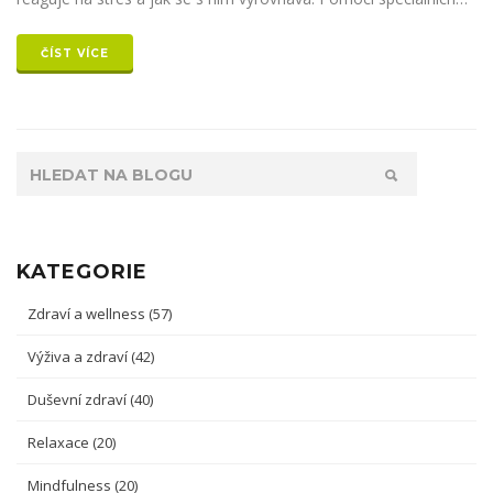
přístrojů můžeme sledovat naše tělesné funkce v reálném čase
a učit se, jak je lépe ovládat. To otevřelo nové možnosti v
ČÍST VÍCE
prevenci a léčení mnoha onemocnění. Přečtěte si více o tom,
jak biofeedback mění naše chápání zdraví a wellness.
KATEGORIE
Zdraví a wellness
(57)
Výživa a zdraví
(42)
Duševní zdraví
(40)
Relaxace
(20)
Mindfulness
(20)