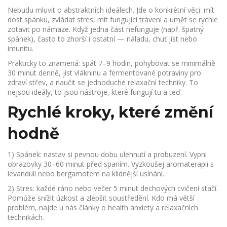
Nebudu mluvit o abstraktních ideálech. Jde o konkrétní věci: mít
dost spánku, zvládat stres, mít fungující trávení a umět se rychle
zotavit po námaze. Když jedna část nefunguje (např. špatný
spánek), často to zhorší i ostatní — náladu, chuť jíst nebo
imunitu.
Prakticky to znamená: spát 7–9 hodin, pohybovat se minimálně
30 minut denně, jíst vlákninu a fermentované potraviny pro
zdraví střev, a naučit se jednoduché relaxační techniky. To
nejsou ideály, to jsou nástroje, které fungují tu a teď.
Rychlé kroky, které změní
hodně
1) Spánek: nastav si pevnou dobu ulehnutí a probuzení. Vypni
obrazovky 30–60 minut před spaním. Vyzkoušej aromaterapii s
levandulí nebo bergamotem na klidnější usínání.
2) Stres: každé ráno nebo večer 5 minut dechových cvičení stačí.
Pomůže snížit úzkost a zlepšit soustředění. Kdo má větší
problém, najde u nás články o health anxiety a relaxačních
technikách.