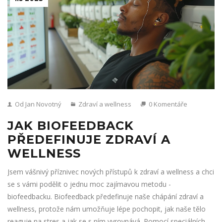
Od Jan Novotný
Zdraví a wellness
0 Komentáře
JAK BIOFEEDBACK
PŘEDEFINUJE ZDRAVÍ A
WELLNESS
Jsem vášnivý příznivec nových přístupů k zdraví a wellness a chci
se s vámi podělit o jednu moc zajímavou metodu -
biofeedbacku. Biofeedback předefinuje naše chápání zdraví a
wellness, protože nám umožňuje lépe pochopit, jak naše tělo
reaguje na stres a jak se s ním vyrovnává. Pomocí speciálních