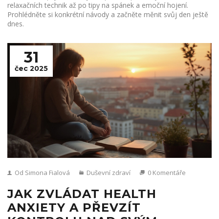
relaxačních technik až po tipy na spánek a emoční hojení.
Prohlédněte si konkrétní návody a začněte měnit svůj den ještě
dnes.
31
čec 2025
Od Simona Fialová
Duševní zdraví
0 Komentáře
JAK ZVLÁDAT HEALTH
ANXIETY A PŘEVZÍT