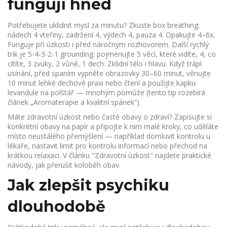
fungují hned
Potřebujete uklidnit mysl za minutu? Zkuste box breathing:
nádech 4 vteřiny, zadržení 4, výdech 4, pauza 4. Opakujte 4–6x.
Funguje při úzkosti i před náročným rozhovorem. Další rychlý
trik je 5-4-3-2-1 grounding: pojmenujte 5 věcí, které vidíte, 4, co
cítíte, 3 zvuky, 2 vůně, 1 dech. Zklidní tělo i hlavu. Když trápí
usínání, před spaním vypněte obrazovky 30–60 minut, věnujte
10 minut lehké dechové praxi nebo čtení a použijte kapku
levandule na polštář — mnohým pomůže (tento tip rozebírá
článek „Aromaterapie a kvalitní spánek“).
Máte zdravotní úzkost nebo časté obavy o zdraví? Zapisujte si
konkrétní obavy na papír a připojte k nim malé kroky, co uděláte
místo neustálého přemýšlení — například domluvit kontrolu u
lékaře, nastavit limit pro kontrolu informací nebo přechod na
krátkou relaxaci. V článku "Zdravotní úzkost" najdete praktické
návody, jak přerušit koloběh obav.
Jak zlepšit psychiku
dlouhodobě