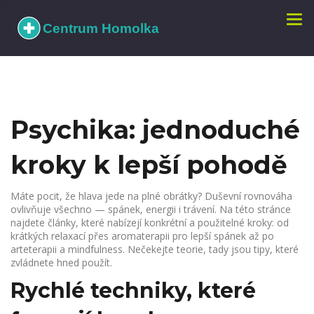
Zobr
navi
Psychika: jednoduché
kroky k lepší pohodě
Máte pocit, že hlava jede na plné obrátky? Duševní rovnováha
ovlivňuje všechno — spánek, energii i trávení. Na této stránce
najdete články, které nabízejí konkrétní a použitelné kroky: od
krátkých relaxací přes aromaterapii pro lepší spánek až po
arteterapii a mindfulness. Nečekejte teorie, tady jsou tipy, které
zvládnete hned použít.
Rychlé techniky, které