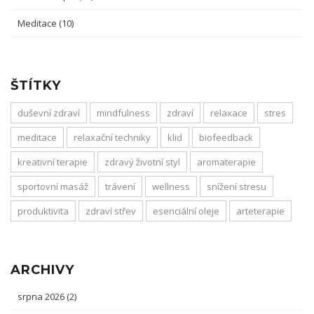
Meditace
(10)
ŠTÍTKY
duševní zdraví
mindfulness
zdraví
relaxace
stres
meditace
relaxační techniky
klid
biofeedback
kreativní terapie
zdravý životní styl
aromaterapie
sportovní masáž
trávení
wellness
snížení stresu
produktivita
zdraví střev
esenciální oleje
arteterapie
ARCHIVY
srpna 2026
(2)