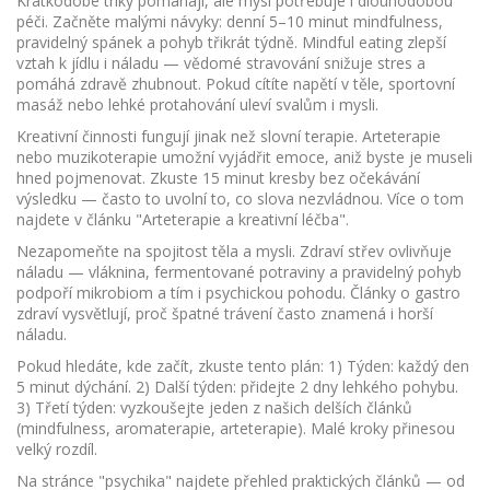
Krátkodobé triky pomáhají, ale mysl potřebuje i dlouhodobou
péči. Začněte malými návyky: denní 5–10 minut mindfulness,
pravidelný spánek a pohyb třikrát týdně. Mindful eating zlepší
vztah k jídlu i náladu — vědomé stravování snižuje stres a
pomáhá zdravě zhubnout. Pokud cítíte napětí v těle, sportovní
masáž nebo lehké protahování uleví svalům i mysli.
Kreativní činnosti fungují jinak než slovní terapie. Arteterapie
nebo muzikoterapie umožní vyjádřit emoce, aniž byste je museli
hned pojmenovat. Zkuste 15 minut kresby bez očekávání
výsledku — často to uvolní to, co slova nezvládnou. Více o tom
najdete v článku "Arteterapie a kreativní léčba".
Nezapomeňte na spojitost těla a mysli. Zdraví střev ovlivňuje
náladu — vláknina, fermentované potraviny a pravidelný pohyb
podpoří mikrobiom a tím i psychickou pohodu. Články o gastro
zdraví vysvětlují, proč špatné trávení často znamená i horší
náladu.
Pokud hledáte, kde začít, zkuste tento plán: 1) Týden: každý den
5 minut dýchání. 2) Další týden: přidejte 2 dny lehkého pohybu.
3) Třetí týden: vyzkoušejte jeden z našich delších článků
(mindfulness, aromaterapie, arteterapie). Malé kroky přinesou
velký rozdíl.
Na stránce "psychika" najdete přehled praktických článků — od