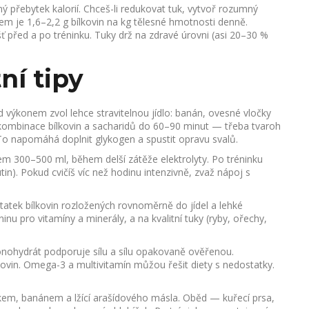
ný přebytek kalorií. Chceš-li redukovat tuk, vytvoř rozumný
ílem je 1,6–2,2 g bílkovin na kg tělesné hmotnosti denně.
šť před a po tréninku. Tuky drž na zdravé úrovni (asi 20–30 %
ní tipy
 výkonem zvol lehce stravitelnou jídlo: banán, ovesné vločky
í kombinace bílkovin a sacharidů do 60–90 minut — třeba tvaroh
o napomáhá doplnit glykogen a spustit opravu svalů.
em 300–500 ml, během delší zátěže elektrolyty. Po tréninku
tin). Pokud cvičíš víc než hodinu intenzivně, zvaž nápoj s
tatek bílkovin rozložených rovnoměrně do jídel a lehké
 pro vitamíny a minerály, a na kvalitní tuky (ryby, ořechy,
nohydrát podporuje sílu a sílu opakovaně ověřenou.
lkovin. Omega-3 a multivitamín můžou řešit diety s nedostatky.
lékem, banánem a lžící arašídového másla. Oběd — kuřecí prsa,