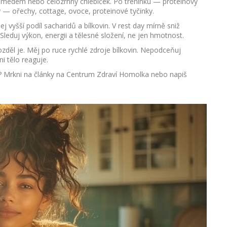
s medem nebo celozrnný chlebíček. Po tréninku — proteinový
 — ořechy, cottage, ovoce, proteinové tyčinky.
 vyšší podíl sacharidů a bílkovin. V rest day mírně sniž
 Sleduj výkon, energii a tělesné složení, ne jen hmotnost.
 rozděl je. Měj po ruce rychlé zdroje bílkovin. Nepodceňuj
i tělo reaguje.
tu? Mrkni na články na Centrum Zdraví Homolka nebo napiš