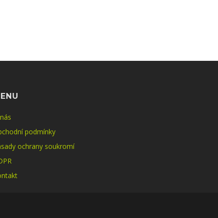
ENU
 nás
bchodní podmínky
sady ochrany soukromí
DPR
ntakt