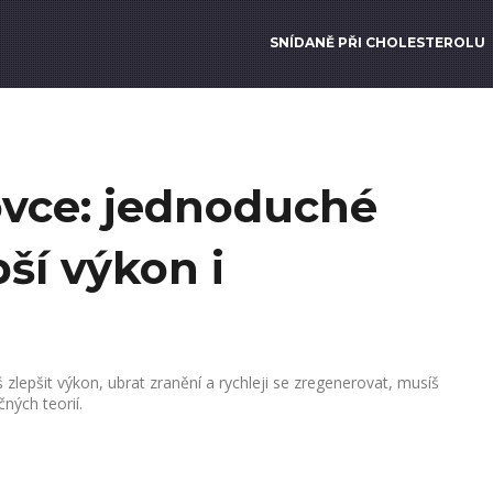
SNÍDANĚ PŘI CHOLESTEROLU
ovce: jednoduché
pší výkon i
 zlepšit výkon, ubrat zranění a rychleji se zregenerovat, musíš
čných teorií.