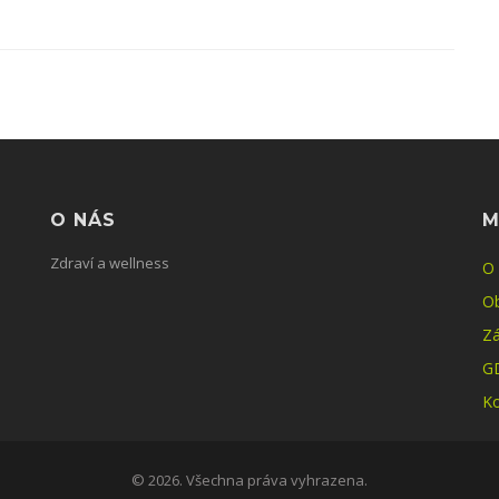
O NÁS
M
Zdraví a wellness
O
O
Zá
G
Ko
© 2026. Všechna práva vyhrazena.