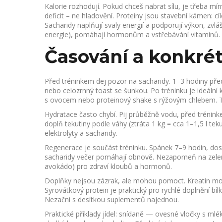
Kalorie rozhodují. Pokud chceš nabrat sílu, je třeba mír
deficit – ne hladovění. Proteiny jsou stavební kámen: c
Sacharidy naplňují svaly energií a podporují výkon, zvlá
energie), pomáhají hormonům a vstřebávání vitamínů.
Časování a konkrét
Před tréninkem dej pozor na sacharidy. 1–3 hodiny před
nebo celozrnný toast se šunkou. Po tréninku je ideáln
s ovocem nebo proteinový shake s rýžovým chlebem. T
Hydratace často chybí. Pij průběžně vodu, před trénink
doplň tekutiny podle váhy (ztráta 1 kg = cca 1–1,5 l teku
elektrolyty a sacharidy.
Regenerace je součást tréninku. Spánek 7–9 hodin, dos
sacharidy večer pomáhají obnově. Nezapomeň na zeleninu
avokádo) pro zdraví kloubů a hormonů.
Doplňky nejsou zázrak, ale mohou pomoct. Kreatin mo
Syrovátkový protein je praktický pro rychlé doplnění bí
Nezačni s desítkou suplementů najednou.
Praktické příklady jídel: snídaně — ovesné vločky s m