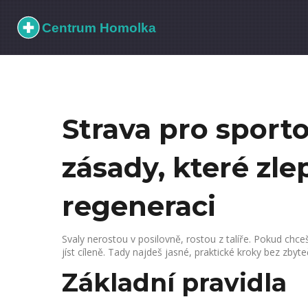
Strava pro sport
zásady, které zle
regeneraci
Svaly nerostou v posilovně, rostou z talíře. Pokud chceš
jíst cíleně. Tady najdeš jasné, praktické kroky bez zbyte
Základní pravidla