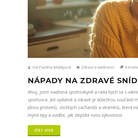
Od Pavlína Matějová
Zdraví a wellness
0 Kome
NÁPADY NA ZDRAVÉ SNÍ
Ahoj, jsem nadšená sportovkyně a ráda bych se s vámi 
sportovce. Jíst vydatně a zdravě je důležitou součástí
plnou proteinů, složitých sacharidů a vitamínů, která ná
mými tipy a uvidíte, jak zlepšíte svou výkonnost.
ČÍST VÍCE