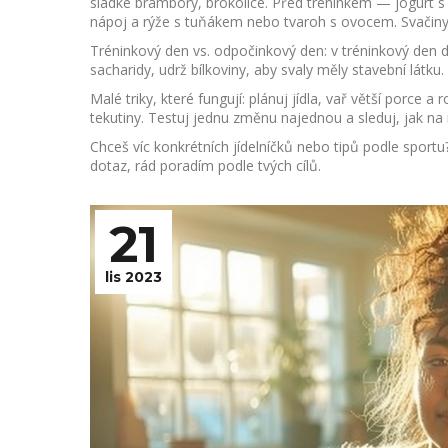
sladké brambory, brokolice. Před tréninkem — jogurt 
nápoj a rýže s tuňákem nebo tvaroh s ovocem. Svačiny
Tréninkový den vs. odpočinkový den: v tréninkový den dej
sacharidy, udrž bílkoviny, aby svaly měly stavební látku.
Malé triky, které fungují: plánuj jídla, vař větší porce a
tekutiny. Testuj jednu změnu najednou a sleduj, jak na n
Chceš víc konkrétních jídelníčků nebo tipů podle spor
dotaz, rád poradím podle tvých cílů.
21
lis 2023