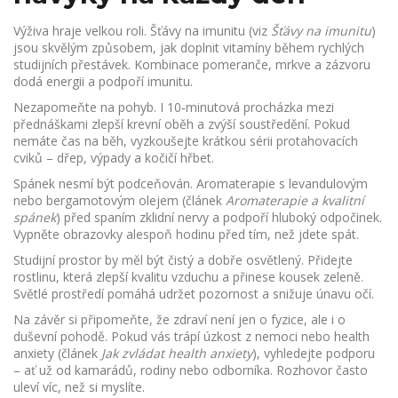
Výživa hraje velkou roli. Šťávy na imunitu (viz
Šťávy na imunitu
)
jsou skvělým způsobem, jak doplnit vitamíny během rychlých
studijních přestávek. Kombinace pomeranče, mrkve a zázvoru
dodá energii a podpoří imunitu.
Nezapomeňte na pohyb. I 10‑minutová procházka mezi
přednáškami zlepší krevní oběh a zvýší soustředění. Pokud
nemáte čas na běh, vyzkoušejte krátkou sérii protahovacích
cviků – dřep, výpady a kočičí hřbet.
Spánek nesmí být podceňován. Aromaterapie s levandulovým
nebo bergamotovým olejem (článek
Aromaterapie a kvalitní
spánek
) před spaním zklidní nervy a podpoří hluboký odpočinek.
Vypněte obrazovky alespoň hodinu před tím, než jdete spát.
Studijní prostor by měl být čistý a dobře osvětlený. Přidejte
rostlinu, která zlepší kvalitu vzduchu a přinese kousek zeleně.
Světlé prostředí pomáhá udržet pozornost a snižuje únavu očí.
Na závěr si připomeňte, že zdraví není jen o fyzice, ale i o
duševní pohodě. Pokud vás trápí úzkost z nemoci nebo health
anxiety (článek
Jak zvládat health anxiety
), vyhledejte podporu
– ať už od kamarádů, rodiny nebo odborníka. Rozhovor často
uleví víc, než si myslíte.