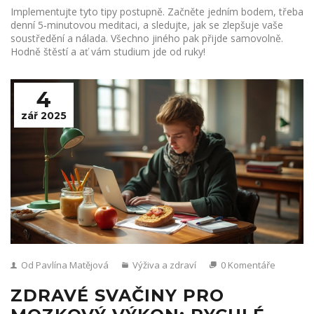
Implementujte tyto tipy postupně. Začněte jedním bodem, třeba
denní 5‑minutovou meditaci, a sledujte, jak se zlepšuje vaše
soustředění a nálada. Všechno jiného pak přijde samovolně.
Hodně štěstí a ať vám studium jde od ruky!
4
zář 2025
Od Pavlína Matějová
Výživa a zdraví
0 Komentáře
ZDRAVÉ SVAČINY PRO