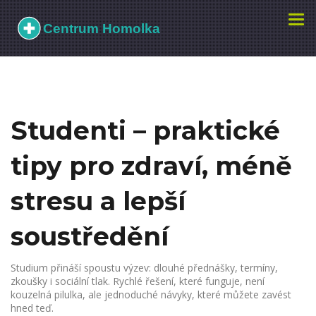
Zobr
navi
Studenti – praktické
tipy pro zdraví, méně
stresu a lepší
soustředění
Studium přináší spoustu výzev: dlouhé přednášky, termíny,
zkoušky i sociální tlak. Rychlé řešení, které funguje, není
kouzelná pilulka, ale jednoduché návyky, které můžete zavést
hned teď.