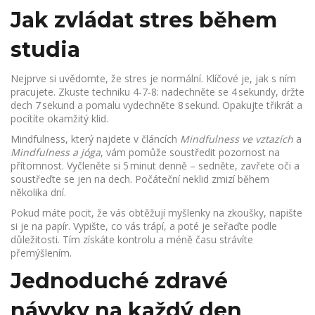
Jak zvládat stres během
studia
Nejprve si uvědomte, že stres je normální. Klíčové je, jak s ním
pracujete. Zkuste techniku 4‑7‑8: nadechněte se 4 sekundy, držte
dech 7 sekund a pomalu vydechněte 8 sekund. Opakujte třikrát a
pocítíte okamžitý klid.
Mindfulness, který najdete v článcích
Mindfulness ve vztazích
a
Mindfulness a jóga
, vám pomůže soustředit pozornost na
přítomnost. Vyčleněte si 5 minut denně – sedněte, zavřete oči a
soustřeďte se jen na dech. Počáteční neklid zmizí během
několika dní.
Pokud máte pocit, že vás obtěžují myšlenky na zkoušky, napište
si je na papír. Vypište, co vás trápí, a poté je seřaďte podle
důležitosti. Tím získáte kontrolu a méně času strávíte
přemýšlením.
Jednoduché zdravé
návyky na každý den