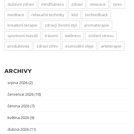
duševní zdraví
mindfulness
zdraví
relaxace
stres
meditace
relaxační techniky
klid
biofeedback
kreativní terapie
zdravý životní styl
aromaterapie
sportovní masáž
trávení
wellness
snížení stresu
produktivita
zdraví střev
esenciální oleje
arteterapie
ARCHIVY
srpna 2026
(2)
července 2026
(10)
června 2026
(7)
května 2026
(9)
dubna 2026
(11)