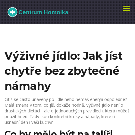
Zobr
navi
Výživné jídlo: Jak jíst
chytře bez zbytečné
námahy
Cítíš se často unavený po jídle nebo nemáš energii odpoledne?
Malá změna v tom, co jíš, dokáže hodně. Výživné jídlo není o
drastických dietách, ale o jednoduchých pravidlech, která můžeš
použít hned. Tady jsou konkrétní kroky a nápady, které ti
usnadní den i vaši kuchyni.
Co by mělo být na talíři