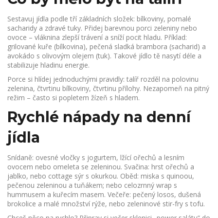
Sestavuj jídla podle tří základních složek: bílkoviny, pomalé
sacharidy a zdravé tuky. Přidej barevnou porci zeleniny nebo
ovoce – vláknina zlepší trávení a sníží pocit hladu. Příklad:
grilované kuře (bílkovina), pečená sladká brambora (sacharid) a
avokádo s olivovým olejem (tuk). Takové jídlo tě nasytí déle a
stabilizuje hladinu energie.
Porce si hlídej jednoduchými pravidly: talíř rozděl na polovinu
zelenina, čtvrtinu bílkoviny, čtvrtinu přílohy. Nezapomeň na pitný
režim – často si popletem žízeň s hladem.
Rychlé nápady na denní
jídla
Snídaně: ovesné vločky s jogurtem, lžící ořechů a lesním
ovocem nebo omeleta se zeleninou. Svačina: hrst ořechů a
jablko, nebo cottage sýr s okurkou. Oběd: miska s quinoou,
pečenou zeleninou a tuňákem; nebo celozrnný wrap s
hummusem a kuřecím masem. Večeře: pečený losos, dušená
brokolice a malé množství rýže, nebo zeleninové stir-fry s tofu.
Chceš něco na rychlo? Připrav si večer sklenici „power salátu“ do