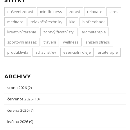
ŠTÍTKY
duševní zdraví
mindfulness
zdraví
relaxace
stres
meditace
relaxační techniky
klid
biofeedback
kreativní terapie
zdravý životní styl
aromaterapie
sportovní masáž
trávení
wellness
snížení stresu
produktivita
zdraví střev
esenciální oleje
arteterapie
ARCHIVY
srpna 2026
(2)
července 2026
(10)
června 2026
(7)
května 2026
(9)