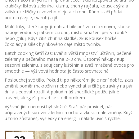
krabičky: listová zelenina, cizrna, cherry rajčata, kousek sýra a
zálivka ze lžičky olivového oleje a citronu. Ráno stačí přidat
protein (vejce, tvaroh) a jít.
Malé triky, které fungují: nahraď bílé pečivo celozrnným, sladké
nápoje vodou s plátkem citronu, místo smažení peč v troubě
nebo griluj. Když cítíš chuť na sladké, zkus kousek hořké
čokolády a šálek bylinkového čaje místo tyčinky.
Batch cooking šetří čas: uvař si větší množství luštěnin, pečené
zeleniny a pečeného masa na 2–3 dny. Úsporný nákup? Kup
sezonní zeleninu, sleduj ceny luštěnin a zvaž mražené ovoce pro
smoothie — výživová hodnota je často srovnatelná.
Poslouchej své tělo. Pokud ti po některém jídle není dobře, zkus
změnit poměr makroživin nebo vynechat určité potraviny na pár
dní a sledovat rozdíl. A pokud máš specifické potíže (silné
trávení, alergie), poraď se s odborníkem.
Výživné jídlo nemusí být složité. Stačí pár pravidel, pár
připravených surovin v lednici a ochota zkusit malé změny. Když
u toho zůstaneš, výsledky na energii i náladě uvidíš rychle.