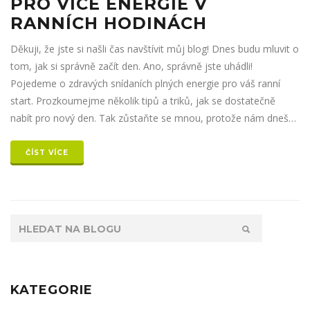
PRO VÍCE ENERGIE V
RANNÍCH HODINÁCH
Děkuji, že jste si našli čas navštívit můj blog! Dnes budu mluvit o
tom, jak si správně začít den. Ano, správně jste uhádli!
Pojedeme o zdravých snídaních plných energie pro váš ranní
start. Prozkoumejme několik tipů a triků, jak se dostatečně
nabít pro nový den. Tak zůstaňte se mnou, protože nám dnešní
téma rozhodně stojí za to!
ČÍST VÍCE
KATEGORIE