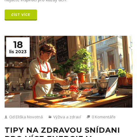
ČÍST VÍCE
18
lis 2023
Od Eliška Novotná
Výživa a zdraví
0 Komentáře
TIPY NA ZDRAVOU SNÍDANI