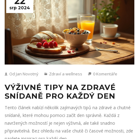
22
srp 2024
Od Jan Novotný
Zdraví a wellness
0 Komentáře
VÝŽIVNÉ TIPY NA ZDRAVÉ
SNÍDANĚ PRO KAŽDÝ DEN
Tento článek nabízí několik zajímavých tipů na zdravé a chutné
snídaně, které mohou pomoci začít den správně. Každá z
navržených možností je nejen výživná, ale také snadno
připravitelná. Bez ohledu na vaše chutě či časové možnosti, zde
najdete inspiraci pro každý den.