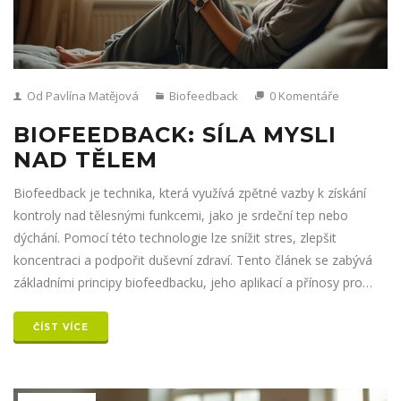
Od Pavlína Matějová
Biofeedback
0 Komentáře
BIOFEEDBACK: SÍLA MYSLI
NAD TĚLEM
Biofeedback je technika, která využívá zpětné vazby k získání
kontroly nad tělesnými funkcemi, jako je srdeční tep nebo
dýchání. Pomocí této technologie lze snížit stres, zlepšit
koncentraci a podpořit duševní zdraví. Tento článek se zabývá
základními principy biofeedbacku, jeho aplikací a přínosy pro
každodenní život.
ČÍST VÍCE