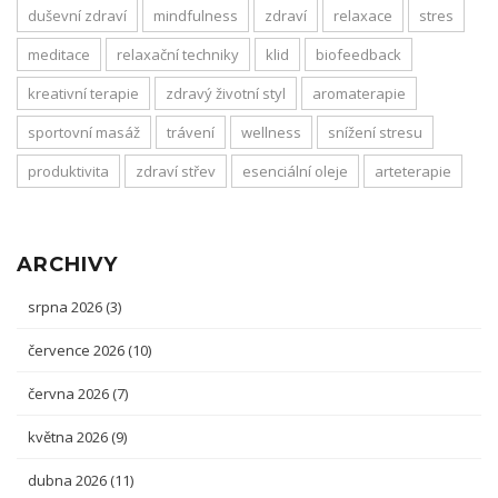
duševní zdraví
mindfulness
zdraví
relaxace
stres
meditace
relaxační techniky
klid
biofeedback
kreativní terapie
zdravý životní styl
aromaterapie
sportovní masáž
trávení
wellness
snížení stresu
produktivita
zdraví střev
esenciální oleje
arteterapie
ARCHIVY
srpna 2026
(3)
července 2026
(10)
června 2026
(7)
května 2026
(9)
dubna 2026
(11)