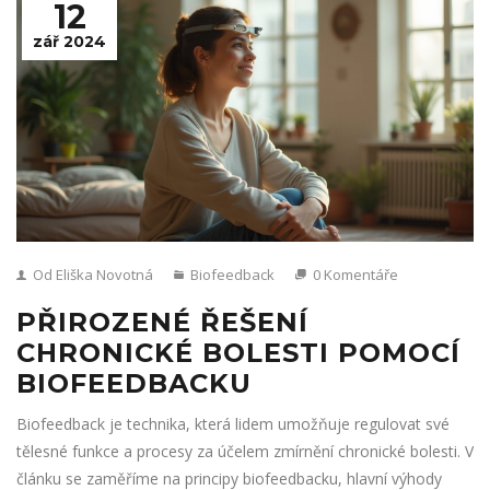
12
zář 2024
Od Eliška Novotná
Biofeedback
0 Komentáře
PŘIROZENÉ ŘEŠENÍ
CHRONICKÉ BOLESTI POMOCÍ
BIOFEEDBACKU
Biofeedback je technika, která lidem umožňuje regulovat své
tělesné funkce a procesy za účelem zmírnění chronické bolesti. V
článku se zaměříme na principy biofeedbacku, hlavní výhody