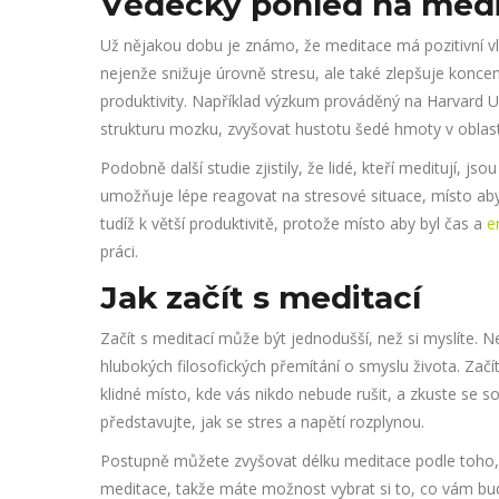
Vědecký pohled na medit
Už nějakou dobu je známo, že meditace má pozitivní vl
nejenže snižuje úrovně stresu, ale také zlepšuje koncen
produktivity. Například výzkum prováděný na Harvard U
strukturu mozku, zvyšovat hustotu šedé hmoty v obla
Podobně další studie zjistily, že lidé, kteří meditují, 
umožňuje lépe reagovat na stresové situace, místo aby z
tudíž k větší produktivitě, protože místo aby byl čas a
e
práci.
Jak začít s meditací
Začít s meditací může být jednodušší, než si myslíte. 
hlubokých filosofických přemítání o smyslu života. Začí
klidné místo, kde vás nikdo nebude rušit, a zkuste se
představujte, jak se stres a napětí rozplynou.
Postupně můžete zvyšovat délku meditace podle toho, j
meditace, takže máte možnost vybrat si to, co vám bu