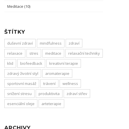
Meditace
(10)
ŠTÍTKY
duševní zdraví
mindfulness
zdraví
relaxace
stres
meditace
relaxační techniky
klid
biofeedback
kreativní terapie
zdravý životní styl
aromaterapie
sportovní masáž
trávení
wellness
snížení stresu
produktivita
zdraví střev
esenciální oleje
arteterapie
ARCHIVY