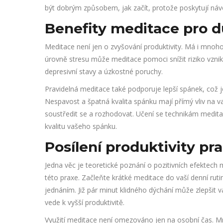
být dobrým způsobem, jak začít, protože poskytují n
Benefity meditace pro du
Meditace není jen o zvyšování produktivity. Má i mnoho 
úrovně stresu může meditace pomoci snížit riziko vzni
depresivní stavy a úzkostné poruchy.
Pravidelná meditace také podporuje lepší spánek, což j
Nespavost a špatná kvalita spánku mají přímý vliv na v
soustředit se a rozhodovat. Učení se technikám meditac
kvalitu vašeho spánku.
Posílení produktivity p
Jedna věc je teoretické poznání o pozitivních efektech 
této praxe. Začleňte krátké meditace do vaší denní rut
jednáním. Již pár minut klidného dýchání může zlepšit 
vede k vyšší produktivitě.
Využití meditace není omezováno jen na osobní čas. 