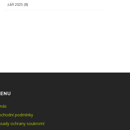
září 2025
(8)
ENU
 nás
bchodní podmínky
sady ochrany soukromí