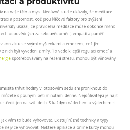
aci a produktivitu
iv na naše tělo a mysl. Nedávné studie ukázaly, že meditace
traci a pozornost, což jsou klíčové faktory pro zvýšení
niversity ukázal, že pravidelná meditace může dokonce měnit
stech odpovědných za sebeuvědomění, empatii a paměť.
jsou v kontaktu se svými myšlenkami a emocemi, což jim
 nich byli vyvedeni z míry. To vede k lepší regulaci emocí a
nergie
spotřebovávány na řešení stresu, mohou být věnovány
Nemusíte trávit hodiny v lotosovém sedu ani proniknout do
t můžete s pouhými pěti minutami denně. Nejdůležitější je najít
 soustředit jen na svůj dech. S každým nádechem a výdechem si
ak vám to bude vyhovovat. Existují různé techniky a typy
de nejvíce vyhovovat. Některé aplikace a online kurzy mohou