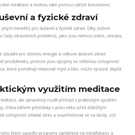
ávodné meditace a mohou vám pomoci udržet konzistenci.
ševní a fyzické zdraví
jiných benefitů pro duševní a fyzické zdraví. Díky snížení
ku řady zdravotních problémů, jako jsou nemoci srdce, obezita,
e zásadní pro obnovu energie a celkové duševní zdraví.
aši produktivitu, protože jsou spojeny se sníženou schopností
e, které pomáhají relaxovat mysl a tělo, může výrazně zlepšit
raktickým využitím meditace
meditace, ale opravdový rozdíl přichází s praktickým využitím
iny, třeba během přestávky v práci nebo před důležitým
vaši schopnost zvládat stres a soustřeďovat se na úkoly, což
Mnoho firem zavedlo programy zaměřené na mindfulness a