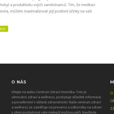
lahobyt a produktivitu svých zaměstnanců. Tím, že meditaci
ivota, můžete maximalizovat její pozitivní účinky na vaši
ace
O NÁS
M
Vítejte na webu Centrum Zdraví Homolka. Toto je
O
věnováno zdraví a wellness, poskytuje důležité informace
O
a poradenství v oblasti zdravotnictví. Naše centrum zdraví
a wellness se zaměřuje na prevenci a odborníky na zdraví
Zá
s cílem poskytnout vám nejlepší možnou péči. Navštivte