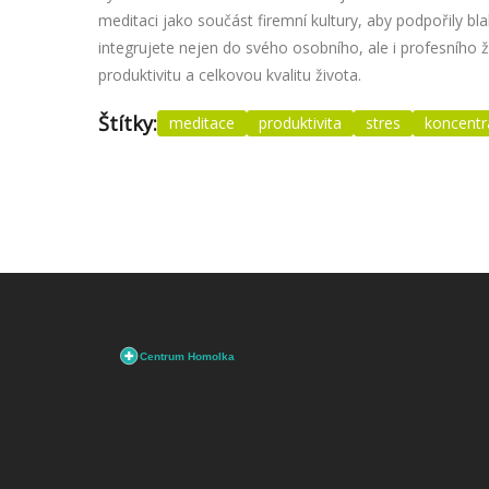
meditaci jako součást firemní kultury, aby podpořily b
integrujete nejen do svého osobního, ale i profesního ž
produktivitu a celkovou kvalitu života.
Štítky:
meditace
produktivita
stres
koncentr