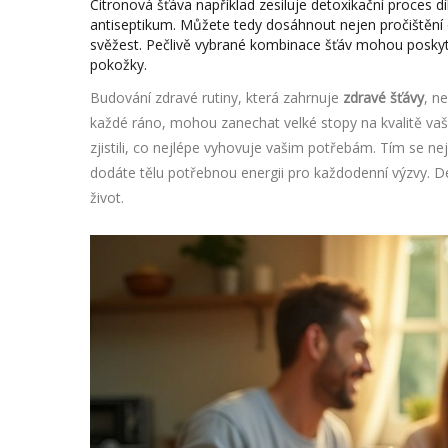
Citronová šťáva například zesiluje detoxikační proces d
antiseptikum. Můžete tedy dosáhnout nejen pročištění or
svěžest. Pečlivě vybrané kombinace šťáv mohou poskyt
pokožky.
Budování zdravé rutiny, která zahrnuje
zdravé šťávy
, n
každé ráno, mohou zanechat velké stopy na kvalitě vaší
zjistili, co nejlépe vyhovuje vašim potřebám. Tím se neje
dodáte tělu potřebnou energii pro každodenní výzvy. Deto
život.