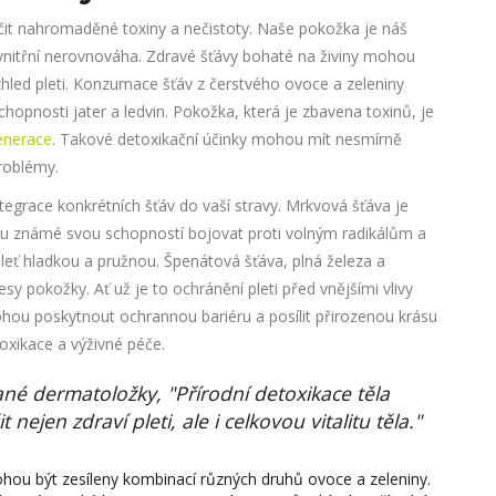
učit nahromaděné toxiny a nečistoty. Naše pokožka je náš
í vnitřní nerovnováha. Zdravé šťávy bohaté na živiny mohou
vzhled pleti. Konzumace šťáv z čerstvého ovoce a zeleniny
hopnosti jater a ledvin. Pokožka, která je zbavena toxinů, je
enerace
. Takové detoxikační účinky mohou mít nesmírně
problémy.
ntegrace konkrétních šťáv do vaší stravy. Mrkvová šťáva je
sou známé svou schopností bojovat proti volným radikálům a
ť hladkou a pružnou. Špenátová šťáva, plná železa a
esy pokožky. Ať už je to ochránění pleti před vnějšími vlivy
mohou poskytnout ochrannou bariéru a posílit přirozenou krásu
oxikace a výživné péče.
né dermatoložky, "Přírodní detoxikace těla
nejen zdraví pleti, ale i celkovou vitalitu těla."
hou být zesíleny kombinací různých druhů ovoce a zeleniny.