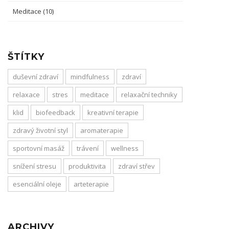
Meditace
(10)
ŠTÍTKY
duševní zdraví
mindfulness
zdraví
relaxace
stres
meditace
relaxační techniky
klid
biofeedback
kreativní terapie
zdravý životní styl
aromaterapie
sportovní masáž
trávení
wellness
snížení stresu
produktivita
zdraví střev
esenciální oleje
arteterapie
ARCHIVY