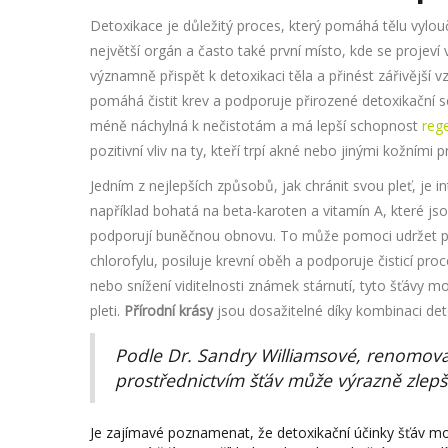
Detoxikace je důležitý proces, který pomáhá tělu vylo
největší orgán a často také první místo, kde se projev
významně přispět k detoxikaci těla a přinést zářivější 
pomáhá čistit krev a podporuje přirozené detoxikační sc
méně náchylná k nečistotám a má lepší schopnost
reg
pozitivní vliv na ty, kteří trpí akné nebo jinými kožními 
Jedním z nejlepších způsobů, jak chránit svou pleť, je i
například bohatá na beta-karoten a vitamín A, které j
podporují buněčnou obnovu. To může pomoci udržet ple
chlorofylu, posiluje krevní oběh a podporuje čisticí proc
nebo snížení viditelnosti známek stárnutí, tyto šťávy 
pleti.
Přírodní krásy
jsou dosažitelné díky kombinaci det
Podle Dr. Sandry Williamsové, renomova
prostřednictvím šťáv může výrazně zlepšit 
Je zajímavé poznamenat, že detoxikační účinky šťáv mo