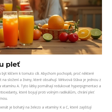
u pleť
být klíčem k tomuto cíli. Abychom pochopili, proč některé
it na složení a živiny, které obsahují. Mrkvová šťáva je jednou z
 vitamínu A. Tyto látky pomáhají redukovat hyperpigmentaci a
ntioxidanty, které bojují proti volným radikálům, chrání pleť
žnou.
enát je bohatý na železo a vitamíny K a C, které zajišťují