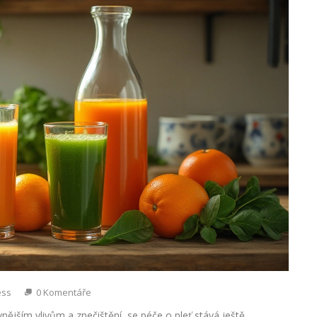
ess
0 Komentáře
ějším vlivům a znečištění, se péče o pleť stává ještě