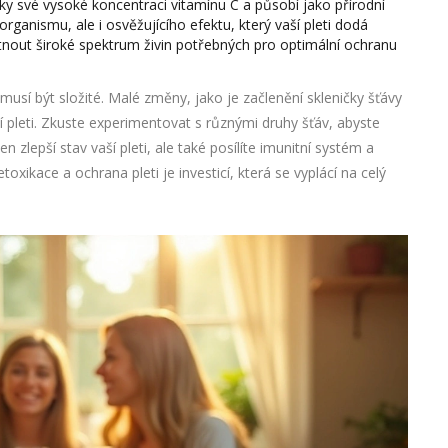
íky své vysoké koncentraci vitamínu C a působí jako přírodní
ganismu, ale i osvěžujícího efektu, který vaší pleti dodá
nout široké spektrum živin potřebných pro optimální ochranu
emusí být složité. Malé změny, jako je začlenění skleničky šťávy
 pleti. Zkuste experimentovat s různými druhy šťáv, abyste
n zlepší stav vaší pleti, ale také posílíte imunitní systém a
xikace a ochrana pleti je investicí, která se vyplácí na celý