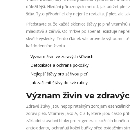
důležitější. Hledání přirozených metod, jak udržet ple
šťáv. Tyto přírodní elixíry nejenže revitalizují pleť, ale
Představte si, že každá sklenice šťávy je plná vitamínů
mladistvě a zářivě. Od mrkve po špenát, existuje nepře
skvělé výsledky. Tento článek vás provede výhodami těc
každodenního života.
Význam živin ve zdravých šťávách
Detoxikace a ochrana pokožky
Nejlepší šťávy pro zářivou pleť
Jak začlenit šťávy do své rutiny
Význam živin ve zdravýc
Zdravé šťávy jsou nepopiratelným zdrojem esenciálních živ
zdraví pleti. Vitamíny jako A, C a E, které jsou často 
základní stavební bloky pro regeneraci kožních buněk a 
antioxidanty, ochraňují kožní buňky před oxidačním st