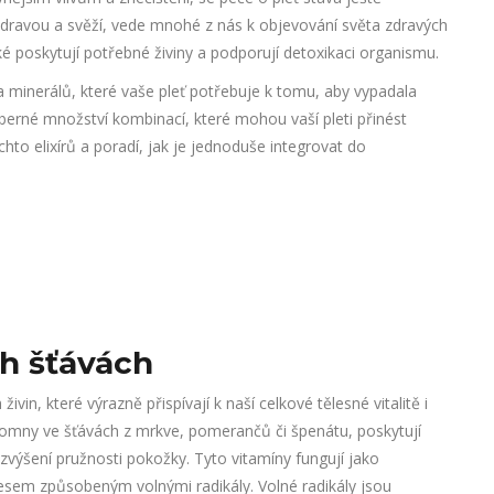
ť zdravou a svěží, vede mnohé z nás k objevování světa zdravých
 také poskytují potřebné živiny a podporují detoxikaci organismu.
 a minerálů, které vaše pleť potřebuje k tomu, aby vypadala
berné množství kombinací, které mohou vaší pleti přinést
hto elixírů a poradí, jak je jednoduše integrovat do
h šťávách
in, které výrazně přispívají k naší celkové tělesné vitalitě i
přítomny ve šťávách z mrkve, pomerančů či špenátu, poskytují
zvýšení pružnosti pokožky. Tyto vitamíny fungují jako
resem způsobeným volnými radikály. Volné radikály jsou