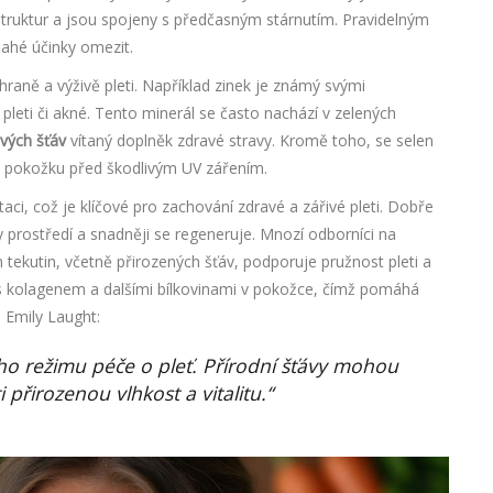
struktur a jsou spojeny s předčasným stárnutím. Pravidelným
lahé účinky omezit.
chraně a výživě pleti. Například zinek je známý svými
 pleti či akné. Tento minerál se často nachází v zelených
vých šťáv
vítaný doplněk zdravé stravy. Kromě toho, se selen
t pokožku před škodlivým UV zářením.
aci, což je klíčové pro zachování zdravé a zářivé pleti. Dobře
 prostředí a snadněji se regeneruje. Mnozí odborníci na
 tekutin, včetně přirozených šťáv, podporuje pružnost pleti a
e s kolagenem a dalšími bílkovinami v pokožce, čímž pomáhá
. Emily Laught:
o režimu péče o pleť. Přírodní šťávy mohou
přirozenou vlhkost a vitalitu.“