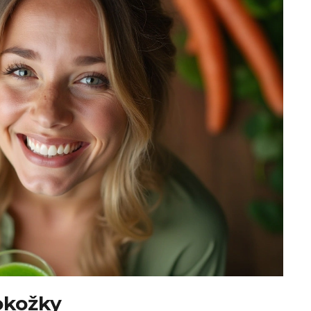
okožky