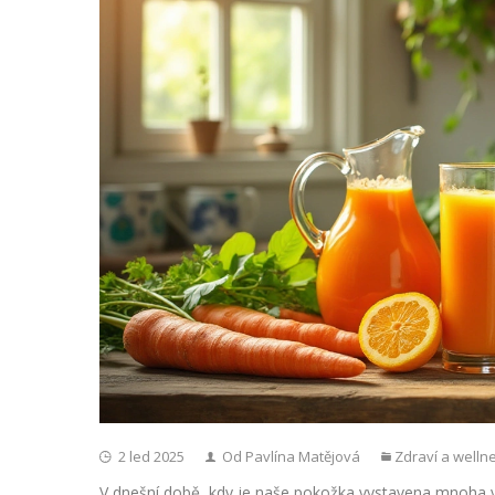
2 led 2025
Od Pavlína Matějová
Zdraví a welln
V dnešní době, kdy je naše pokožka vystavena mnoha vn