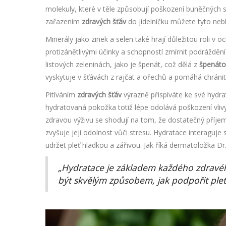
molekuly, které v těle způsobují poškození buněčných 
zařazením
zdravých šťáv
do jídelníčku můžete tyto neb
Minerály jako zinek a selen také hrají důležitou roli v o
protizánětlivými účinky a schopností zmírnit podráždění
listových zeleninách, jako je špenát, což dělá z
špenáto
vyskytuje v šťávách z rajčat a ořechů a pomáhá chráni
Pitíváním
zdravých šťáv
výrazně přispíváte ke své hydrat
hydratovaná pokožka totiž lépe odolává poškození vlivy
zdravou výživu se shodují na tom, že dostatečný příjem
zvyšuje její odolnost vůči stresu. Hydratace interaguj
udržet pleť hladkou a zářivou. Jak říká dermatoložka Dr
„Hydratace je základem každého zdravéh
být skvělým způsobem, jak podpořit pleti 