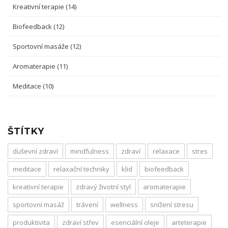
Kreativní terapie
(14)
Biofeedback
(12)
Sportovní masáže
(12)
Aromaterapie
(11)
Meditace
(10)
ŠTÍTKY
duševní zdraví
mindfulness
zdraví
relaxace
stres
meditace
relaxační techniky
klid
biofeedback
kreativní terapie
zdravý životní styl
aromaterapie
sportovní masáž
trávení
wellness
snížení stresu
produktivita
zdraví střev
esenciální oleje
arteterapie