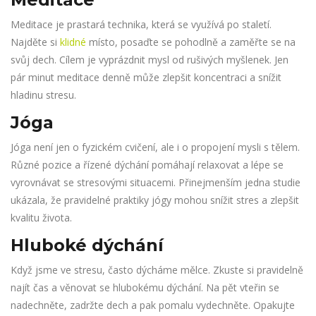
Meditace je prastará technika, která se využívá po staletí.
Najděte si
klidné
místo, posaďte se pohodlně a zaměřte se na
svůj dech. Cílem je vyprázdnit mysl od rušivých myšlenek. Jen
pár minut meditace denně může zlepšit koncentraci a snížit
hladinu stresu.
Jóga
Jóga není jen o fyzickém cvičení, ale i o propojení mysli s tělem.
Různé pozice a řízené dýchání pomáhají relaxovat a lépe se
vyrovnávat se stresovými situacemi. Přinejmenším jedna studie
ukázala, že pravidelné praktiky jógy mohou snížit stres a zlepšit
kvalitu života.
Hluboké dýchání
Když jsme ve stresu, často dýcháme mělce. Zkuste si pravidelně
najít čas a věnovat se hlubokému dýchání. Na pět vteřin se
nadechněte, zadržte dech a pak pomalu vydechněte. Opakujte