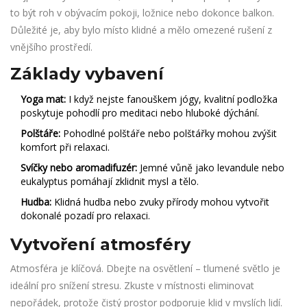
to být roh v obývacím pokoji, ložnice nebo dokonce balkon.
Důležité je, aby bylo místo klidné a mělo omezené rušení z
vnějšího prostředí.
Základy vybavení
Yoga mat:
I když nejste fanouškem jógy, kvalitní podložka
poskytuje pohodlí pro meditaci nebo hluboké dýchání.
Polštáře:
Pohodlné polštáře nebo polštářky mohou zvýšit
komfort při relaxaci.
Svíčky nebo aromadifuzér:
Jemné vůně jako levandule nebo
eukalyptus pomáhají zklidnit mysl a tělo.
Hudba:
Klidná hudba nebo zvuky přírody mohou vytvořit
dokonalé pozadí pro relaxaci.
Vytvoření atmosféry
Atmosféra je klíčová. Dbejte na osvětlení – tlumené světlo je
ideální pro snížení stresu. Zkuste v místnosti eliminovat
nepořádek, protože čistý prostor podporuje klid v myslích lidí.