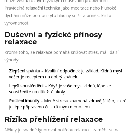
může vést k různým fyzickým i duševním problémům.
Pravidelná
relaxační technika
jako meditace nebo hluboké
dýchání může pomoci tyto hladiny snížit a přinést klid a
vyrovnanost.
Duševní a fyzické přínosy
relaxace
Kromě toho, že relaxace pomáhá snižovat stres, má i další
výhody:
Zlepšení spánku
– Kvalitní odpočinek je základ. Klidná mysl
večer je receptem na dobrý spánek.
Lepší soustředění
– Když je vaše mysl klidná, lépe se
soustředíte na důležité úkoly.
Posílení imunity
– Méně stresu znamená zdravější tělo, které
je lépe připraveno čelit různým nemocem.
Rizika přehlížení relaxace
Někdy je snadné ignorovat potřebu relaxace, zaměřit se na