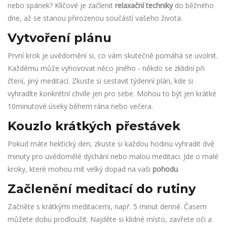
nebo spánek? Klíčové je začlenit
relaxační techniky
do běžného
dne, až se stanou přirozenou součástí vašeho života.
Vytvoření plánu
První krok je uvědomění si, co vám skutečně pomáhá se uvolnit.
Každému může vyhovovat něco jiného - někdo se zklidní při
čtení, jiný meditací. Zkuste si sestavit týdenní plán, kde si
vyhradíte konkrétní chvíle jen pro sebe. Mohou to být jen krátké
10minutové úseky během rána nebo večera.
Kouzlo krátkých přestávek
Pokud máte hektický den, zkuste si každou hodinu vyhradit dvě
minuty pro uvědomělé dýchání nebo malou meditaci. Jde o malé
kroky, které mohou mít velký dopad na vaši
pohodu
.
Začlenění meditací do rutiny
Začněte s krátkými meditacemi, např. 5 minut denně. Časem
můžete dobu prodloužit. Najděte si klidné místo, zavřete oči a