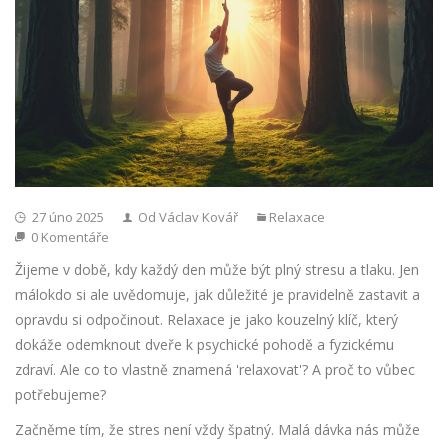
27 úno 2025
Od Václav Kovář
Relaxace
0 Komentáře
Žijeme v době, kdy každý den může být plný stresu a tlaku. Jen
málokdo si ale uvědomuje, jak důležité je pravidelně zastavit a
opravdu si odpočinout. Relaxace je jako kouzelný klíč, který
dokáže odemknout dveře k psychické pohodě a fyzickému
zdraví. Ale co to vlastně znamená 'relaxovat'? A proč to vůbec
potřebujeme?
Začněme tím, že stres není vždy špatný. Malá dávka nás může