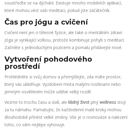
soustřeďte se na dýchání. Existuje mnoho mobilních aplikací,
které mohou vést vaši meditaci, pokud jste začátečník.
Čas pro jógu a cvičení
Cvičení není jen o tělesné fyzice, ale také o mentálním zdraví.
Jóga je vynikající volbou, protože kombinuje pohyb s meditací.
Začněte s jednoduchými pozicemi a pomalu přidávejte nové.
Vytvoření pohodového
prostředí
Prohlédněte si svůj domov a přemýšlejte, zda máte prostor,
který vás uklidňuje. Vyzdobení místa malými rostlinami nebo
jemným osvětlením může udělat velký rozdíl.
Vezme to trochu času a úsilí, ale
klidný život
plný
wellness
stojí
za tu námahu. Pamatujte, že každodenní malé kroky mohou
dlouhodobě přinést velké změny. Vše je o rovnováze a nalezení
toho, co vám nejlépe vyhovuje.