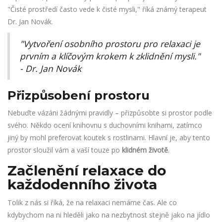
"Čisté prostředí často vede k čisté mysli," říká známý terapeut
Dr. Jan Novák.
"Vytvoření osobního prostoru pro relaxaci je
prvním a klíčovým krokem k zklidnění mysli."
- Dr. Jan Novák
Přizpůsobení prostoru
Nebuďte vázáni žádnými pravidly – přizpůsobte si prostor podle
svého. Někdo ocení knihovnu s duchovními knihami, zatímco
jiný by mohl preferovat koutek s rostlinami. Hlavní je, aby tento
prostor sloužil vám a vaší touze po
klidném životě
.
Začlenění relaxace do
každodenního života
Tolik z nás si říká, že na relaxaci nemáme čas. Ale co
kdybychom na ni hleděli jako na nezbytnost stejně jako na jídlo