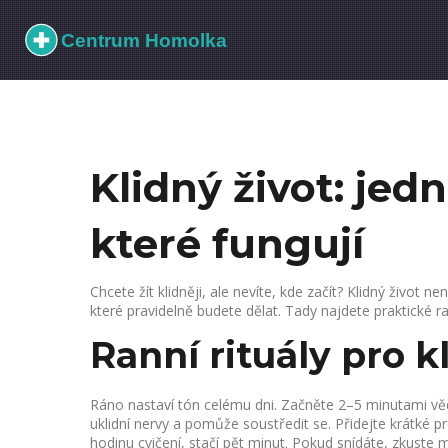
Klidný život: je
které fungují
Chcete žít klidněji, ale nevíte, kde začít? Klidný život
které pravidelně budete dělat. Tady najdete praktické r
Ranní rituály pro k
Ráno nastaví tón celému dni. Začněte 2–5 minutami v
uklidní nervy a pomůže soustředit se. Přidejte krátké 
hodinu cvičení, stačí pět minut. Pokud snídáte, zkuste mi