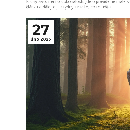
Klidný život není o dokonalosti. Jde o pravidelné malé k
článku a dělejte ji 2 týdny. Uvidíte, co to udělá.
27
úno 2025