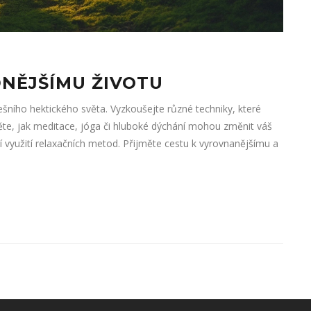
DNĚJŠÍMU ŽIVOTU
nešního hektického světa. Vyzkoušejte různé techniky, které
stěte, jak meditace, jóga či hluboké dýchání mohou změnit váš
í využití relaxačních metod. Přijměte cestu k vyrovnanějšímu a