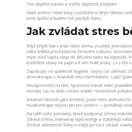
Tím zlepšíte trávení a snížíte zbytečné přejídání.
Malá změna: místo kávy u počítače si dejte sklenici vo
první špičku a budete mít jasnější hlavu.
Jak zvládat stres
Když přijde tlak v práci nebo doma, použijte jednoduch
nebo krátká procházka na čerstvém vzduchu. Aromater
mysl; stačí kapka oleje do difuzéru nebo na kapesník. Po
konkrétní obavy na papír a k nim malé kroky, co s tím u
Zapracujte na spánkové hygieně: stejný čas ulehnutí, 
aromaterapie s levandulí nebo heřmánkem. Lepší spánek
Nezapomeňte na tělo. Sportovní masáž nebo pravidelné 
nemáte čas na delší cvičení, krátké 10minutové pohybov
Kreativní činnosti jako kreslení, psaní nebo jednoduché
muzikoterapie nejsou jen pro umělce — pomáhají uvolni
Na talíři volte potraviny, které podporují střevní mikro
Zdravá střeva znamenají lepší energii a stabilnější náladu
čerstvé zeleninové šťávy a mějte po ruce zdravé snacky