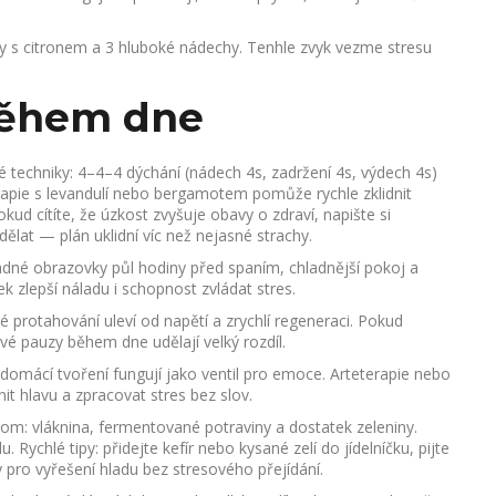
dy s citronem a 3 hluboké nádechy. Tenhle zvyk vezme stresu
 během dne
é techniky: 4–4–4 dýchání (nádech 4s, zadržení 4s, výdech 4s)
apie s levandulí nebo bergamotem pomůže rychle zklidnit
kud cítíte, že úzkost zvyšuje obavy o zdraví, napište si
dělat — plán uklidní víc než nejasné strachy.
žádné obrazovky půl hodiny před spaním, chladnější pokoj a
 zlepší náladu i schopnost zvládat stres.
protahování uleví od napětí a zrychlí regeneraci. Pokud
é pauzy během dne udělají velký rozdíl.
 domácí tvoření fungují jako ventil pro emoce. Arteterapie nebo
t hlavu a zpracovat stres bez slov.
biom: vláknina, fermentované potraviny a dostatek zeleniny.
. Rychlé tipy: přidejte kefír nebo kysané zelí do jídelníčku, pijte
 pro vyřešení hladu bez stresového přejídání.