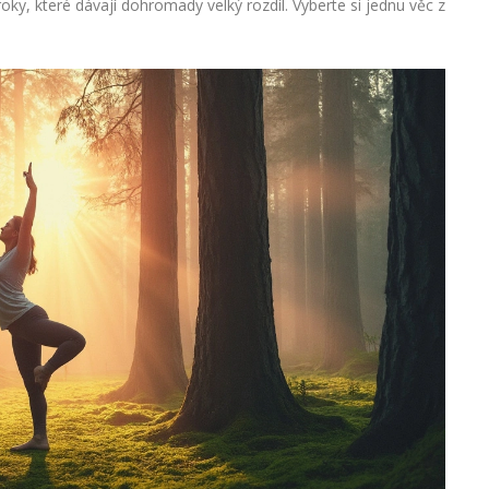
roky, které dávají dohromady velký rozdíl. Vyberte si jednu věc z