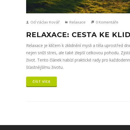
Od Václav Kovář
Relaxace
0 Komentáře
RELAXACE: CESTA KE KLI
Relaxace je klíčem k zklidnění mysli a těla uprostřed d
nejen sníží stres, ale také zlepší celkovou pohodu. Zji
život. Tento článek nabízí praktické rady pro každodenn
šťastnějšímu životu.
ČÍST VÍCE