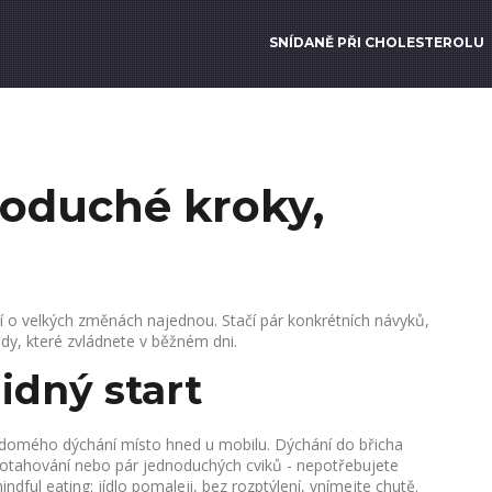
SNÍDANĚ PŘI CHOLESTEROLU
dnoduché kroky,
 není o velkých změnách najednou. Stačí pár konkrétních návyků,
ady, které zvládnete v běžném dni.
lidný start
ědomého dýchání místo hned u mobilu. Dýchání do břicha
protahování nebo pár jednoduchých cviků - nepotřebujete
ndful eating: jídlo pomaleji, bez rozptýlení, vnímejte chutě.