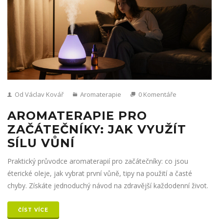
Od Václav Kovář
Aromaterapie
0 Komentáře
AROMATERAPIE PRO
ZAČÁTEČNÍKY: JAK VYUŽÍT
SÍLU VŮNÍ
Praktický průvodce aromaterapií pro začátečníky: co jsou
éterické oleje, jak vybrat první vůně, tipy na použití a časté
chyby. Získáte jednoduchý návod na zdravější každodenní život.
ČÍST VÍCE