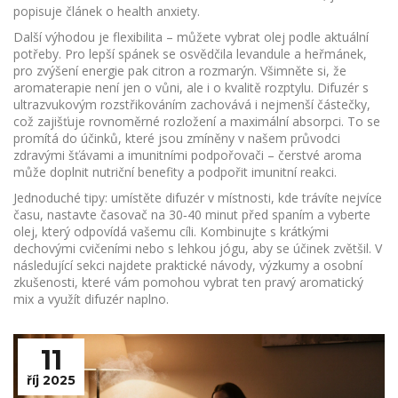
popisuje článek o health anxiety.
Další výhodou je flexibilita – můžete vybrat olej podle aktuální
potřeby. Pro lepší spánek se osvědčila levandule a heřmánek,
pro zvýšení energie pak citron a rozmarýn. Všimněte si, že
aromaterapie není jen o vůni, ale i o kvalitě rozptylu. Difuzér s
ultrazvukovým rozstřikováním zachovává i nejmenší částečky,
což zajišťuje rovnoměrné rozložení a maximální absorpci. To se
promítá do účinků, které jsou zmíněny v našem průvodci
zdravými šťávami a imunitními podpořovači – čerstvé aroma
může doplnit nutriční benefity a podpořit imunitní reakci.
Jednoduché tipy: umístěte difuzér v místnosti, kde trávíte nejvíce
času, nastavte časovač na 30‑40 minut před spaním a vyberte
olej, který odpovídá vašemu cíli. Kombinujte s krátkými
dechovými cvičeními nebo s lehkou jógu, aby se účinek zvětšil. V
následující sekci najdete praktické návody, výzkumy a osobní
zkušenosti, které vám pomohou vybrat ten pravý aromatický
mix a využít difuzér naplno.
11
říj 2025