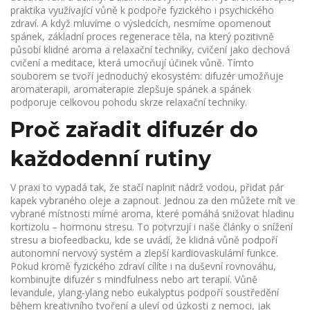
praktika využívající vůně k podpoře fyzického i psychického
zdraví
. A když mluvíme o výsledcích, nesmíme opomenout
spánek
,
základní proces regenerace těla, na který pozitivně
působí klidné aroma
a
relaxační techniky
,
cvičení jako dechová
cvičení a meditace, která umocňují účinek vůně
. Tímto
souborem se tvoří jednoduchý ekosystém: difuzér umožňuje
aromaterapii, aromaterapie zlepšuje spánek a spánek
podporuje celkovou pohodu skrze relaxační techniky.
Proč zařadit difuzér do
každodenní rutiny
V praxi to vypadá tak, že stačí naplnit nádrž vodou, přidat pár
kapek vybraného oleje a zapnout. Jednou za den můžete mít ve
vybrané místnosti mírné aroma, které pomáhá snižovat hladinu
kortizolu – hormonu stresu. To potvrzují i naše články o snížení
stresu a biofeedbacku, kde se uvádí, že klidná vůně podpoří
autonomní nervový systém a zlepší kardiovaskulární funkce.
Pokud kromě fyzického zdraví cílíte i na duševní rovnováhu,
kombinujte difuzér s mindfulness nebo art terapií. Vůně
levandule, ylang‑ylang nebo eukalyptus podpoří soustředění
během kreativního tvoření a uleví od úzkosti z nemoci, jak