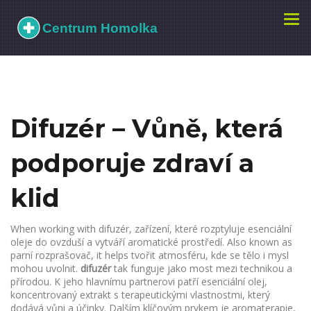
Zobr
navi
Difuzér – Vůně, která
podporuje zdraví a
klid
When working with
difuzér
,
zařízení, které rozptyluje esenciální
oleje do ovzduší a vytváří aromatické prostředí
. Also known as
parní rozprašovač
, it helps tvořit atmosféru, kde se tělo i mysl
mohou uvolnit.
difuzér
tak funguje jako most mezi technikou a
přírodou. K jeho hlavnímu partnerovi patří
esenciální olej
,
koncentrovaný extrakt s terapeutickými vlastnostmi, který
dodává vůni a účinky
. Dalším klíčovým prvkem je
aromaterapie
,