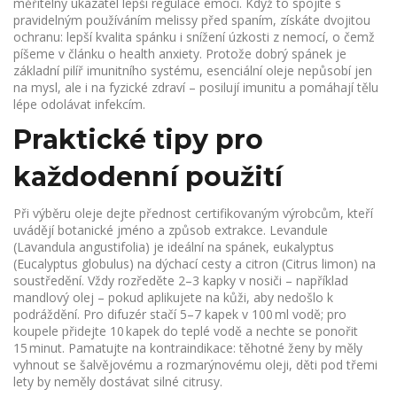
měřitelný ukazatel lepší regulace emocí. Když to spojíte s
pravidelným používáním melissy před spaním, získáte dvojitou
ochranu: lepší kvalita spánku i snížení úzkosti z nemocí, o čemž
píšeme v článku o health anxiety. Protože dobrý spánek je
základní pilíř imunitního systému, esenciální oleje nepůsobí jen
na mysl, ale i na fyzické zdraví – posilují imunitu a pomáhají tělu
lépe odolávat infekcím.
Praktické tipy pro
každodenní použití
Při výběru oleje dejte přednost certifikovaným výrobcům, kteří
uvádějí botanické jméno a způsob extrakce. Levandule
(Lavandula angustifolia) je ideální na spánek, eukalyptus
(Eucalyptus globulus) na dýchací cesty a citron (Citrus limon) na
soustředění. Vždy rozředěte 2–3 kapky v nosiči – například
mandlový olej – pokud aplikujete na kůži, aby nedošlo k
podráždění. Pro difuzér stačí 5–7 kapek v 100 ml vodě; pro
koupele přidejte 10 kapek do teplé vodě a nechte se ponořit
15 minut. Pamatujte na kontraindikace: těhotné ženy by měly
vyhnout se šalvějovému a rozmarýnovému oleji, děti pod třemi
lety by neměly dostávat silné citrusy.