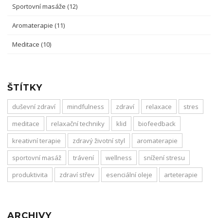
Sportovní masáže
(12)
Aromaterapie
(11)
Meditace
(10)
ŠTÍTKY
duševní zdraví
mindfulness
zdraví
relaxace
stres
meditace
relaxační techniky
klid
biofeedback
kreativní terapie
zdravý životní styl
aromaterapie
sportovní masáž
trávení
wellness
snížení stresu
produktivita
zdraví střev
esenciální oleje
arteterapie
ARCHIVY