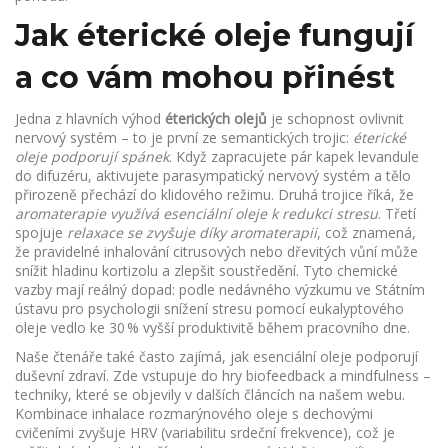
Jak éterické oleje fungují
a co vám mohou přinést
Jedna z hlavních výhod
éterických olejů
je schopnost ovlivnit
nervový systém – to je první ze semantických trojic:
éterické
oleje podporují spánek
. Když zapracujete pár kapek levandule
do difuzéru, aktivujete parasympatický nervový systém a tělo
přirozeně přechází do klidového režimu. Druhá trojice říká, že
aromaterapie využívá esenciální oleje k redukci stresu
. Třetí
spojuje
relaxace se zvyšuje díky aromaterapii
, což znamená,
že pravidelné inhalování citrusových nebo dřevitých vůní může
snížit hladinu kortizolu a zlepšit soustředění. Tyto chemické
vazby mají reálný dopad: podle nedávného výzkumu ve Státním
ústavu pro psychologii snížení stresu pomocí eukalyptového
oleje vedlo ke 30 % vyšší produktivitě během pracovního dne.
Naše čtenáře také často zajímá, jak esenciální oleje podporují
duševní zdraví. Zde vstupuje do hry biofeedback a mindfulness –
techniky, které se objevily v dalších článcích na našem webu.
Kombinace inhalace rozmarýnového oleje s dechovými
cvičeními zvyšuje HRV (variabilitu srdeční frekvence), což je