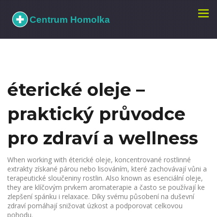
Zobr
navi
éterické oleje –
praktický průvodce
pro zdraví a wellness
When working with
éterické oleje
,
koncentrované rostlinné
extrakty získané párou nebo lisováním, které zachovávají vůni a
terapeutické sloučeniny rostlin
. Also known as
esenciální oleje
,
they are klíčovým prvkem
aromaterapie
a často se používají ke
zlepšení
spánku
i
relaxace
. Díky svému působení na
duševní
zdraví
pomáhají snižovat úzkost a podporovat celkovou
pohodu.