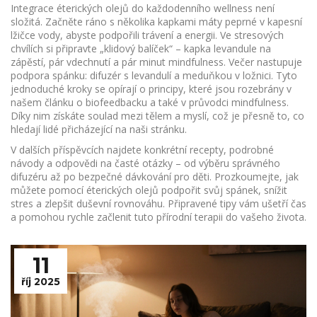
Integrace éterických olejů do každodenního wellness není
složitá. Začněte ráno s několika kapkami máty peprné v kapesní
lžičce vody, abyste podpořili trávení a energii. Ve stresových
chvílích si připravte „klidový balíček“ – kapka levandule na
zápěstí, pár vdechnutí a pár minut mindfulness. Večer nastupuje
podpora spánku: difuzér s levandulí a meduňkou v ložnici. Tyto
jednoduché kroky se opírají o principy, které jsou rozebrány v
našem článku o biofeedbacku a také v průvodci mindfulness.
Díky nim získáte soulad mezi tělem a myslí, což je přesně to, co
hledají lidé přicházející na naši stránku.
V dalších příspěvcích najdete konkrétní recepty, podrobné
návody a odpovědi na časté otázky – od výběru správného
difuzéru až po bezpečné dávkování pro děti. Prozkoumejte, jak
můžete pomocí éterických olejů podpořit svůj spánek, snížit
stres a zlepšit duševní rovnováhu. Připravené tipy vám ušetří čas
a pomohou rychle začlenit tuto přírodní terapii do vašeho života.
11
říj 2025