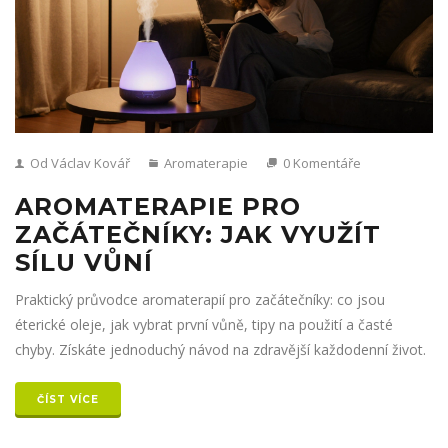
Od Václav Kovář
Aromaterapie
0 Komentáře
AROMATERAPIE PRO
ZAČÁTEČNÍKY: JAK VYUŽÍT
SÍLU VŮNÍ
Praktický průvodce aromaterapií pro začátečníky: co jsou
éterické oleje, jak vybrat první vůně, tipy na použití a časté
chyby. Získáte jednoduchý návod na zdravější každodenní život.
ČÍST VÍCE