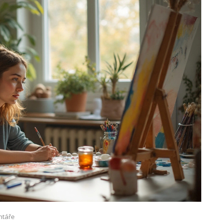
ntáře