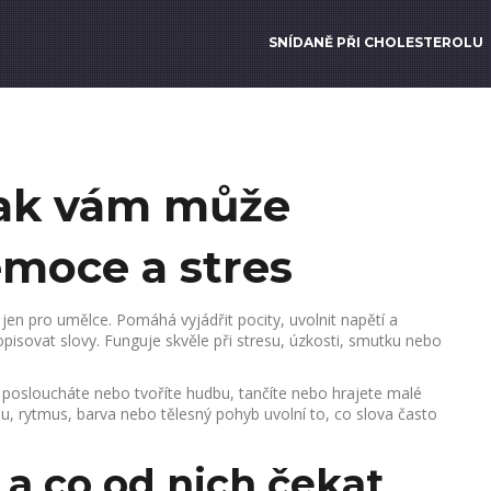
SNÍDANĚ PŘI CHOLESTEROLU
jak vám může
moce a stres
jen pro umělce. Pomáhá vyjádřit pocity, uvolnit napětí a
pisovat slovy. Funguje skvěle při stresu, úzkosti, smutku nebo
u, posloucháte nebo tvoříte hudbu, tančíte nebo hrajete malé
ou, rytmus, barva nebo tělesný pohyb uvolní to, co slova často
 a co od nich čekat