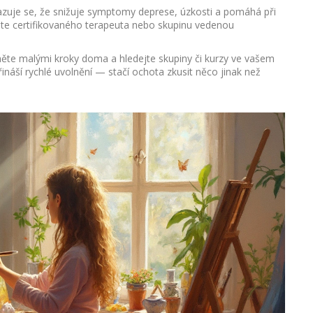
azuje se, že snižuje symptomy deprese, úzkosti a pomáhá při
ejte certifikovaného terapeuta nebo skupinu vedenou
něte malými kroky doma a hledejte skupiny či kurzy ve vašem
řináší rychlé uvolnění — stačí ochota zkusit něco jinak než