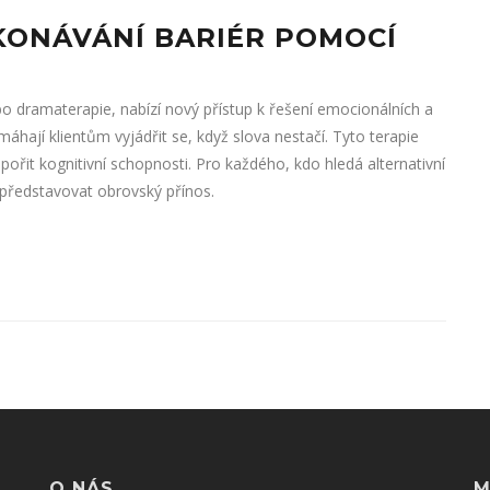
EKONÁVÁNÍ BARIÉR POMOCÍ
ebo dramaterapie, nabízí nový přístup k řešení emocionálních a
áhají klientům vyjádřit se, když slova nestačí. Tyto terapie
řit kognitivní schopnosti. Pro každého, kdo hledá alternativní
 představovat obrovský přínos.
O NÁS
M