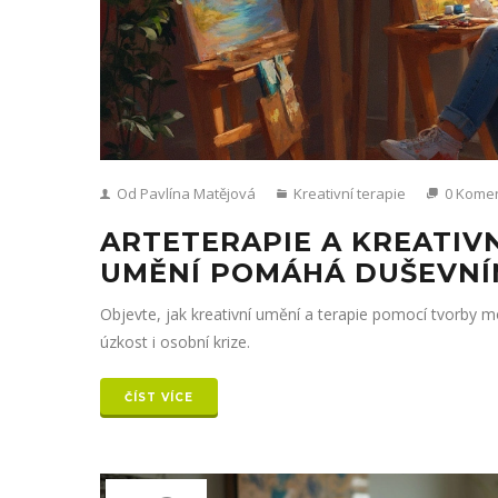
Od Pavlína Matějová
Kreativní terapie
0 Kome
ARTETERAPIE A KREATIVN
UMĚNÍ POMÁHÁ DUŠEVNÍ
Objevte, jak kreativní umění a terapie pomocí tvorby m
úzkost i osobní krize.
ČÍST VÍCE