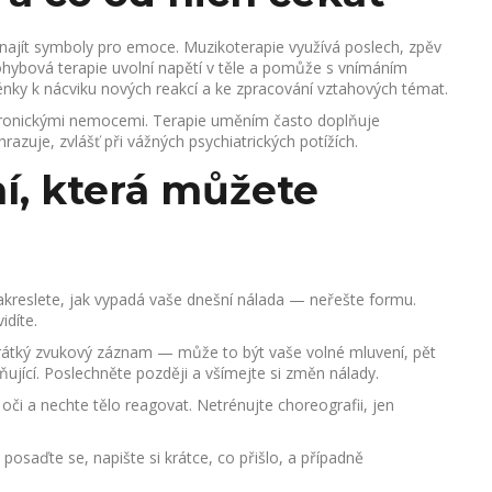
 najít symboly pro emoce. Muzikoterapie využívá poslech, zpěv
ohybová terapie uvolní napětí v těle a pomůže s vnímáním
cénky k nácviku nových reakcí a ke zpracování vztahových témat.
s chronickými nemocemi. Terapie uměním často doplňuje
azuje, zvlášť při vážných psychiatrických potížích.
í, která můžete
akreslete, jak vypadá vaše dnešní nálada — neřešte formu.
idíte.
 krátký zvukový záznam — může to být vaše volné mluvení, pět
ňující. Poslechněte později a všímejte si změn nálady.
oči a nechte tělo reagovat. Netrénujte choreografii, jen
posaďte se, napište si krátce, co přišlo, a případně