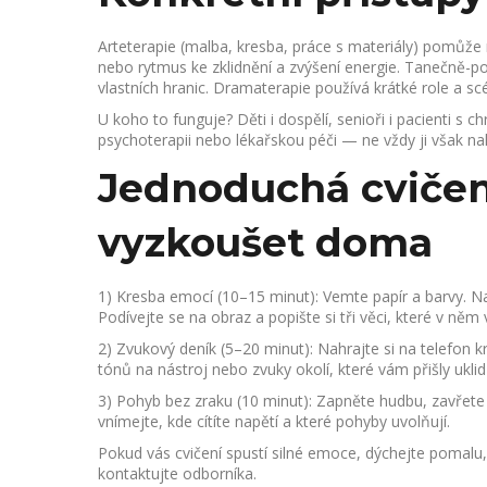
Arteterapie (malba, kresba, práce s materiály) pomůže
nebo rytmus ke zklidnění a zvýšení energie. Tanečně-p
vlastních hranic. Dramaterapie používá krátké role a s
U koho to funguje? Děti i dospělí, senioři i pacienti 
psychoterapii nebo lékařskou péči — ne vždy ji však nahr
Jednoduchá cvičen
vyzkoušet doma
1) Kresba emocí (10–15 minut): Vemte papír a barvy. N
Podívejte se na obraz a popište si tři věci, které v něm v
2) Zvukový deník (5–20 minut): Nahrajte si na telefon
tónů na nástroj nebo zvuky okolí, které vám přišly uklid
3) Pohyb bez zraku (10 minut): Zapněte hudbu, zavřete 
vnímejte, kde cítíte napětí a které pohyby uvolňují.
Pokud vás cvičení spustí silné emoce, dýchejte pomalu, 
kontaktujte odborníka.