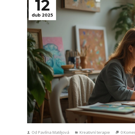
12
dub 2025
Od Pavlína Matějová
Kreativní terapie
0 Kome