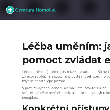
Léčba uměním: 
pomoct zvládat e
Léčba uměním (arteterapie, muzikoterapie a další) není 
zpracovat obtížné zážitky, aniž byste museli všechno po
když se chcete lépe poznat.
V praxi to vypadá jednoduše: malujete, tvoříte s hlíno
scénky. Důležité není výsledek, ale proces – pohyb ruk
nenajdou.
Konkrétní přístupy