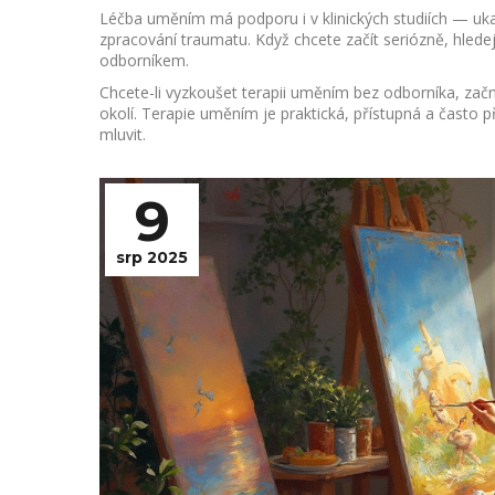
Léčba uměním má podporu i v klinických studiích — uk
zpracování traumatu. Když chcete začít seriózně, hled
odborníkem.
Chcete-li vyzkoušet terapii uměním bez odborníka, zač
okolí. Terapie uměním je praktická, přístupná a často p
mluvit.
9
srp 2025