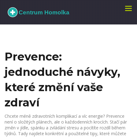
Zobr
navi
Prevence:
jednoduché návyky,
které změní vaše
zdraví
Chcete méně zdravotních komplikací a víc energie? Prevence
není o složitých plánech, ale o každodenních krocích. Stačí pár
změn v jídle, spánku a zvládání stresu a pocítíte rozdíl během
týdnů. Tady najdete konkrétní a použitelné tipy, které můžete