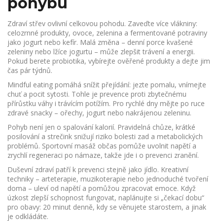
pohybu
Zdraví střev ovlivní celkovou pohodu. Zaveďte více vlákniny:
celozrnné produkty, ovoce, zelenina a fermentované potraviny
jako jogurt nebo kefír. Malá změna – denní porce kvašené
zeleniny nebo lžíce jogurtu – může zlepšit trávení a energii.
Pokud berete probiotika, vybírejte ověřené produkty a dejte jim
čas pár týdnů.
Mindful eating pomáhá snížit přejídání: jezte pomalu, vnímejte
chuť a pocit sytosti. Tohle je prevence proti zbytečnému
přírůstku váhy i trávícím potížím. Pro rychlé dny mějte po ruce
zdravé snacky – ořechy, jogurt nebo nakrájenou zeleninu.
Pohyb není jen o spalování kalorií. Pravidelná chůze, krátké
posilování a strečink snižují riziko bolesti zad a metabolických
problémů. Sportovní masáž občas pomůže uvolnit napětí a
zrychlí regeneraci po námaze, takže jde i o prevenci zranění.
Duševní zdraví patří k prevenci stejně jako jídlo. Kreativní
techniky – arteterapie, muzikoterapie nebo jednoduché tvoření
doma – uleví od napětí a pomůžou zpracovat emoce. Když
úzkost zlepší schopnost fungovat, naplánujte si „čekací dobu“
pro obavy: 20 minut denně, kdy se věnujete starostem, a jinak
je odkládáte.