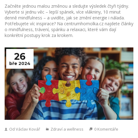
Začněte jednou malou změnou a sledujte výsledek čtyři týdny.
Vyberte si jednu věc – lepší spánek, více vlákniny, 10 minut
denně mindfulness – a uvidíte, jak se změní energie i nálada.
Potřebujete víc inspirace? Na centrumhomolka.cz najdete články
o mindfulness, trávení, spánku a relaxaci, které vám dají
konkrétní postupy krok za krokem.
26
bře 2024
Od Václav Kovář
Zdraví a wellness
0 Komentáře