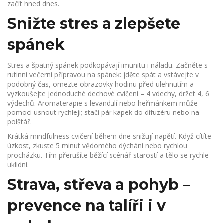
začít hned dnes.
Snižte stres a zlepšete
spánek
Stres a špatný spánek podkopávají imunitu i náladu. Začněte s
rutinní večerní přípravou na spánek: jděte spát a vstávejte v
podobný čas, omezte obrazovky hodinu před ulehnutím a
vyzkoušejte jednoduché dechové cvičení – 4 vdechy, držet 4, 6
výdechů. Aromaterapie s levandulí nebo heřmánkem může
pomoci usnout rychleji; stačí pár kapek do difuzéru nebo na
polštář.
Krátká mindfulness cvičení během dne snižují napětí. Když cítíte
úzkost, zkuste 5 minut vědomého dýchání nebo rychlou
procházku. Tím přerušíte běžící scénář starostí a tělo se rychle
uklidní.
Strava, střeva a pohyb –
prevence na talíři i v