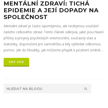
MENTÁLNÍ ZDRAVÍ: TICHÁ
EPIDEMIE A JEJÍ DOPADY NA
SPOLEČNOST
Mentální zdraví je často opomíjenou, ale nezbytnou součástí
našeho celkového zdraví. Tento článek odkrývá, jaké jsou hlavní
příčiny a projevy psychických onemocnění, současný stav a
statistiky, doporučení pro samoléčbu a kdy vyhledat odbornou
pomoc. Jde do hloubky, jak můžeme přispět k pozitivní změně v
přístupu k mentálnímu zdraví ve společnosti a redukovat stigma,
které se s tímto tématem často pojí.
ČÍST VÍCE