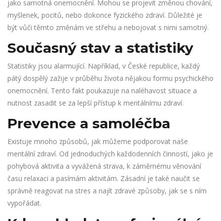
jako samotná onemocnění. Mohou se projevit změnou chování,
myšlenek, pocitů, nebo dokonce fyzického zdraví. Důležité je
být vůči těmto změnám ve střehu a nebojovat s nimi samotný.
Současný stav a statistiky
Statistiky jsou alarmující. Například, v České republice, každý
pátý dospělý zažije v průběhu života nějakou formu psychického
onemocnění. Tento fakt poukazuje na naléhavost situace a
nutnost zasadit se za lepší přístup k mentálnímu zdraví.
Prevence a samoléčba
Existuje mnoho způsobů, jak můžeme podporovat naše
mentální zdraví. Od jednoduchých každodenních činností, jako je
pohybová aktivita a vyvážená strava, k záměrnému věnování
času relaxaci a pasímám aktivitám. Zásadní je také naučit se
správně reagovat na stres a najít zdravé způsoby, jak se s ním
vypořádat.