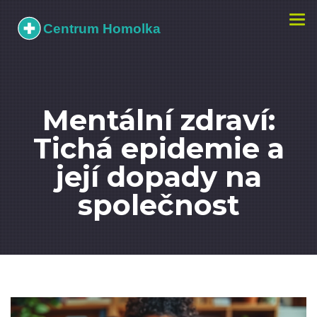
Zobr
navi
Mentální zdraví:
Tichá epidemie a
její dopady na
společnost