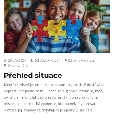
26 bře 2024
Od Václav Kovář
Zdraví a wellness
0 Komentáře
Přehled situace
Mentální zdraví je téma, které se pomalu, ale jistě dostává do
popředí veřejného zájmu. Jedná se o globální problém, který
ovlivňuje miliony lidí bez ohledu na věk, pohlaví či kulturní
příslušnost. Je to tichá epidemie, kterou nelze ignorovat,
protože její dopady se dotýkají nejen jedinců, ale celé