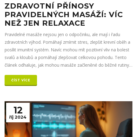
ZDRAVOTNÍ PŘÍNOSY
PRAVIDELNÝCH MASÁŽÍ: VÍC
NEŽ JEN RELAXACE
Pravidelné masáže nejsou jen o odpočinku, ale mají i řadu
zdravotních výhod. Pomáhají zmírnit stres, zlepšit krevní oběh a
posílit imunitní systém. Navíc mohou mít pozitivní vliv na bolest
svalů a kloubů a pomáhají zlepšovat celkovou pohodu. Tento
článek odhaluje, jak mohou masáže začleněné do běžné rutiny
přinést různé přínosy pro zdraví.
ČÍST VÍCE
12
říj 2024