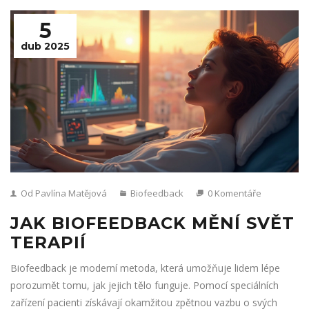
5
dub 2025
Od Pavlína Matějová
Biofeedback
0 Komentáře
JAK BIOFEEDBACK MĚNÍ SVĚT
TERAPIÍ
Biofeedback je moderní metoda, která umožňuje lidem lépe
porozumět tomu, jak jejich tělo funguje. Pomocí speciálních
zařízení pacienti získávají okamžitou zpětnou vazbu o svých