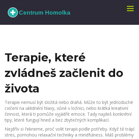
Zobr
navi
Terapie, které
zvládneš začlenit do
života
Terapie nemusí být složitá nebo drahá. Může to být jednoduché
cvičení na uklidnění hlavy, vůně v ložnici, nebo krátká kreativní
činnost, která ti pomůže vyjádřit emoce. Tady najdeš konkrétní
tipy, které fungují hned a bez zbytečných komplikací.
Nejdřív si řekneme, proč volit terapii podle potřeby. Když tě trápí
stres, pomohou relaxační techniky a mindfulness. Máš problémy