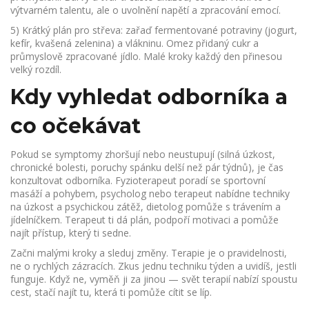
výtvarném talentu, ale o uvolnění napětí a zpracování emocí.
5) Krátký plán pro střeva: zařaď fermentované potraviny (jogurt,
kefír, kvašená zelenina) a vlákninu. Omez přidaný cukr a
průmyslově zpracované jídlo. Malé kroky každý den přinesou
velký rozdíl.
Kdy vyhledat odborníka a
co očekávat
Pokud se symptomy zhoršují nebo neustupují (silná úzkost,
chronické bolesti, poruchy spánku delší než pár týdnů), je čas
konzultovat odborníka. Fyzioterapeut poradí se sportovní
masáží a pohybem, psycholog nebo terapeut nabídne techniky
na úzkost a psychickou zátěž, dietolog pomůže s trávením a
jídelníčkem. Terapeut ti dá plán, podpoří motivaci a pomůže
najít přístup, který ti sedne.
Začni malými kroky a sleduj změny. Terapie je o pravidelnosti,
ne o rychlých zázracích. Zkus jednu techniku týden a uvidíš, jestli
funguje. Když ne, vyměň ji za jinou — svět terapií nabízí spoustu
cest, stačí najít tu, která ti pomůže cítit se líp.