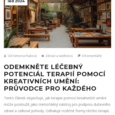
led 2024
Od Simona Fialová
Zdraví a wellness
0 Komentáře
ODEMKNĚTE LÉČEBNÝ
POTENCIÁL TERAPIÍ POMOCÍ
KREATIVNÍCH UMĚNÍ:
PRŮVODCE PRO KAŽDÉHO
Tento článek objasňuje, jak terapie pomocí kreativních umění
může posloužit jako mimořádný nástroj pro podporu duševního
zdraví a celkové pohody. Odhaluje rozličné formy těchto terapií,