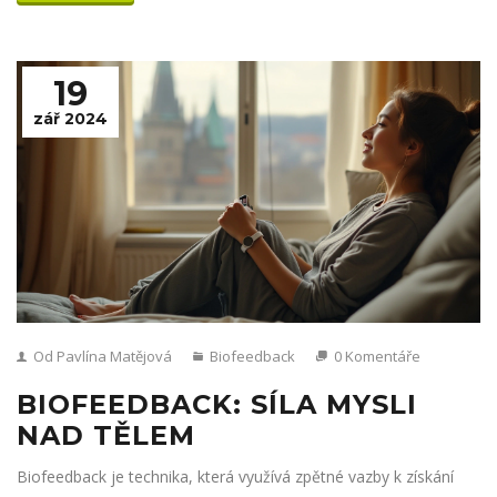
Biofeedback může být mocným nástrojem na cestě k duševní
pohodě.
19
zář 2024
Od Pavlína Matějová
Biofeedback
0 Komentáře
BIOFEEDBACK: SÍLA MYSLI
NAD TĚLEM
Biofeedback je technika, která využívá zpětné vazby k získání