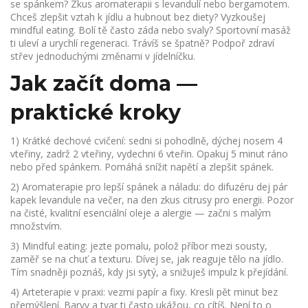
se spánkem? Zkus aromaterapii s levandulí nebo bergamotem.
Chceš zlepšit vztah k jídlu a hubnout bez diety? Vyzkoušej
mindful eating. Bolí tě často záda nebo svaly? Sportovní masáž
ti uleví a urychlí regeneraci. Trávíš se špatně? Podpoř zdraví
střev jednoduchými změnami v jídelníčku.
Jak začít doma —
praktické kroky
1) Krátké dechové cvičení: sedni si pohodlně, dýchej nosem 4
vteřiny, zadrž 2 vteřiny, vydechni 6 vteřin. Opakuj 5 minut ráno
nebo před spánkem. Pomáhá snížit napětí a zlepšit spánek.
2) Aromaterapie pro lepší spánek a náladu: do difuzéru dej pár
kapek levandule na večer, na den zkus citrusy pro energii. Pozor
na čisté, kvalitní esenciální oleje a alergie — začni s malým
množstvím.
3) Mindful eating: jezte pomalu, polož příbor mezi sousty,
zaměř se na chuť a texturu. Dívej se, jak reaguje tělo na jídlo.
Tím snadněji poznáš, kdy jsi sytý, a snižuješ impulz k přejídání.
4) Arteterapie v praxi: vezmi papír a fixy. Kresli pět minut bez
přemýšlení. Barvy a tvar ti často ukážou, co cítíš. Není to o