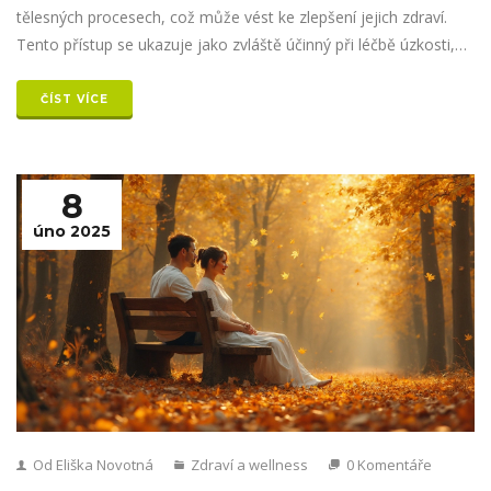
tělesných procesech, což může vést ke zlepšení jejich zdraví.
Tento přístup se ukazuje jako zvláště účinný při léčbě úzkosti,
stresu a dalších psychických obtíží. Současně nabízí i nové
možnosti při léčbě tělesných onemocnění.
ČÍST VÍCE
8
úno 2025
Od Eliška Novotná
Zdraví a wellness
0 Komentáře