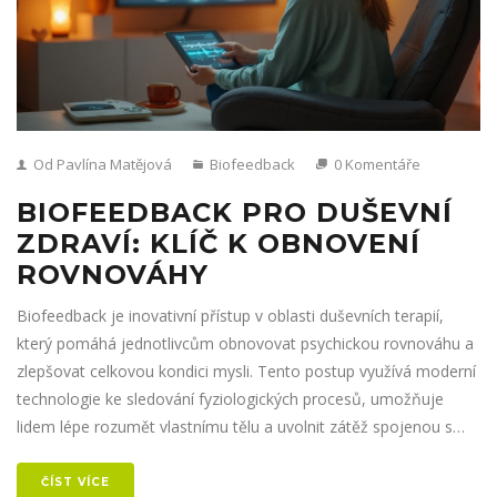
Od Pavlína Matějová
Biofeedback
0 Komentáře
BIOFEEDBACK PRO DUŠEVNÍ
ZDRAVÍ: KLÍČ K OBNOVENÍ
ROVNOVÁHY
Biofeedback je inovativní přístup v oblasti duševních terapií,
který pomáhá jednotlivcům obnovovat psychickou rovnováhu a
zlepšovat celkovou kondici mysli. Tento postup využívá moderní
technologie ke sledování fyziologických procesů, umožňuje
lidem lépe rozumět vlastnímu tělu a uvolnit zátěž spojenou s
emočním stresem. Článek nabízí přehled o tom, jak biofeedback
funguje, jeho výhody, a praktické tipy pro jeho aplikaci.
ČÍST VÍCE