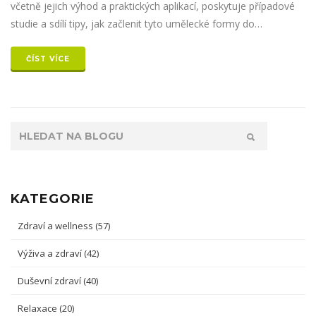
včetně jejich výhod a praktických aplikací, poskytuje případové
studie a sdílí tipy, jak začlenit tyto umělecké formy do
každodenního života jako součást cesty k léčení a sebepoznání.
ČÍST VÍCE
KATEGORIE
Zdraví a wellness
(57)
Výživa a zdraví
(42)
Duševní zdraví
(40)
Relaxace
(20)