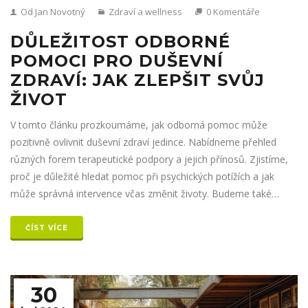
Od Jan Novotný
Zdraví a wellness
0 Komentáře
DŮLEŽITOST ODBORNÉ
POMOCI PRO DUŠEVNÍ
ZDRAVÍ: JAK ZLEPŠIT SVŮJ
ŽIVOT
V tomto článku prozkoumáme, jak odborná pomoc může
pozitivně ovlivnit duševní zdraví jedince. Nabídneme přehled
různých forem terapeutické podpory a jejich přínosů. Zjistíme,
proč je důležité hledat pomoc při psychických potížích a jak
může správná intervence včas změnit životy. Budeme také
zkoumat, jak odborná pomoc přispívá k celkovému zdraví a
pohodě.
ČÍST VÍCE
30