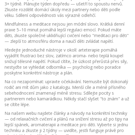
3× týdně. Plánujte týden dopředu — ušetří to spoustu nervů.
Zkuste rozdělit domácí úkoly mezi partnery nebo děti podle
věku. Sdílení odpovědnosti vás výrazně odlehčí.
Mindfulness a meditace nejsou jen módní slovo. Krátká denní
praxe 5–10 minut pomáhá lepší regulaci emocí. Pokud máte
děti, zkuste společné uklidňující cvičení nebo "meditaci pro děti"
— zlepší to atmosféru doma a naučí děti zvládat napětí.
Hledejte jednoduché nástroje v okolí: arteterapie pomáhá
vyjádřit frustraci bez slov, zatímco aroma- nebo teplá koupel
snižují tělesné napětí. Pokud cítíte, že úzkost přerůstá přes síly,
nestyďte se vyhledat odborníka — psycholog nebo poradce
poskytne konkrétní nástroje a plán.
Na co nezapomínat: upravte očekávání. Nemusíte být dokonalý
rodič ani mít dům jako z katalogu. Menší cíle a méně přísného
sebehodnocení znamenají méně stresu. Sdílejte pocity s
partnerem nebo kamarádkou. Někdy stačí slyšet "to znám" a už
se cítíte lépe.
Na našem webu najdete články a návody na konkrétní techniky
— od relaxačních cvičení a plánů na snížení stresu až po tipy na
lepší spánek, aromaterapii a meditace pro děti. Vyberte si jednu
techniku a zkuste ji 2 týdny — uvidíte, jestli funguje právě pro