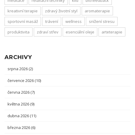
meditace
relaxační techniky
klid
biofeedback
kreativní terapie
zdravý životní styl
aromaterapie
sportovní masáž
trávení
wellness
snížení stresu
produktivita
zdraví střev
esenciální oleje
arteterapie
ARCHIVY
srpna 2026
(2)
července 2026
(10)
června 2026
(7)
května 2026
(9)
dubna 2026
(11)
března 2026
(6)