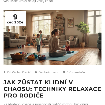
vás. Malé kroky dělají velký rozdíl.
9
čec 2024
Od Václav Kovář
Osobní rozvoj
0 Komentáře
JAK ZŮSTAT KLIDNÍ V
CHAOSU: TECHNIKY RELAXACE
PRO RODIČE
Každodenní chaos a povinnosti rodičů mohou být velmi