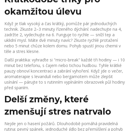
okamžitou úlevu
Když je tlak vysoký a čas krátký, pomůže pár jednoduchých
technik. Zkuste 2–3 minuty řízeného dýchání: nadechujte na 4,
zadržte 2, vydechujte na 6. Funguje to rychle — sníží tep a
uklidní mysl. Máte dvě minuty navíc? Zkuste rychlé protažení
nebo 5 minut chůze kolem domu. Pohyb spustí jinou chemii v
těle a stres klesne.
Další praktika: vyhraďte si "micro-break" každé tři hodiny — i 10
minut bez telefonu, s čajem nebo tichou hudbou. Tyhle krátké
pauzy obnoví koncentraci a zabrání vyhoření. Když jde o večer,
aromaterapie s levandulí nebo bergamotem může zlepšit
usínání — párujte to s rutinním vypínáním obrazovek půl hodiny
před spaním.
Delší změny, které
zmenšují stres natrvalo
Nejde jen o hasení požárů. Dlouhodobě pomáhá pravidelná
rutina: pevný spánek, jednoduché jídlo bez přemýšlení a pohyb