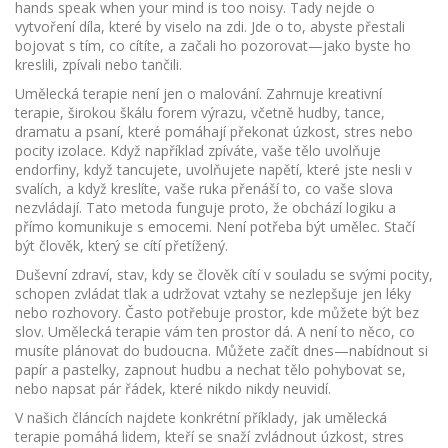
hands speak when your mind is too noisy.
Tady nejde o
vytvoření díla, které by viselo na zdi. Jde o to, abyste přestali
bojovat s tím, co cítíte, a začali ho pozorovat—jako byste ho
kreslili, zpívali nebo tančili.
Umělecká terapie není jen o malování. Zahrnuje
kreativní
terapie
,
širokou škálu forem výrazu, včetně hudby, tance,
dramatu a psaní
, které pomáhají překonat úzkost, stres nebo
pocity izolace. Když například zpíváte, vaše tělo uvolňuje
endorfiny, když tancujete, uvolňujete napětí, které jste nesli v
svalích, a když kreslíte, vaše ruka přenáší to, co vaše slova
nezvládají. Tato metoda funguje proto, že obchází logiku a
přímo komunikuje s emocemi. Není potřeba být umělec. Stačí
být člověk, který se cítí přetížený.
Duševní zdraví
,
stav, kdy se člověk cítí v souladu se svými pocity,
schopen zvládat tlak a udržovat vztahy
se nezlepšuje jen léky
nebo rozhovory. Často potřebuje prostor, kde můžete být bez
slov. Umělecká terapie vám ten prostor dá. A není to něco, co
musíte plánovat do budoucna. Můžete začít dnes—nabídnout si
papír a pastelky, zapnout hudbu a nechat tělo pohybovat se,
nebo napsat pár řádek, které nikdo nikdy neuvidí.
V našich článcích najdete konkrétní příklady, jak umělecká
terapie pomáhá lidem, kteří se snaží zvládnout úzkost, stres