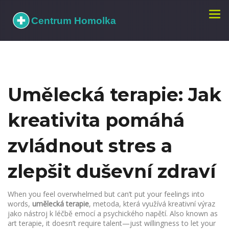
Zobr
navi
Umělecká terapie: Jak
kreativita pomáhá
zvládnout stres a
zlepšit duševní zdraví
When you feel overwhelmed but can’t put your feelings into
words,
umělecká terapie
,
metoda, která využívá kreativní výraz
jako nástroj k léčbě emocí a psychického napětí
. Also known as
art terapie
, it doesn’t require talent—just willingness to let your