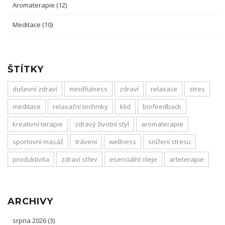
Aromaterapie
(12)
Meditace
(10)
ŠTÍTKY
duševní zdraví
mindfulness
zdraví
relaxace
stres
meditace
relaxační techniky
klid
biofeedback
kreativní terapie
zdravý životní styl
aromaterapie
sportovní masáž
trávení
wellness
snížení stresu
produktivita
zdraví střev
esenciální oleje
arteterapie
ARCHIVY
srpna 2026
(3)