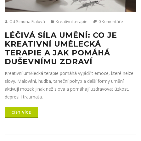
Od Simona Fialová
Kreativní terapie
0 Komentáře
LÉČIVÁ SÍLA UMĚNÍ: CO JE
KREATIVNÍ UMĚLECKÁ
TERAPIE A JAK POMÁHÁ
DUŠEVNÍMU ZDRAVÍ
Kreativní umělecká terapie pomáhá vyjádřit emoce, které nelze
slovy. Malování, hudba, taneční pohyb a další formy umění
aktivují mozek jinak než slova a pomáhají uzdravovat úzkost,
depresi i traumata.
ČÍST VÍCE