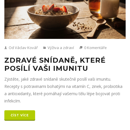
Od Václav Kovář
Výživa a zdraví
0 Komentáře
ZDRAVÉ SNÍDANĚ, KTERÉ
POSÍLÍ VAŠI IMUNITU
Zjistěte, jaké zdravé snídaně skutečně posílí vaši imunitu.
Recepty s potravinami bohatými na vitamín C, zinek, probiotika
a antioxidanty, které pomáhají vašemu tělu lépe bojovat proti
infekcím.
ČÍST VÍCE