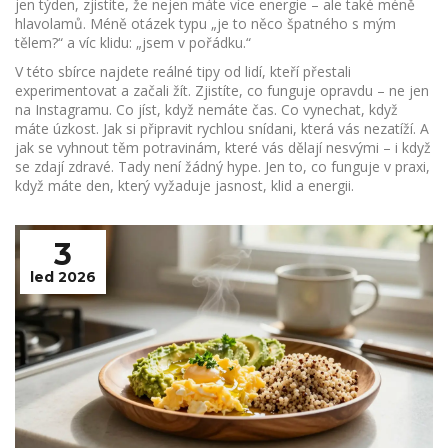
jen týden, zjistíte, že nejen máte více energie – ale také méně
hlavolamů. Méně otázek typu „je to něco špatného s mým
tělem?“ a víc klidu: „jsem v pořádku.“
V této sbírce najdete reálné tipy od lidí, kteří přestali
experimentovat a začali žít. Zjistíte, co funguje opravdu – ne jen
na Instagramu. Co jíst, když nemáte čas. Co vynechat, když
máte úzkost. Jak si připravit rychlou snídani, která vás nezatíží. A
jak se vyhnout těm potravinám, které vás dělají nesvými – i když
se zdají zdravé. Tady není žádný hype. Jen to, co funguje v praxi,
když máte den, který vyžaduje jasnost, klid a energii.
3
led 2026