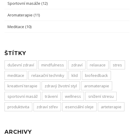
Sportovní masáže
(12)
Aromaterapie
(11)
Meditace
(10)
ŠTÍTKY
duševní zdraví
mindfulness
zdraví
relaxace
stres
meditace
relaxační techniky
klid
biofeedback
kreativní terapie
zdravý životní styl
aromaterapie
sportovní masáž
trávení
wellness
snížení stresu
produktivita
zdraví střev
esenciální oleje
arteterapie
ARCHIVY