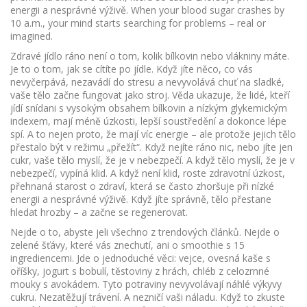
energii a nesprávné výživě
. When your blood sugar crashes by
10 a.m., your mind starts searching for problems – real or
imagined.
Zdravé jídlo ráno není o tom, kolik bílkovin nebo vlákniny máte.
Je to o tom, jak se cítíte po jídle. Když jíte něco, co vás
nevyčerpává, nezavádí do stresu a nevyvolává chuť na sladké,
vaše tělo začne fungovat jako stroj. Věda ukazuje, že lidé, kteří
jídí snídani s vysokým obsahem bílkovin a nízkým glykemickým
indexem, mají méně úzkosti, lepší soustředění a dokonce lépe
spí. A to nejen proto, že mají víc energie – ale protože jejich tělo
přestalo být v režimu „přežít“. Když nejíte ráno nic, nebo jíte jen
cukr, vaše tělo myslí, že je v nebezpečí. A když tělo myslí, že je v
nebezpečí, vypíná klid. A když není klid, roste
zdravotní úzkost
,
přehnaná starost o zdraví, která se často zhoršuje při nízké
energii a nesprávné výživě
. Když jíte správně, tělo přestane
hledat hrozby – a začne se regenerovat.
Nejde o to, abyste jeli všechno z trendových článků. Nejde o
zelené šťávy, které vás znechutí, ani o smoothie s 15
ingrediencemi. Jde o jednoduché věci: vejce, ovesná kaše s
oříšky, jogurt s bobulí, těstoviny z hrách, chléb z celozrnné
mouky s avokádem. Tyto potraviny nevyvolávají náhlé výkyvy
cukru. Nezatěžují trávení. A nezničí vaši náladu. Když to zkuste