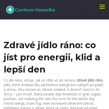
Zobr
navi
Zdravé jídlo ráno: co
jíst pro energii, klid a
lepší den
Co jíte ráno, určuje, jak se cítíte až do večera.
zdravé jídlo ráno
,
jídlo, které dodává tělu udržitelnou energii bez náhlých propadů
a stresu
. Also known as
zdravá snídaně
, it doesn’t need to be
fancy – just smart. Many people skip breakfast or grab sugary
pastries, not realizing this sets the tone for the whole day:
mood swings, brain fog, even increased
zdravotní úzkost
,
přehnaná starost o zdraví, která se často zhoršuje při nízké