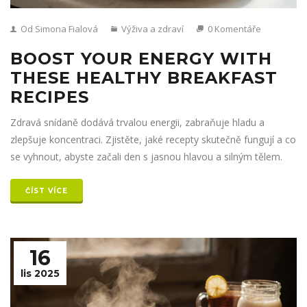
Od Simona Fialová
Výživa a zdraví
0 Komentáře
BOOST YOUR ENERGY WITH
THESE HEALTHY BREAKFAST
RECIPES
Zdravá snídaně dodává trvalou energii, zabraňuje hladu a
zlepšuje koncentraci. Zjistěte, jaké recepty skutečně fungují a co
se vyhnout, abyste začali den s jasnou hlavou a silným tělem.
ČÍST VÍCE
16
lis 2025