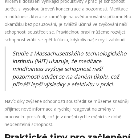
Klíčem k dosažení vynikající produktivity v práci je schopnost
udržet si vysokou úroveň koncentrace a pozornosti. Meditace
mindfulness, která se zaměřuje na uvědomování si přítomného
okamžiku bez posuzování, je zvláště účinná ve zvyšování naší
schopnosti soustředit se. Pravidelnou praxí můžeme rozvíjet
schopnost vrátit se zpět k úkolu, kdykoliv naše mysl zabloudí.
Studie z Massachusettského technologického
institutu (MIT) ukazuje, že meditace
mindfulness zvyšuje schopnost naší
pozornosti udržet se na daném úkolu, což
přináší lepší výsledky a efektivitu v práci.
Navíc díky zvýšené schopnosti soustředit se můžeme snadněji
přijímat nové informace a rychleji reagovat na změny v
pracovním prostředí, což je v dnešní rychle měnící se době
neocenitelná schopnost.
Praktické tipy pro začlenění