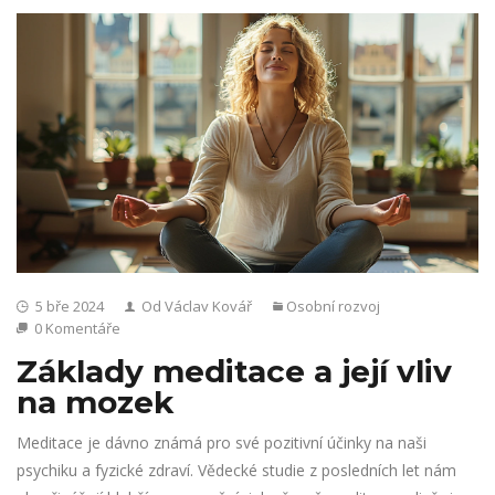
5 bře 2024
Od Václav Kovář
Osobní rozvoj
0 Komentáře
Základy meditace a její vliv
na mozek
Meditace je dávno známá pro své pozitivní účinky na naši
psychiku a fyzické zdraví. Vědecké studie z posledních let nám