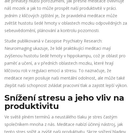
ale přinášejí hlubší porozumění, jak přesně meditace ovlivňuje
náš mozek a jak to může prospět naší produktivitě v práci.
Jedním z klíčových zjištění je, že pravidelná meditace může
zvětšit hustotu šedé hmoty v oblastech mozku odpovědných za
sebeuvědomění, plánování a kontrolu pozornosti.
Studie publikovaná v časopise Psychiatry Research:
Neuroimaging ukazuje, že lidé praktikující meditaci mají
zvýšenou hustotu šedé hmoty v hippokampu, což je oblast pro
paměť a učení, a v předních oblastech mozku, které hrají
klíčovou roli v regulaci emocí a stresu. To naznačuje, že
meditace nejen posiluje naši mentální odolnost, ale může také
zlepšit naši schopnost zvládat pracovní tlak a zajistit lepší výkon.
Snížení stresu a jeho vliv na
produktivitu
Ve světě plném termínů a neustálého tlaku je stres častým
společníkem mnoha z nás. Meditace nabízí účinný nástroj, jak
tento stres snížit a zvýšit naši produktivitu. Skrze snížení hladiny