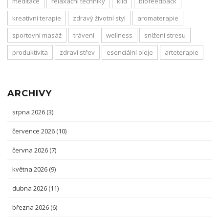
meditace
relaxační techniky
klid
biofeedback
kreativní terapie
zdravý životní styl
aromaterapie
sportovní masáž
trávení
wellness
snížení stresu
produktivita
zdraví střev
esenciální oleje
arteterapie
ARCHIVY
srpna 2026
(3)
července 2026
(10)
června 2026
(7)
května 2026
(9)
dubna 2026
(11)
března 2026
(6)