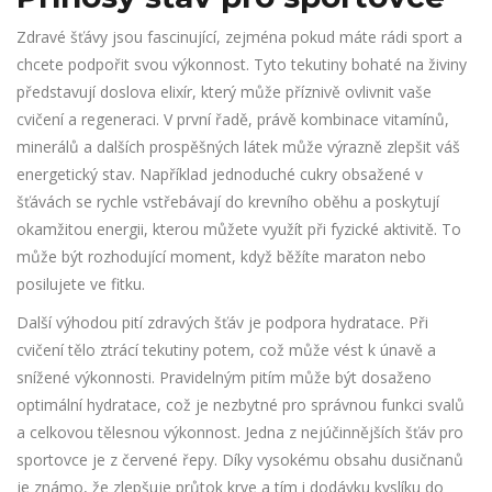
Zdravé šťávy jsou fascinující, zejména pokud máte rádi sport a
chcete podpořit svou výkonnost. Tyto tekutiny bohaté na živiny
představují doslova elixír, který může příznivě ovlivnit vaše
cvičení a regeneraci. V první řadě, právě kombinace vitamínů,
minerálů a dalších prospěšných látek může výrazně zlepšit váš
energetický stav. Například jednoduché cukry obsažené v
šťávách se rychle vstřebávají do krevního oběhu a poskytují
okamžitou energii, kterou můžete využít při fyzické aktivitě. To
může být rozhodující moment, když běžíte maraton nebo
posilujete ve fitku.
Další výhodou pití zdravých šťáv je podpora hydratace. Při
cvičení tělo ztrácí tekutiny potem, což může vést k únavě a
snížené výkonnosti. Pravidelným pitím může být dosaženo
optimální hydratace, což je nezbytné pro správnou funkci svalů
a celkovou tělesnou výkonnost. Jedna z nejúčinnějších šťáv pro
sportovce je z červené řepy. Díky vysokému obsahu dusičnanů
je známo, že zlepšuje průtok krve a tím i dodávku kyslíku do