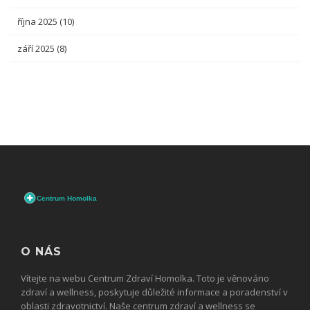
října 2025
(10)
září 2025
(8)
O NÁS
Vítejte na webu Centrum Zdraví Homolka. Toto je věnováno
zdraví a wellness, poskytuje důležité informace a poradenství v
oblasti zdravotnictví. Naše centrum zdraví a wellness se