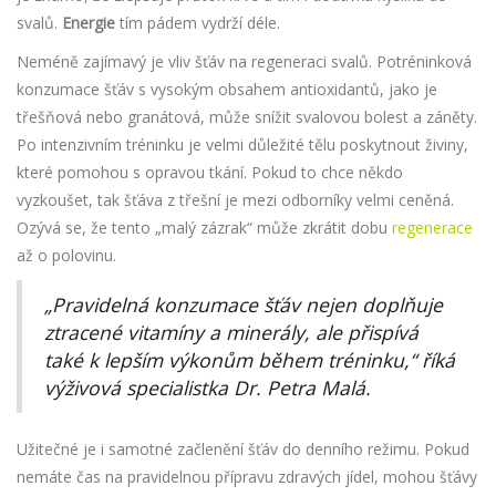
svalů.
Energie
tím pádem vydrží déle.
Neméně zajímavý je vliv šťáv na regeneraci svalů. Potréninková
konzumace šťáv s vysokým obsahem antioxidantů, jako je
třešňová nebo granátová, může snížit svalovou bolest a záněty.
Po intenzivním tréninku je velmi důležité tělu poskytnout živiny,
které pomohou s opravou tkání. Pokud to chce někdo
vyzkoušet, tak šťáva z třešní je mezi odborníky velmi ceněná.
Ozývá se, že tento „malý zázrak“ může zkrátit dobu
regenerace
až o polovinu.
„Pravidelná konzumace šťáv nejen doplňuje
ztracené vitamíny a minerály, ale přispívá
také k lepším výkonům během tréninku,“ říká
výživová specialistka Dr. Petra Malá.
Užitečné je i samotné začlenění šťáv do denního režimu. Pokud
nemáte čas na pravidelnou přípravu zdravých jídel, mohou šťávy