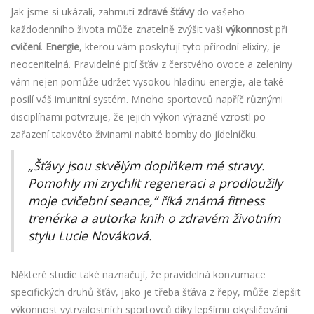
Jak jsme si ukázali, zahrnutí
zdravé šťávy
do vašeho
každodenního života může znatelně zvýšit vaši
výkonnost
při
cvičení
.
Energie
, kterou vám poskytují tyto přírodní elixíry, je
neocenitelná. Pravidelné pití šťáv z čerstvého ovoce a zeleniny
vám nejen pomůže udržet vysokou hladinu energie, ale také
posílí váš imunitní systém. Mnoho sportovců napříč různými
disciplínami potvrzuje, že jejich výkon výrazně vzrostl po
zařazení takovéto živinami nabité bomby do jídelníčku.
„Šťávy jsou skvělým doplňkem mé stravy.
Pomohly mi zrychlit regeneraci a prodloužily
moje cvičební seance,“ říká známá fitness
trenérka a autorka knih o zdravém životním
stylu Lucie Nováková.
Některé studie také naznačují, že pravidelná konzumace
specifických druhů šťáv, jako je třeba šťáva z řepy, může zlepšit
výkonnost vytrvalostních sportovců díky lepšímu okysličování