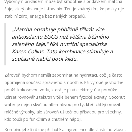
Výborným příkladem může být smoothie s přídavkem matcha
čaje, který obsahuje L-theanin. Ten je známý tím, že poskytuje
stabilní zdroj energie bez náhlých propadů.
„Matcha obsahuje přibližně třikrát více
antioxidantu EGCG než většina běžného
zeleného čaje,“ říká nutriční specialistka
Karen Collins. Tato kombinace stimuluje a
současně nabízí pocit klidu.
Zároveň bychom neměli zapomínat na hydrataci, což je často
opomíjená součást správného smoothie. Při výrobě je vhodné
použít kokosovou vodu, která je plná elektrolytů a pomůže
udržet rovnováhu tekutin v těle během fyzické aktivity. Coconut
water je nejen skvělou alternativou pro ty, kteří chtějí omezit
mléčné výrobky, ale zároveň užitečnou přísadou pro všechny,
kdo touží po funkčním a chutném nápoji.
Kombinujete-li různé příchutě a ingredience dle vlastního vkusu,