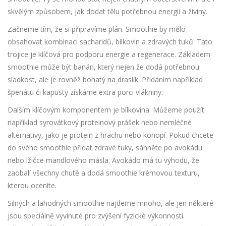
skvělým způsobem, jak dodat tělu potřebnou energii a živiny.
Začneme tím, že si připravíme plán. Smoothie by mělo
obsahovat kombinaci sacharidů, bílkovin a zdravých tuků. Tato
trojice je klíčová pro podporu energie a regenerace. Základem
smoothie může být banán, který nejen že dodá potřebnou
sladkost, ale je rovněž bohatý na draslík. Přidáním například
špenátu či kapusty získáme extra porci vlákniny.
Dalším klíčovým komponentem je bílkovina. Můžeme použít
například syrovátkový proteinový prášek nebo nemléčné
alternativy, jako je protein z hrachu nebo konopí. Pokud chcete
do svého smoothie přidat zdravé tuky, sáhněte po avokádu
nebo lžičce mandlového másla. Avokádo má tu výhodu, že
zaobalí všechny chutě a dodá smoothie krémovou texturu,
kterou oceníte.
Silných a lahodných smoothie najdeme mnoho, ale jen některé
jsou speciálně vyvinuté pro zvýšení fyzické výkonnosti.