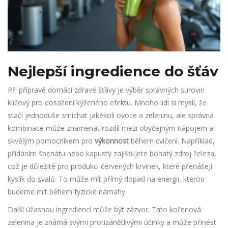
Nejlepší ingredience do šťáv
Při přípravě domácí zdravé šťávy je výběr správných surovin
klíčový pro dosažení kýženého efektu. Mnoho lidí si myslí, že
stačí jednoduše smíchat jakékoli ovoce a zeleninu, ale správná
kombinace může znamenat rozdíl mezi obyčejným nápojem a
skvělým pomocníkem pro
výkonnost
během cvičení. Například,
přidáním špenátu nebo kapusty zajišťujete bohatý zdroj železa,
což je důležité pro produkci červených krvinek, které přenášejí
kyslík do svalů. To může mít přímý dopad na energii, kterou
budeme mít během fyzické námahy.
Další úžasnou ingrediencí může být zázvor. Tato kořenová
zelenina je známá svými protizánětlivými účinky a může přinést