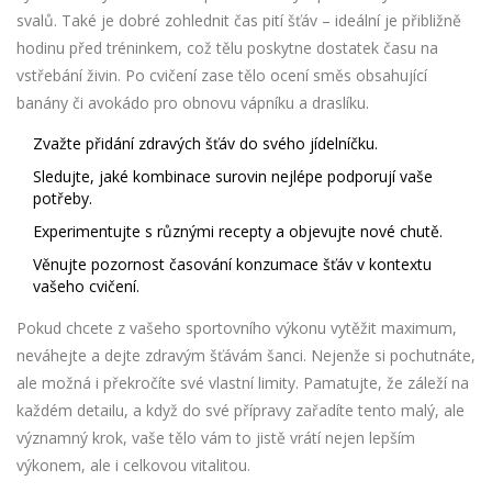
svalů. Také je dobré zohlednit čas pití šťáv – ideální je přibližně
hodinu před tréninkem, což tělu poskytne dostatek času na
vstřebání živin. Po cvičení zase tělo ocení směs obsahující
banány či avokádo pro obnovu vápníku a draslíku.
Zvažte přidání zdravých šťáv do svého jídelníčku.
Sledujte, jaké kombinace surovin nejlépe podporují vaše
potřeby.
Experimentujte s různými recepty a objevujte nové chutě.
Věnujte pozornost časování konzumace šťáv v kontextu
vašeho cvičení.
Pokud chcete z vašeho sportovního výkonu vytěžit maximum,
neváhejte a dejte zdravým šťávám šanci. Nejenže si pochutnáte,
ale možná i překročíte své vlastní limity. Pamatujte, že záleží na
každém detailu, a když do své přípravy zařadíte tento malý, ale
významný krok, vaše tělo vám to jistě vrátí nejen lepším
výkonem, ale i celkovou vitalitou.