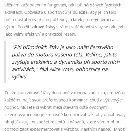
běžném každodenním fungování, tak i při náročných fyzických
aktivitách. Obzvláště u sportovců je důležité, aby jejich tělo
mělo dostatečný přísun potřebných látek pro regeneraci a
výkon. Použití
zdravé šťávy
v rámci vaší denní stravy se tak jeví
jako velmi efektivní a praktické řešení.
"Pití přírodních šťáv je jako nalití čerstvého
paliva do motoru vašeho těla. Vidíme, jak to
zvyšuje efektivitu a dynamiku při sportovních
aktivitách," říká Alice Wan, odbornice na
výživu.
To, že jsou zdravé šťávy dostupné v mnoha variacích, umožňuje
každému najít svou preferovanou kombinaci chutí a výživových
hodnot. Můžete si vybrat mezi šťávami čistě ovocnými,
zeleninovými nebo je kreativně kombinovat tak, aby obsahovaly
obojí. Existuje nespočet receptů a nápadů, které vám mohou
pomoci začít experimentovat s výrobou vlastních nápojů. Mnozí