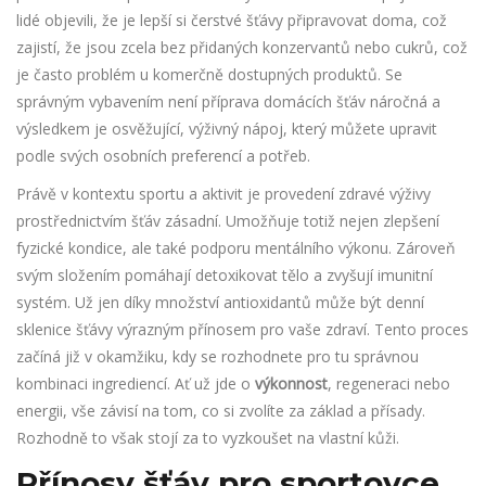
lidé objevili, že je lepší si čerstvé šťávy připravovat doma, což
zajistí, že jsou zcela bez přidaných konzervantů nebo cukrů, což
je často problém u komerčně dostupných produktů. Se
správným vybavením není příprava domácích šťáv náročná a
výsledkem je osvěžující, výživný nápoj, který můžete upravit
podle svých osobních preferencí a potřeb.
Právě v kontextu sportu a aktivit je provedení zdravé výživy
prostřednictvím šťáv zásadní. Umožňuje totiž nejen zlepšení
fyzické kondice, ale také podporu mentálního výkonu. Zároveň
svým složením pomáhají detoxikovat tělo a zvyšují imunitní
systém. Už jen díky množství antioxidantů může být denní
sklenice šťávy výrazným přínosem pro vaše zdraví. Tento proces
začíná již v okamžiku, kdy se rozhodnete pro tu správnou
kombinaci ingrediencí. Ať už jde o
výkonnost
, regeneraci nebo
energii, vše závisí na tom, co si zvolíte za základ a přísady.
Rozhodně to však stojí za to vyzkoušet na vlastní kůži.
Přínosy šťáv pro sportovce