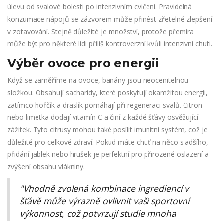
úlevu od svalové bolesti po intenzivním cvičení. Pravidelná
konzumace nápojů se zázvorem může přinést zřetelné zlepšení
v zotavování. Stejně důležité je množství, protože přemíra
může být pro některé lidi příliš kontroverzní kvůli intenzivní chuti.
Výběr ovoce pro energii
Když se zaměříme na ovoce, banány jsou neocenitelnou
složkou. Obsahují sacharidy, které poskytují okamžitou energii,
zatímco hořčík a draslík pomáhají při regeneraci svalů. Citron
nebo limetka dodají vitamín C a činí z každé šťávy osvěžující
zážitek. Tyto citrusy mohou také posílit imunitní systém, což je
důležité pro celkové zdraví. Pokud máte chuť na něco sladšího,
přidání jablek nebo hrušek je perfektní pro přirozené oslazení a
zvýšení obsahu vlákniny.
"Vhodně zvolená kombinace ingrediencí v
šťávě může výrazně ovlivnit vaši sportovní
výkonnost, což potvrzují studie mnoha