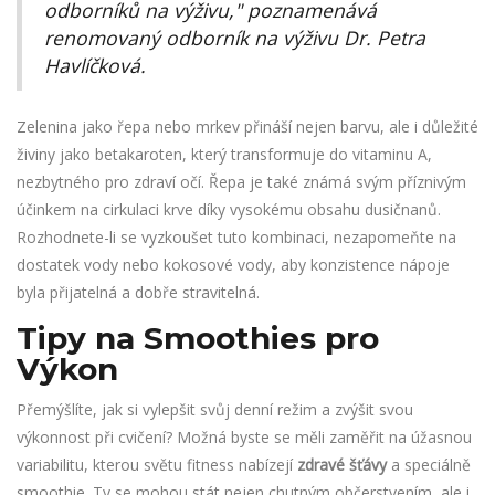
odborníků na výživu," poznamenává
renomovaný odborník na výživu Dr. Petra
Havlíčková.
Zelenina jako řepa nebo mrkev přináší nejen barvu, ale i důležité
živiny jako betakaroten, který transformuje do vitaminu A,
nezbytného pro zdraví očí. Řepa je také známá svým příznivým
účinkem na cirkulaci krve díky vysokému obsahu dusičnanů.
Rozhodnete-li se vyzkoušet tuto kombinaci, nezapomeňte na
dostatek vody nebo kokosové vody, aby konzistence nápoje
byla přijatelná a dobře stravitelná.
Tipy na Smoothies pro
Výkon
Přemýšlíte, jak si vylepšit svůj denní režim a zvýšit svou
výkonnost při cvičení? Možná byste se měli zaměřit na úžasnou
variabilitu, kterou světu fitness nabízejí
zdravé šťávy
a speciálně
smoothie. Ty se mohou stát nejen chutným občerstvením, ale i