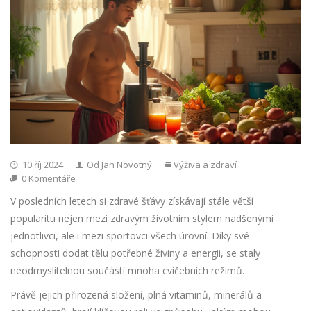
10 říj 2024
Od Jan Novotný
Výživa a zdraví
0 Komentáře
V posledních letech si zdravé šťávy získávají stále větší
popularitu nejen mezi zdravým životním stylem nadšenými
jednotlivci, ale i mezi sportovci všech úrovní. Díky své
schopnosti dodat tělu potřebné živiny a energii, se staly
neodmyslitelnou součástí mnoha cvičebních režimů.
Právě jejich přirozená složení, plná vitaminů, minerálů a