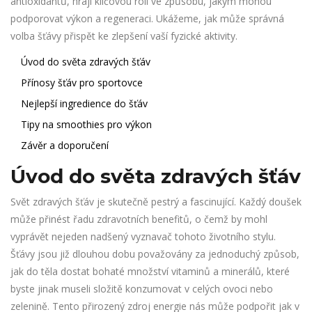
antioxidantů, hrají klíčovou roli ve způsobu, jakým mohou
podporovat výkon a regeneraci. Ukážeme, jak může správná
volba šťávy přispět ke zlepšení vaší fyzické aktivity.
Úvod do světa zdravých šťáv
Přínosy šťáv pro sportovce
Nejlepší ingredience do šťáv
Tipy na smoothies pro výkon
Závěr a doporučení
Úvod do světa zdravých šťáv
Svět zdravých šťáv je skutečně pestrý a fascinující. Každý doušek
může přinést řadu zdravotních benefitů, o čemž by mohl
vyprávět nejeden nadšený vyznavač tohoto životního stylu.
Šťávy jsou již dlouhou dobu považovány za jednoduchý způsob,
jak do těla dostat bohaté množství vitaminů a minerálů, které
byste jinak museli složitě konzumovat v celých ovoci nebo
zelenině. Tento přirozený zdroj energie nás může podpořit jak v