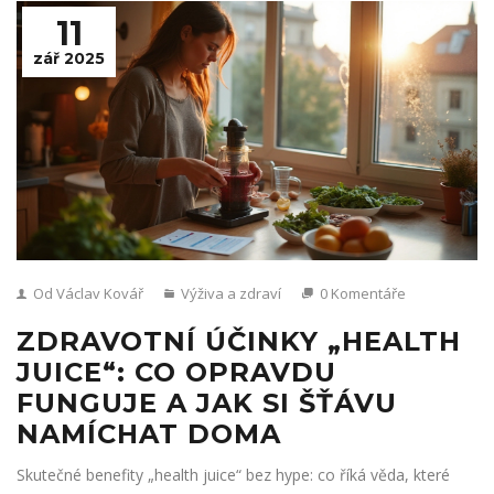
11
zář 2025
Od Václav Kovář
Výživa a zdraví
0 Komentáře
ZDRAVOTNÍ ÚČINKY „HEALTH
JUICE“: CO OPRAVDU
FUNGUJE A JAK SI ŠŤÁVU
NAMÍCHAT DOMA
Skutečné benefity „health juice“ bez hype: co říká věda, které