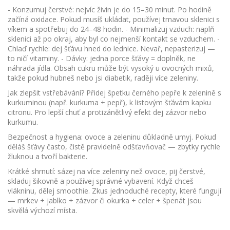
- Konzumuj čerstvé: nejvíc živin je do 15–30 minut. Po hodině
začíná oxidace. Pokud musíš ukládat, používej tmavou sklenici s
víkem a spotřebuj do 24–48 hodin. - Minimalizuj vzduch: naplň
sklenici až po okraj, aby byl co nejmenší kontakt se vzduchem. -
Chlaď rychle: dej šťávu hned do lednice. Nevař, nepasterizuj —
to ničí vitaminy. - Dávky: jedna porce šťávy = doplněk, ne
náhrada jídla. Obsah cukru může být vysoký u ovocných mixů,
takže pokud hubneš nebo jsi diabetik, raději více zeleniny.
Jak zlepšit vstřebávání? Přidej špetku černého pepře k zelenině s
kurkuminou (např. kurkuma + pepř), k listovým šťávám kapku
citronu. Pro lepší chuť a protizánětlivý efekt dej zázvor nebo
kurkumu.
Bezpečnost a hygiena: ovoce a zeleninu důkladně umyj. Pokud
děláš šťávy často, čistě pravidelně odšťavňovač — zbytky rychle
žluknou a tvoří bakterie.
Krátké shrnutí: sázej na více zeleniny než ovoce, pij čerstvé,
skladuj šikovně a používej správné vybavení. Když chceš
vlákninu, dělej smoothie. Zkus jednoduché recepty, které fungují
— mrkev + jablko + zázvor či okurka + celer + špenát jsou
skvělá výchozí místa.