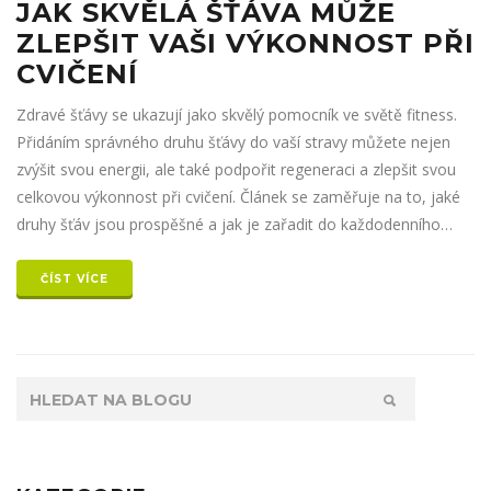
JAK SKVĚLÁ ŠŤÁVA MŮŽE
ZLEPŠIT VAŠI VÝKONNOST PŘI
CVIČENÍ
Zdravé šťávy se ukazují jako skvělý pomocník ve světě fitness.
Přidáním správného druhu šťávy do vaší stravy můžete nejen
zvýšit svou energii, ale také podpořit regeneraci a zlepšit svou
celkovou výkonnost při cvičení. Článek se zaměřuje na to, jaké
druhy šťáv jsou prospěšné a jak je zařadit do každodenního
režimu, aby bylo dosaženo optimálních výsledků. Navíc zde
naleznete i několik zajímavostí a tipů, které vás možná překvapí.
ČÍST VÍCE