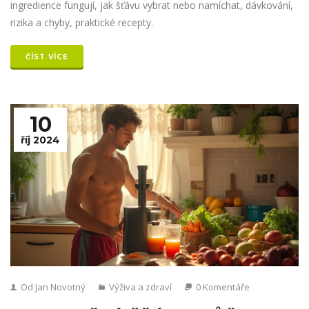
ingredience fungují, jak šťávu vybrat nebo namíchat, dávkování,
rizika a chyby, praktické recepty.
ČÍST VÍCE
10
říj 2024
Od Jan Novotný
Výživa a zdraví
0 Komentáře