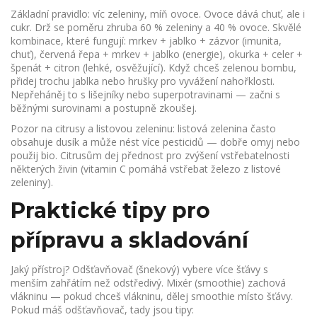
Základní pravidlo: víc zeleniny, míň ovoce. Ovoce dává chuť, ale i
cukr. Drž se poměru zhruba 60 % zeleniny a 40 % ovoce. Skvělé
kombinace, které fungují: mrkev + jablko + zázvor (imunita,
chuť), červená řepa + mrkev + jablko (energie), okurka + celer +
špenát + citron (lehké, osvěžující). Když chceš zelenou bombu,
přidej trochu jablka nebo hrušky pro vyvážení nahořklosti.
Nepřeháněj to s lišejníky nebo superpotravinami — začni s
běžnými surovinami a postupně zkoušej.
Pozor na citrusy a listovou zeleninu: listová zelenina často
obsahuje dusík a může nést více pesticidů — dobře omyj nebo
použij bio. Citrusům dej přednost pro zvýšení vstřebatelnosti
některých živin (vitamin C pomáhá vstřebat železo z listové
zeleniny).
Praktické tipy pro
přípravu a skladování
Jaký přístroj? Odšťavňovač (šnekový) vybere více šťávy s
menším zahřátím než odstředivý. Mixér (smoothie) zachová
vlákninu — pokud chceš vlákninu, dělej smoothie místo šťávy.
Pokud máš odšťavňovač, tady jsou tipy: