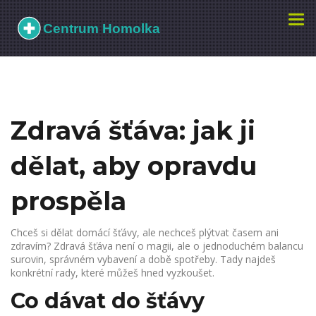
Zobr
navi
Zdravá šťáva: jak ji
dělat, aby opravdu
prospěla
Chceš si dělat domácí šťávy, ale nechceš plýtvat časem ani
zdravím? Zdravá šťáva není o magii, ale o jednoduchém balancu
surovin, správném vybavení a době spotřeby. Tady najdeš
konkrétní rady, které můžeš hned vyzkoušet.
Co dávat do šťávy