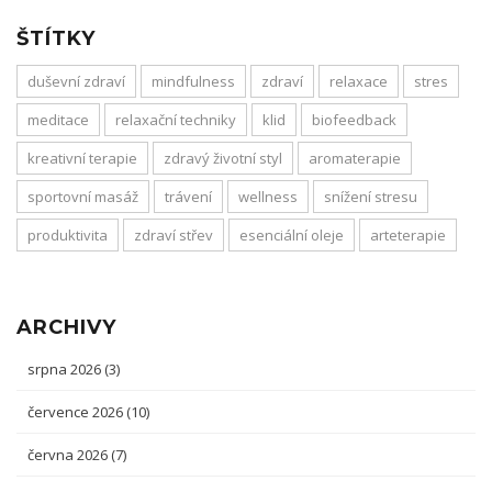
ŠTÍTKY
duševní zdraví
mindfulness
zdraví
relaxace
stres
meditace
relaxační techniky
klid
biofeedback
kreativní terapie
zdravý životní styl
aromaterapie
sportovní masáž
trávení
wellness
snížení stresu
produktivita
zdraví střev
esenciální oleje
arteterapie
ARCHIVY
srpna 2026
(3)
července 2026
(10)
června 2026
(7)