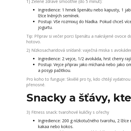
1) Zelené zdravé smoothie (do 5 minut):
Ingredience: 1 hrnek špenátu nebo kapusty, 1 ja
lžíce lněných semínek.
Postup: Vše rozmixuj do hladka. Pokud chceš víc
jogurtu.
Tip: Připrav si večer porci špenátu a nakrájené ovoce
hotovo.
2) Nízkosacharidová snídaně: vaječná miska s avokád
Ingredience: 2 vejce, 1/2 avokáda, hrst cherry rajč
Postup: Vejce připrav jako míchaná nebo jako om
a posyp pažitkou.
Pro koho to funguje: Skvělé pro ty, kdo chtějí vydatno
přenosné.
Snacky a šťávy, kte
3) Fitness snack: tvarohové kuličky s ořechy
Ingredience: 200 g nízkotučného tvarohu, 2 lžíc
kakaa nebo kokos.