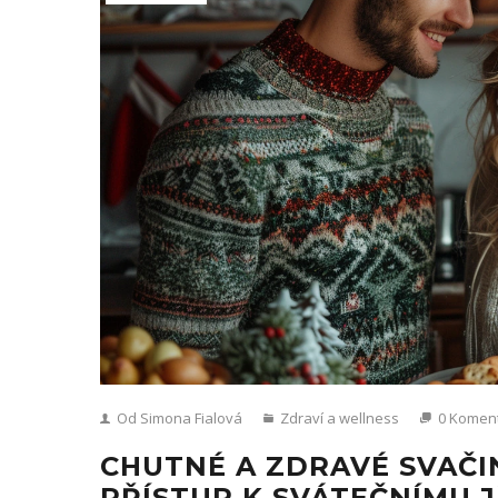
Od Simona Fialová
Zdraví a wellness
0 Komen
CHUTNÉ A ZDRAVÉ SVAČI
PŘÍSTUP K SVÁTEČNÍMU 