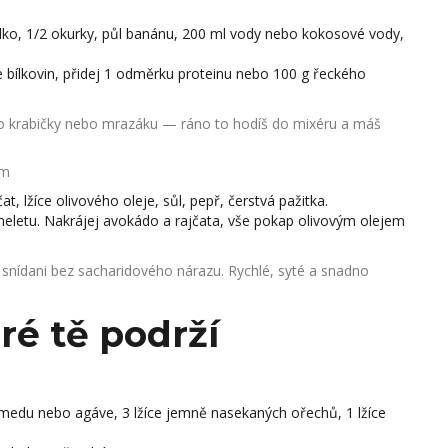
blko, 1/2 okurky, půl banánu, 200 ml vody nebo kokosové vody,
e bílkovin, přidej 1 odměrku proteinu nebo 100 g řeckého
 do krabičky nebo mrazáku — ráno to hodíš do mixéru a máš
em
at, lžíce olivového oleje, sůl, pepř, čerstvá pažitka.
eletu. Nakrájej avokádo a rajčata, vše pokap olivovým olejem
u snídani bez sacharidového nárazu. Rychlé, syté a snadno
ré tě podrží
e medu nebo agáve, 3 lžíce jemně nasekaných ořechů, 1 lžíce