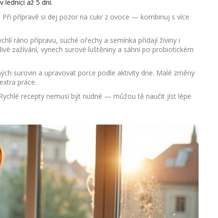
 lednici až 5 dní.
Při přípravě si dej pozor na cukr z ovoce — kombinuj s více
hlí ráno přípravu, suché ořechy a semínka přidají živiny i
itlivé zažívání, vynech surové luštěniny a sáhni po probiotickém
ých surovin a upravovat porce podle aktivity dne. Malé změny
extra práce.
 Rychlé recepty nemusí být nudné — můžou tě naučit jíst lépe