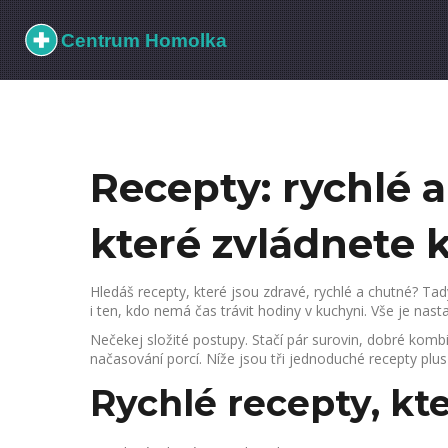
Recepty: rychlé 
které zvládnete 
Hledáš recepty, které jsou zdravé, rychlé a chutné? Tad
i ten, kdo nemá čas trávit hodiny v kuchyni. Vše je nas
Nečekej složité postupy. Stačí pár surovin, dobré kombi
načasování porcí. Níže jsou tři jednoduché recepty plu
Rychlé recepty, kte