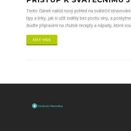
Tento článek nabízí nový pohled na sváteční stravová
tipy a triky, jak si užít svátky bez pocitu viny, a posk
Buďte připraveni na chutné recepty a nápady, které osvě
ČÍST VÍCE