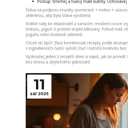
Postup: Smíchej a tvaruj malé kuličky. Uchovávej v
Šťáva na podporu imunity: pomeranč + mrkev + zázvor. 
zeleninou, aby byla šťáva vyvážená.
Krátké rady ke skladování a variacím: mražení ovoce zryc
texturu, jogurt či protein doplní bílkoviny. Pokud máš c
jogurtu nebo kvašené zelenině.
Chceš víc tipů? Zkus kombinovat recepty podle dostupn
v ingrediencích často vyřeší chuť i nutriční hodnotu bez 
Vyzkoušej jeden z receptů dnes a napiš, jak se povedl.
bez stresu a zbytečného plánování.
11
zář 2025