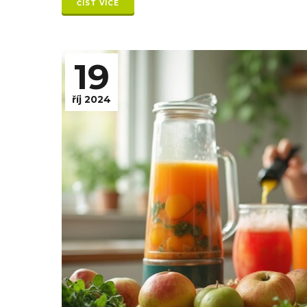
ČÍST VÍCE
19
říj 2024