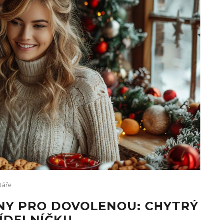
táře
NY PRO DOVOLENOU: CHYTRÝ
JÍDELNÍČKU