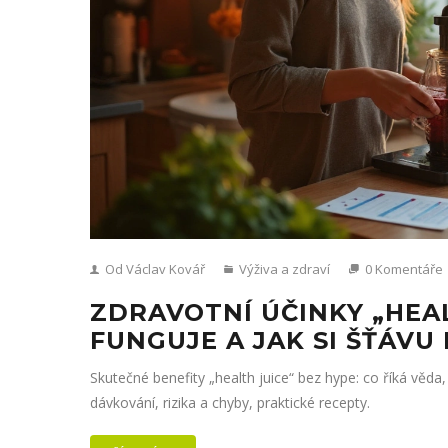
Od Václav Kovář
Výživa a zdraví
0 Komentáře
ZDRAVOTNÍ ÚČINKY „HEA
FUNGUJE A JAK SI ŠŤÁV
Skutečné benefity „health juice“ bez hype: co říká věda,
dávkování, rizika a chyby, praktické recepty.