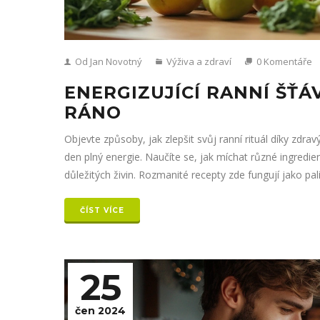
Od Jan Novotný
Výživa a zdraví
0 Komentáře
ENERGIZUJÍCÍ RANNÍ ŠŤÁ
RÁNO
Objevte způsoby, jak zlepšit svůj ranní rituál díky zd
den plný energie. Naučíte se, jak míchat různé ingredien
důležitých živin. Rozmanité recepty zde fungují jako pa
ČÍST VÍCE
25
čen 2024