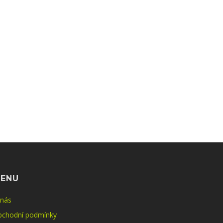
ENU
 nás
bchodní podmínky