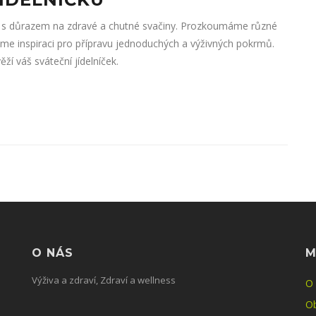
ní s důrazem na zdravé a chutné svačiny. Prozkoumáme různé
ytneme inspiraci pro přípravu jednoduchých a výživných pokrmů.
ží váš sváteční jídelníček.
O NÁS
M
Výživa a zdraví, Zdraví a wellness
O
O