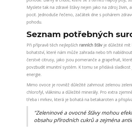
Myslete tak na zdravé šťávy nejen jako na zdroj živin, 
pocit. Jednoduše řečeno, začátek dne s pohárem zdrav
pohodu.
Seznam potřebných sur
Při přípravě těch nejlepších
ranních šťáv
je důležité mít 
bohatství, které nám může zahrada nebo trh nabídnout.
čerstvé citrusy, jako jsou pomeranče a grapefruit, kt
povzbudit imunitní systém. K tomu se přidává sladkost
energie.
Mimo ovoce je rovněž důležité zahrnout zelenou zelenin
chlorofyl, vlákninu a důležité minerály. Pro extra zjemn
třeba i mrkev, která je bohatá na betakaroten a přispí
"Zeleninové a ovocné šťávy mohou efekti
obsahu přírodních cukrů a zejména anti