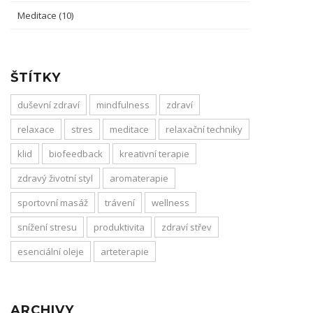
Meditace
(10)
ŠTÍTKY
duševní zdraví
mindfulness
zdraví
relaxace
stres
meditace
relaxační techniky
klid
biofeedback
kreativní terapie
zdravý životní styl
aromaterapie
sportovní masáž
trávení
wellness
snížení stresu
produktivita
zdraví střev
esenciální oleje
arteterapie
ARCHIVY