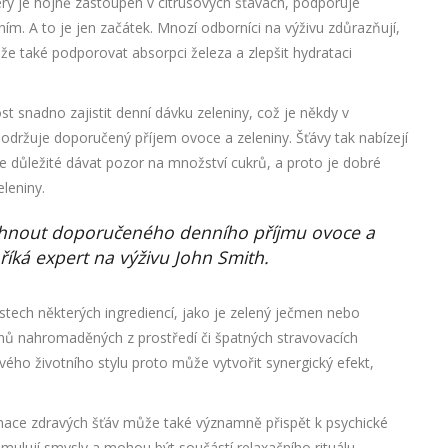
erý je hojně zastoupen v citrusových šťávách, podporuje
m. A to je jen začátek. Mnozí odborníci na výživu zdůrazňují,
e také podporovat absorpci železa a zlepšit hydrataci
t snadno zajistit denní dávku zeleniny, což je někdy v
edodržuje doporučený příjem ovoce a zeleniny. Šťávy tak nabízejí
e důležité dávat pozor na množství cukrů, a proto je dobré
leniny.
áhnout doporučeného denního příjmu ovoce a
" říká expert na výživu John Smith.
ostech některých ingrediencí, jako je zelený ječmen nebo
inů nahromaděných z prostředí či špatných stravovacích
ého životního stylu proto může vytvořit synergický efekt,
umace zdravých šťáv může také významně přispět k psychické
imulují smysly a mohou být součástí relaxačního rituálu.