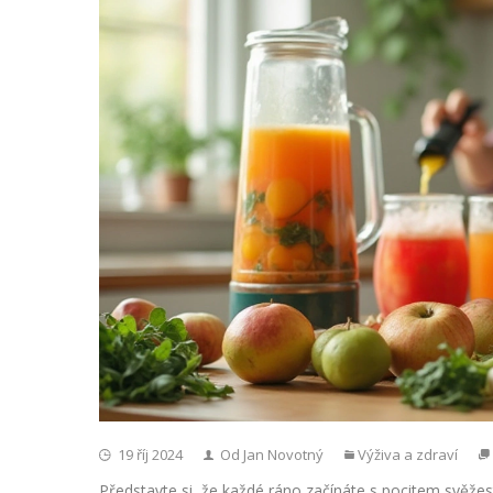
19 říj 2024
Od Jan Novotný
Výživa a zdraví
Představte si, že každé ráno začínáte s pocitem svěžes