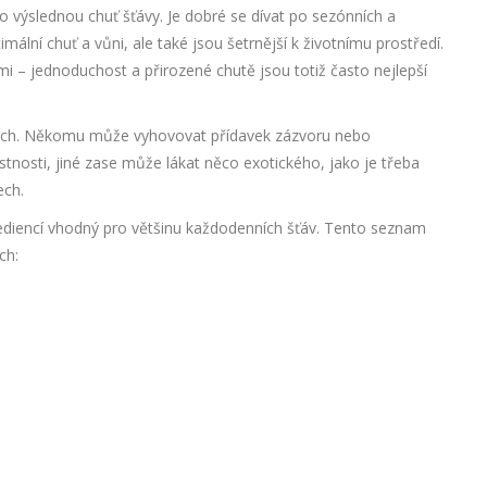
o výslednou chuť šťávy. Je dobré se dívat po sezónních a
ální chuť a vůni, ale také jsou šetrnější k životnímu prostředí.
mi – jednoduchost a přirozené chutě jsou totiž často nejlepší
řebách. Někomu může vyhovovat přídavek zázvoru nebo
astnosti, jiné zase může lákat něco exotického, jako je třeba
ech.
ediencí vhodný pro většinu každodenních šťáv. Tento seznam
ch: