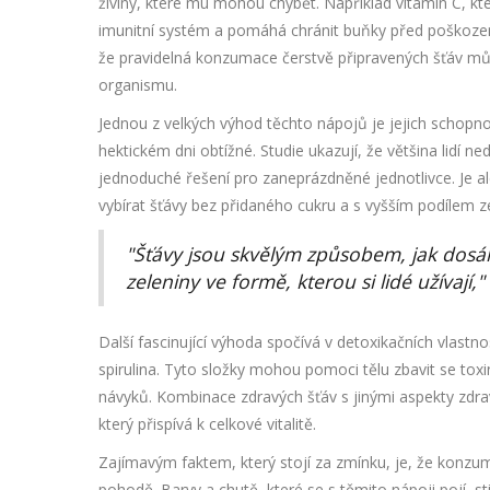
živiny, které mu mohou chybět. Například vitamin C, kt
imunitní systém a pomáhá chránit buňky před poškození
že pravidelná konzumace čerstvě připravených šťáv můž
organismu.
Jednou z velkých výhod těchto nápojů je jejich schopnos
hektickém dni obtížné. Studie ukazují, že většina lidí n
jednoduché řešení pro zaneprázdněné jednotlivce. Je al
vybírat šťávy bez přidaného cukru a s vyšším podílem ze
"Šťávy jsou skvělým způsobem, jak dos
zeleniny ve formě, kterou si lidé užívají,
Další fascinující výhoda spočívá v detoxikačních vlastn
spirulina. Tyto složky mohou pomoci tělu zbavit se tox
návyků. Kombinace zdravých šťáv s jinými aspekty zdrav
který přispívá k celkové vitalitě.
Zajímavým faktem, který stojí za zmínku, je, že konz
pohodě. Barvy a chutě, které se s těmito nápoji pojí, st