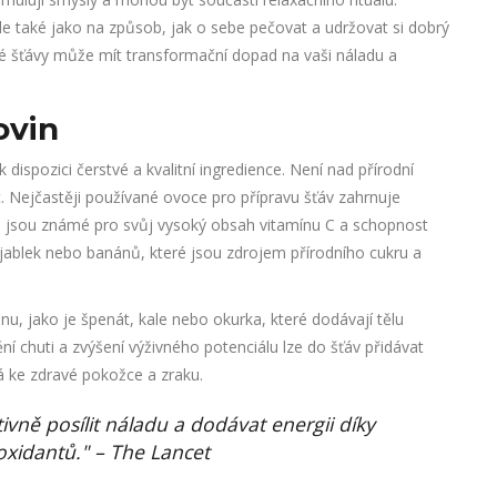
ale také jako na způsob, jak o sebe pečovat a udržovat si dobrý
é šťávy může mít transformační dopad na vaši náladu a
ovin
k dispozici čerstvé a kvalitní ingredience. Není nad přírodní
 Nejčastěji používané ovoce pro přípravu šťáv zahrnuje
eré jsou známé pro svůj vysoký obsah vitamínu C a schopnost
 jablek nebo banánů, které jsou zdrojem přírodního cukru a
u, jako je špenát, kale nebo okurka, které dodávají tělu
ění chuti a zvýšení výživného potenciálu lze do šťáv přidávat
vá ke zdravé pokožce a zraku.
vně posílit náladu a dodávat energii díky
oxidantů." – The Lancet