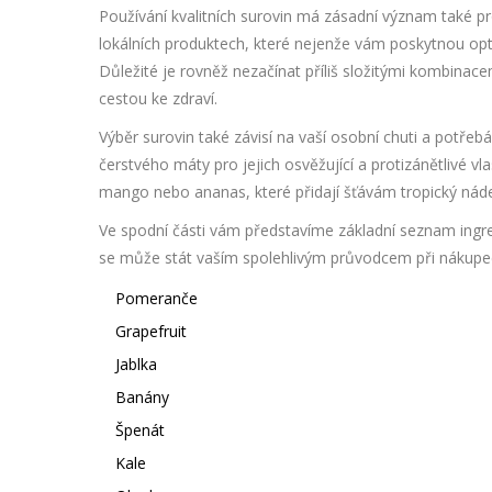
Používání kvalitních surovin má zásadní význam také pr
lokálních produktech, které nejenže vám poskytnou optim
Důležité je rovněž nezačínat příliš složitými kombinace
cestou ke zdraví.
Výběr surovin také závisí na vaší osobní chuti a pot
čerstvého máty pro jejich osvěžující a protizánětlivé vl
mango nebo ananas, které přidají šťávám tropický nád
Ve spodní části vám představíme základní seznam ingr
se může stát vaším spolehlivým průvodcem při nákupe
Pomeranče
Grapefruit
Jablka
Banány
Špenát
Kale