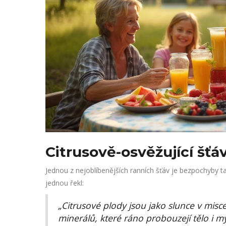
Citrusově-osvěžující šťá
Jednou z nejoblíbenějších ranních šťáv je bezpochyby t
jednou řekl:
„Citrusové plody jsou jako slunce v misce
minerálů, které ráno probouzejí tělo i my