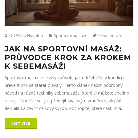
Od Eliška Novotná
Sportovní masáže
0 Komentáře
JAK NA SPORTOVNÍ MASÁŽ:
PRŮVODCE KROK ZA KROKEM
K SEBEMASÁŽI
Sportovní masáž je skvělý způsob, jak udržet tělo v kondici a
preventivně se starat o svaly. Tento článek nabízí podrobný
návod na různé techniky sebemasáže, které si můžete snadno
osvojit. Naučíte se, jak předejít svalovým zraněním, zlepšit
flexibilitu a zvýšit celkový výkon. Pochopíte, které části těla
potřebují největší pozornost a jaký tlak aplikovat. Osvojit si
sebemasáž znamená lepší regeneraci a větší pohodlí ve
ČÍST VÍCE
sportování i v každodenním životě.