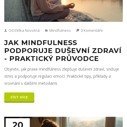
Od Eliška Novotná
Mindfulness
0 Komentáře
JAK MINDFULNESS
PODPORUJE DUŠEVNÍ ZDRAVÍ
- PRAKTICKÝ PRŮVODCE
Objevte, jak praxe mindfulness zlepšuje duševní zdraví, snižuje
stres a podporuje regulaci emocí. Praktické tipy, příklady a
srovnání s dalšími metodami.
ČÍST VÍCE
20