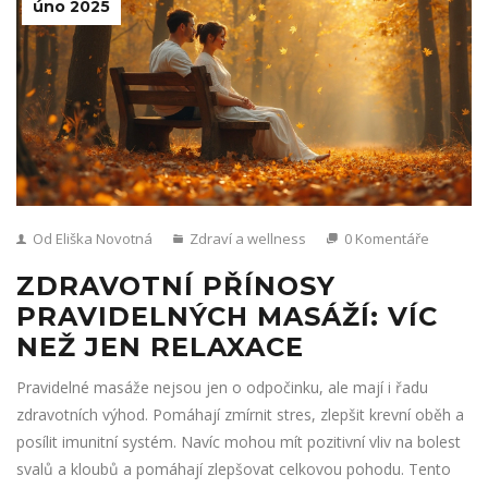
úno 2025
Od Eliška Novotná
Zdraví a wellness
0 Komentáře
ZDRAVOTNÍ PŘÍNOSY
PRAVIDELNÝCH MASÁŽÍ: VÍC
NEŽ JEN RELAXACE
Pravidelné masáže nejsou jen o odpočinku, ale mají i řadu
zdravotních výhod. Pomáhají zmírnit stres, zlepšit krevní oběh a
posílit imunitní systém. Navíc mohou mít pozitivní vliv na bolest
svalů a kloubů a pomáhají zlepšovat celkovou pohodu. Tento