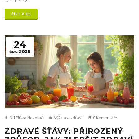
ČÍST VÍCE
24
čec 2025
Od Eliška Novotná
Výživa a zdraví
0 Komentáře
ZDRAVÉ ŠŤÁVY: PŘIROZENÝ