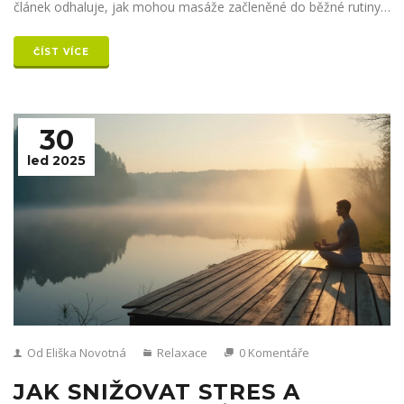
článek odhaluje, jak mohou masáže začleněné do běžné rutiny
přinést různé přínosy pro zdraví.
ČÍST VÍCE
30
led 2025
Od Eliška Novotná
Relaxace
0 Komentáře
JAK SNIŽOVAT STRES A