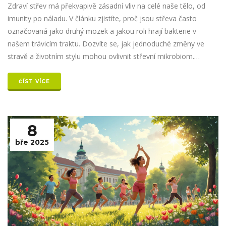
Zdraví střev má překvapivě zásadní vliv na celé naše tělo, od
imunity po náladu. V článku zjistíte, proč jsou střeva často
označovaná jako druhý mozek a jakou roli hrají bakterie v
našem trávicím traktu. Dozvíte se, jak jednoduché změny ve
stravě a životním stylu mohou ovlivnit střevní mikrobiom.
Nabízím také praktické tipy, co zařadit (nebo vyřadit) z jídelníčku.
Všechno je vysvětlené jednoduše a srozumitelně bez složitých
ČÍST VÍCE
teorií.
8
bře 2025