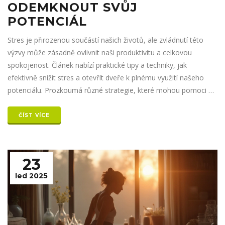
ODEMKNOUT SVŮJ
POTENCIÁL
Stres je přirozenou součástí našich životů, ale zvládnutí této
výzvy může zásadně ovlivnit naši produktivitu a celkovou
spokojenost. Článek nabízí praktické tipy a techniky, jak
efektivně snížit stres a otevřít dveře k plnému využití našeho
potenciálu. Prozkoumá různé strategie, které mohou pomoci při
každodenní relaxaci a zklidnění mysli. Zaměřuje se na snadno
aplikovatelné metody, které jsou šetrné k našemu času i
ČÍST VÍCE
financím.
23
led 2025