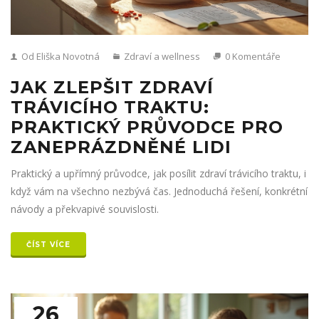
Od Eliška Novotná
Zdraví a wellness
0 Komentáře
JAK ZLEPŠIT ZDRAVÍ
TRÁVICÍHO TRAKTU:
PRAKTICKÝ PRŮVODCE PRO
ZANEPRÁZDNĚNÉ LIDI
Praktický a upřímný průvodce, jak posílit zdraví trávicího traktu, i
když vám na všechno nezbývá čas. Jednoduchá řešení, konkrétní
návody a překvapivé souvislosti.
ČÍST VÍCE
26