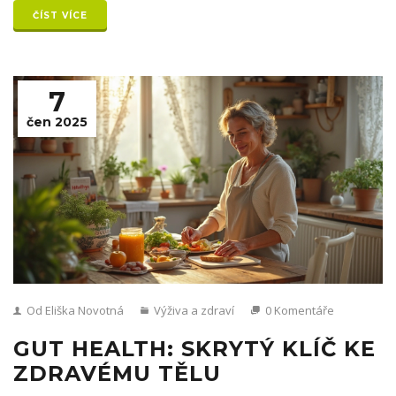
ČÍST VÍCE
7
čen 2025
Od Eliška Novotná
Výživa a zdraví
0 Komentáře
GUT HEALTH: SKRYTÝ KLÍČ KE
ZDRAVÉMU TĚLU