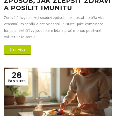
ZPŮSOB, JAK ZLEPŠIT ZDRAVÍ
A POSÍLIT IMUNITU
Zdravé šťávy nabízejí snadný způsob, jak dostat do těla více
vitamínů, minerálů a antioxidantů. Zjistěte, jaké kombinace
fungují, jaké šťávy jsou hitem léta a proč mohou pozitivně
ovlivnit vaše zdraví.
ČÍST VÍCE
28
čen 2025