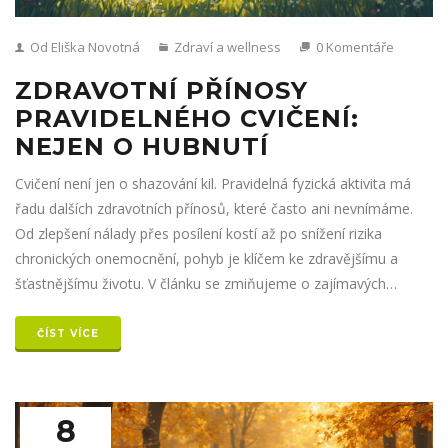
Od Eliška Novotná
Zdraví a wellness
0 Komentáře
ZDRAVOTNÍ PŘÍNOSY
PRAVIDELNÉHO CVIČENÍ:
NEJEN O HUBNUTÍ
Cvičení není jen o shazování kil. Pravidelná fyzická aktivita má
řadu dalších zdravotních přínosů, které často ani nevnímáme.
Od zlepšení nálady přes posílení kostí až po snížení rizika
chronických onemocnění, pohyb je klíčem ke zdravějšímu a
šťastnějšímu životu. V článku se zmiňujeme o zajímavých
faktech a praktických tipech, jak začít a udržet si motivaci.
ČÍST VÍCE
8