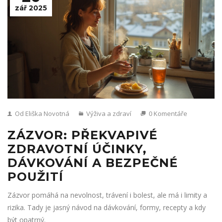
zář 2025
Od Eliška Novotná
Výživa a zdraví
0 Komentáře
ZÁZVOR: PŘEKVAPIVÉ
ZDRAVOTNÍ ÚČINKY,
DÁVKOVÁNÍ A BEZPEČNÉ
POUŽITÍ
Zázvor pomáhá na nevolnost, trávení i bolest, ale má i limity a
rizika. Tady je jasný návod na dávkování, formy, recepty a kdy
být opatrný.