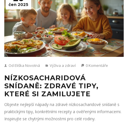
čen 2025
Od Eliška Novotná
Výživa a zdraví
0 Komentáře
NÍZKOSACHARIDOVÁ
SNÍDANĚ: ZDRAVÉ TIPY,
KTERÉ SI ZAMILUJETE
Objevte nejlepší nápady na zdravé nízkosacharidové snídaně s
praktickými tipy, konkrétními recepty a ověřenými informacemi.
Inspirujte se chytrými možnostmi pro celé rodiny.