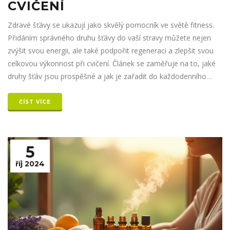
CVIČENÍ
Zdravé šťávy se ukazují jako skvělý pomocník ve světě fitness.
Přidáním správného druhu šťávy do vaší stravy můžete nejen
zvýšit svou energii, ale také podpořit regeneraci a zlepšit svou
celkovou výkonnost při cvičení. Článek se zaměřuje na to, jaké
druhy šťáv jsou prospěšné a jak je zařadit do každodenního
režimu, aby bylo dosaženo optimálních výsledků. Navíc zde
naleznete i několik zajímavostí a tipů, které vás možná překvapí.
ČÍST VÍCE
5
říj 2024