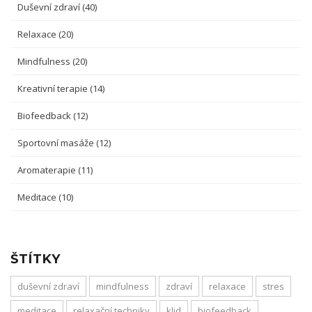
Duševní zdraví
(40)
Relaxace
(20)
Mindfulness
(20)
Kreativní terapie
(14)
Biofeedback
(12)
Sportovní masáže
(12)
Aromaterapie
(11)
Meditace
(10)
ŠTÍTKY
duševní zdraví
mindfulness
zdraví
relaxace
stres
meditace
relaxační techniky
klid
biofeedback