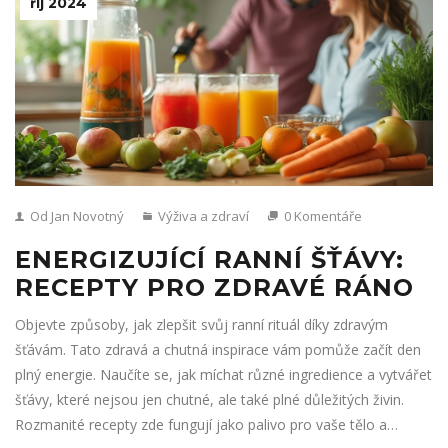
říj 2024
Od Jan Novotný
Výživa a zdraví
0 Komentáře
ENERGIZUJÍCÍ RANNÍ ŠŤÁVY:
RECEPTY PRO ZDRAVÉ RÁNO
Objevte způsoby, jak zlepšit svůj ranní rituál díky zdravým
šťávám. Tato zdravá a chutná inspirace vám pomůže začít den
plný energie. Naučíte se, jak míchat různé ingredience a vytvářet
šťávy, které nejsou jen chutné, ale také plné důležitých živin.
Rozmanité recepty zde fungují jako palivo pro vaše tělo a