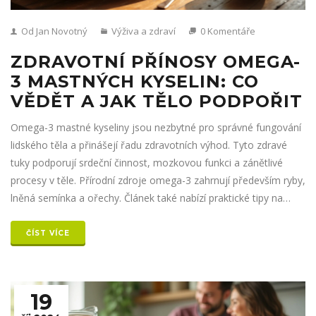
Od Jan Novotný
Výživa a zdraví
0 Komentáře
ZDRAVOTNÍ PŘÍNOSY OMEGA-
3 MASTNÝCH KYSELIN: CO
VĚDĚT A JAK TĚLO PODPOŘIT
Omega-3 mastné kyseliny jsou nezbytné pro správné fungování
lidského těla a přinášejí řadu zdravotních výhod. Tyto zdravé
tuky podporují srdeční činnost, mozkovou funkci a zánětlivé
procesy v těle. Přírodní zdroje omega-3 zahrnují především ryby,
lněná semínka a ořechy. Článek také nabízí praktické tipy na
zvýšení příjmu omega-3 v každodenní stravě.
ČÍST VÍCE
19