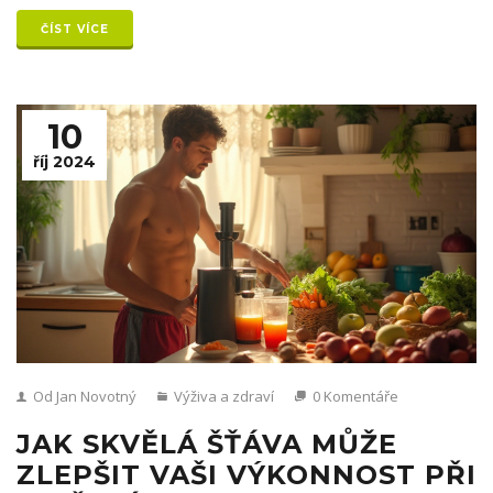
pomáhají zlepšit celkovou pohodu.
ČÍST VÍCE
10
říj 2024
Od Jan Novotný
Výživa a zdraví
0 Komentáře
JAK SKVĚLÁ ŠŤÁVA MŮŽE
ZLEPŠIT VAŠI VÝKONNOST PŘI