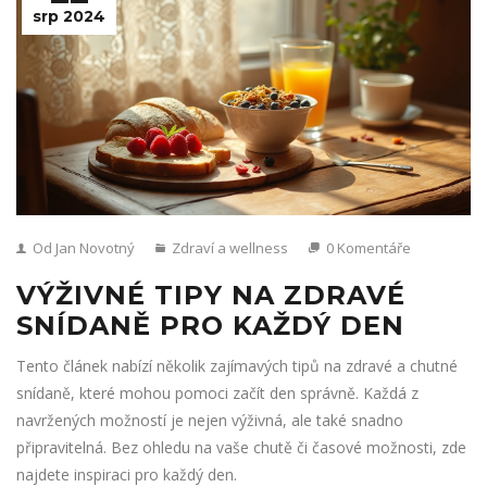
srp 2024
Od Jan Novotný
Zdraví a wellness
0 Komentáře
VÝŽIVNÉ TIPY NA ZDRAVÉ
SNÍDANĚ PRO KAŽDÝ DEN
Tento článek nabízí několik zajímavých tipů na zdravé a chutné
snídaně, které mohou pomoci začít den správně. Každá z
navržených možností je nejen výživná, ale také snadno
připravitelná. Bez ohledu na vaše chutě či časové možnosti, zde
najdete inspiraci pro každý den.