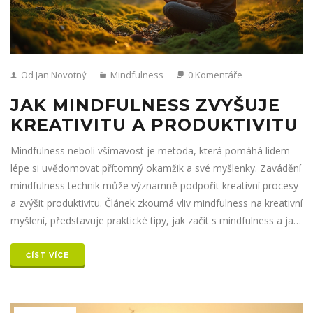
Od Jan Novotný
Mindfulness
0 Komentáře
JAK MINDFULNESS ZVYŠUJE
KREATIVITU A PRODUKTIVITU
Mindfulness neboli všímavost je metoda, která pomáhá lidem
lépe si uvědomovat přítomný okamžik a své myšlenky. Zavádění
mindfulness technik může významně podpořit kreativní procesy
a zvýšit produktivitu. Článek zkoumá vliv mindfulness na kreativní
myšlení, představuje praktické tipy, jak začít s mindfulness a jak
může zlepšit kvalitu života. Je vhodný pro všechny, kteří hledají
nové způsoby, jak rozvinout svůj potenciál.
ČÍST VÍCE