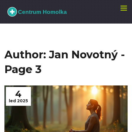
Zobr
navi
Author: Jan Novotný -
Page 3
4
led 2025