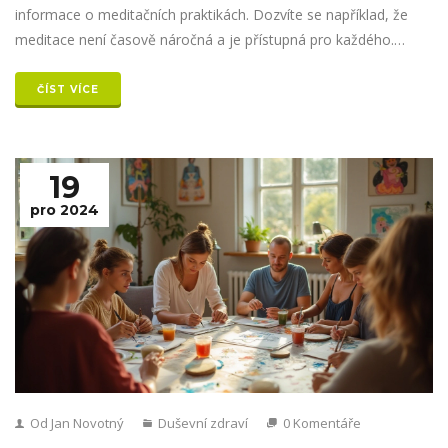
informace o meditačních praktikách. Dozvíte se například, že
meditace není časově náročná a je přístupná pro každého.
Kromě toho poskytujeme praktické tipy na integraci meditace
do každodenního života.
ČÍST VÍCE
19
pro 2024
Od Jan Novotný
Duševní zdraví
0 Komentáře