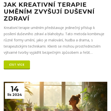
JAK KREATIVNÍ TERAPIE
UMĚNÍM ZVYŠUJÍ DUŠEVNÍ
ZDRAVÍ
Kreativní terapie uměním představuje jedinečný přístup k
posílení duševního zdraví a blahobytu. Tato metoda kombinuje
různé formy umění, jako je malování, hudba a drama, s
terapeutickými technikami. Klienti se mohou prostřednictvím
výtvarné tvorby vyjádřit bezpečným způsobem a řešit
emocionální problémy. Využití kreativity v terapii napomáhá
sebepoznání a rozvoji dovedností pro lepší zvládání stresu.
ČÍST VÍCE
Tento článek zkoumá, jak mohou kreativní terapie obohatit
život každého jednotlivce.
14
lis 2024