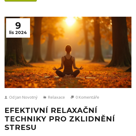
můžete začít používat ihned.
9
lis 2024
Od Jan Novotný
Relaxace
0 Komentáře
EFEKTIVNÍ RELAXAČNÍ
TECHNIKY PRO ZKLIDNĚNÍ
STRESU