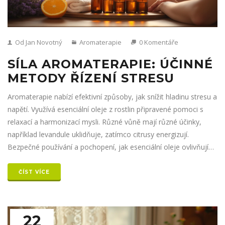
Od Jan Novotný
Aromaterapie
0 Komentáře
SÍLA AROMATERAPIE: ÚČINNÉ
METODY ŘÍZENÍ STRESU
Aromaterapie nabízí efektivní způsoby, jak snížit hladinu stresu a
napětí. Využívá esenciální oleje z rostlin připravené pomoci s
relaxací a harmonizací mysli. Různé vůně mají různé účinky,
například levandule uklidňuje, zatímco citrusy energizují.
Bezpečné používání a pochopení, jak esenciální oleje ovlivňují
emoce, je klíčem k úspěšné aromaterapii.
ČÍST VÍCE
22