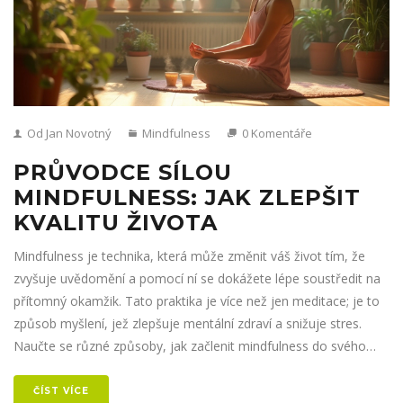
Od Jan Novotný
Mindfulness
0 Komentáře
PRŮVODCE SÍLOU
MINDFULNESS: JAK ZLEPŠIT
KVALITU ŽIVOTA
Mindfulness je technika, která může změnit váš život tím, že
zvyšuje uvědomění a pomocí ní se dokážete lépe soustředit na
přítomný okamžik. Tato praktika je více než jen meditace; je to
způsob myšlení, jež zlepšuje mentální zdraví a snižuje stres.
Naučte se různé způsoby, jak začlenit mindfulness do svého
každodenního života. Prozkoumejte příběhy lidí, kteří díky ní
našli osobní rovnováhu. Objevte jednoduché techniky, které
ČÍST VÍCE