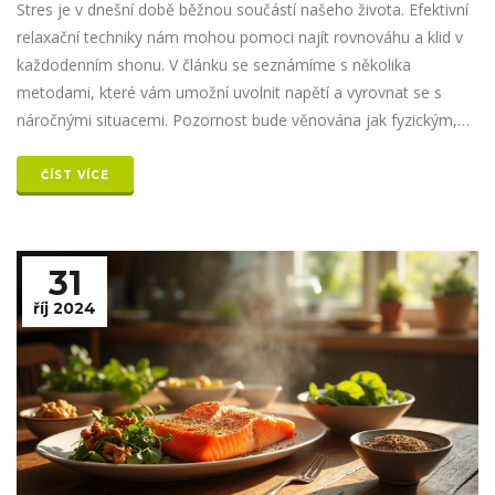
Stres je v dnešní době běžnou součástí našeho života. Efektivní
relaxační techniky nám mohou pomoci najít rovnováhu a klid v
každodenním shonu. V článku se seznámíme s několika
metodami, které vám umožní uvolnit napětí a vyrovnat se s
náročnými situacemi. Pozornost bude věnována jak fyzickým,
tak mentálním cvičením, která mohou pozitivně ovlivnit vaši
pohodu.
ČÍST VÍCE
31
říj 2024