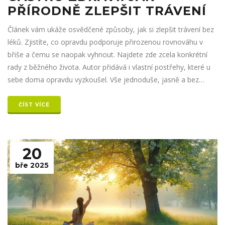
PŘÍRODNĚ ZLEPŠIT TRÁVENÍ
Článek vám ukáže osvědčené způsoby, jak si zlepšit trávení bez
léků. Zjistíte, co opravdu podporuje přirozenou rovnováhu v
břiše a čemu se naopak vyhnout. Najdete zde zcela konkrétní
rady z běžného života. Autor přidává i vlastní postřehy, které u
sebe doma opravdu vyzkoušel. Vše jednoduše, jasně a bez
nesmyslů.
ČÍST VÍCE
20
bře 2025