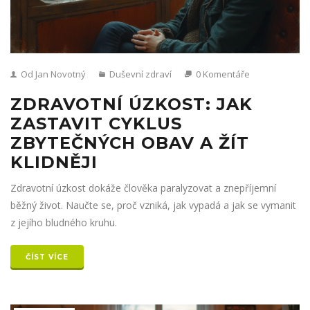
Od Jan Novotný
Duševní zdraví
0 Komentáře
ZDRAVOTNÍ ÚZKOST: JAK
ZASTAVIT CYKLUS
ZBYTEČNÝCH OBAV A ŽÍT
KLIDNĚJI
Zdravotní úzkost dokáže člověka paralyzovat a znepříjemní
běžný život. Naučte se, proč vzniká, jak vypadá a jak se vymanit
z jejího bludného kruhu.
ČÍST VÍCE