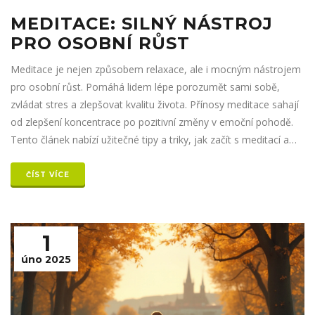
MEDITACE: SILNÝ NÁSTROJ
PRO OSOBNÍ RŮST
Meditace je nejen způsobem relaxace, ale i mocným nástrojem
pro osobní růst. Pomáhá lidem lépe porozumět sami sobě,
zvládat stres a zlepšovat kvalitu života. Přínosy meditace sahají
od zlepšení koncentrace po pozitivní změny v emoční pohodě.
Tento článek nabízí užitečné tipy a triky, jak začít s meditací a
udělat z ní součást každodenního života.
ČÍST VÍCE
1
úno 2025