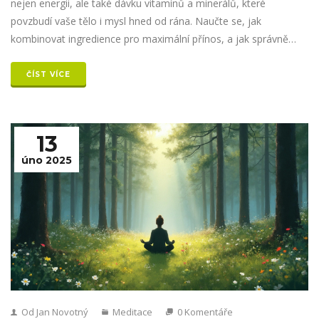
nejen energii, ale také dávku vitamínů a minerálů, které
povzbudí vaše tělo i mysl hned od rána. Naučte se, jak
kombinovat ingredience pro maximální přínos, a jak správně
připravit šťávu.
ČÍST VÍCE
13
úno 2025
Od Jan Novotný
Meditace
0 Komentáře