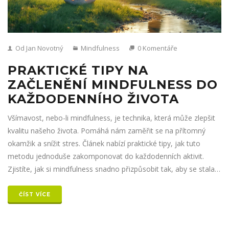
Od Jan Novotný
Mindfulness
0 Komentáře
PRAKTICKÉ TIPY NA
ZAČLENĚNÍ MINDFULNESS DO
KAŽDODENNÍHO ŽIVOTA
Všímavost, nebo-li mindfulness, je technika, která může zlepšit
kvalitu našeho života. Pomáhá nám zaměřit se na přítomný
okamžik a snížit stres. Článek nabízí praktické tipy, jak tuto
metodu jednoduše zakomponovat do každodenních aktivit.
Zjistíte, jak si mindfulness snadno přizpůsobit tak, aby se stala
součástí vaší dnešní rutiny.
ČÍST VÍCE