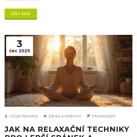
ČÍST VÍCE
3
čec 2025
Od Jan Novotný
Zdraví a wellness
0 Komentáře
JAK NA RELAXAČNÍ TECHNIKY