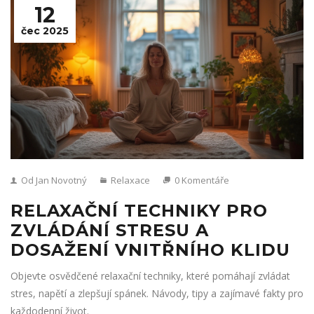
12
čec 2025
Od Jan Novotný
Relaxace
0 Komentáře
RELAXAČNÍ TECHNIKY PRO
ZVLÁDÁNÍ STRESU A
DOSAŽENÍ VNITŘNÍHO KLIDU
Objevte osvědčené relaxační techniky, které pomáhají zvládat
stres, napětí a zlepšují spánek. Návody, tipy a zajímavé fakty pro
každodenní život.