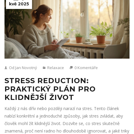
kvě 2025
Od Jan Novotný
Relaxace
0 Komentáře
STRESS REDUCTION:
PRAKTICKÝ PLÁN PRO
KLIDNĚJŠÍ ŽIVOT
Každý z nás dřív nebo později narazí na stres. Tento článek
nabízí konkrétní a jednoduché způsoby, jak stres zvládat, aby
člověk mohl žít klidnější život. Dozvíte se, co stres skutečně
znamená, proč není radno ho dlouhodobě ignorovat, a jaké triky