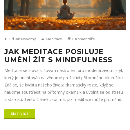
Od Jan Novotný
Meditace
0 Komentáře
JAK MEDITACE POSILUJE
UMĚNÍ ŽÍT S MINDFULNESS
Meditace se stává klíčovým nástrojem pro moderní životní styl,
který je orientován na vědomé prožívání přítomného okamžiku.
Zdá se, že kvalita našeho života dramaticky roste, když se
naučíme soustředit na přítomný okamžik a uvolnit se od stresu
a starostí. Tento článek zkoumá, jak meditace může proměnit
naše vnitřní světy a poskytnout nám hlubší porozumění pro
každodenní život. Odhalíme její výhody a nabídneme praktické
ČÍST VÍCE
tipy pro začátečníky i pokročilé. Vstupte s námi do světa
mindfulness a objevte jeho skrytou sílu.