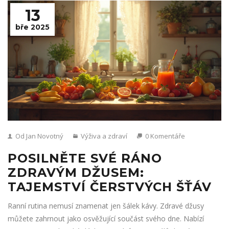
13
bře 2025
Od Jan Novotný
Výživa a zdraví
0 Komentáře
POSILNĚTE SVÉ RÁNO
ZDRAVÝM DŽUSEM:
TAJEMSTVÍ ČERSTVÝCH ŠŤÁV
Ranní rutina nemusí znamenat jen šálek kávy. Zdravé džusy
můžete zahrnout jako osvěžující součást svého dne. Nabízí