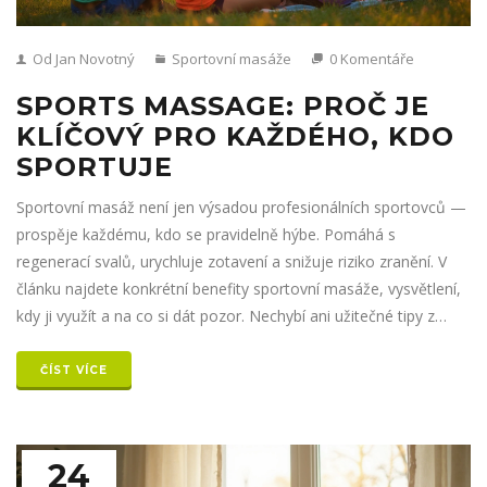
Od Jan Novotný
Sportovní masáže
0 Komentáře
SPORTS MASSAGE: PROČ JE
KLÍČOVÝ PRO KAŽDÉHO, KDO
SPORTUJE
Sportovní masáž není jen výsadou profesionálních sportovců —
prospěje každému, kdo se pravidelně hýbe. Pomáhá s
regenerací svalů, urychluje zotavení a snižuje riziko zranění. V
článku najdete konkrétní benefity sportovní masáže, vysvětlení,
kdy ji využít a na co si dát pozor. Nechybí ani užitečné tipy z
praxe. Čtěte dál, pokud chcete posunout péči o svoje tělo na
novou úroveň.
ČÍST VÍCE
24