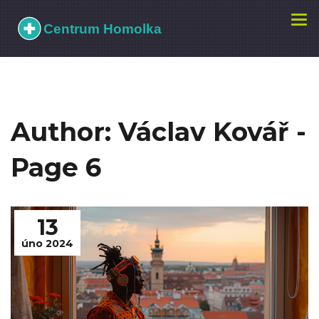
Zobr
navi
Author: Václav Kovář -
Page 6
13
úno 2024