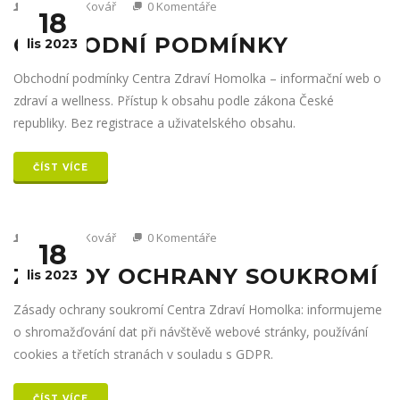
Od Václav Kovář
0 Komentáře
18
OBCHODNÍ PODMÍNKY
lis 2023
Obchodní podmínky Centra Zdraví Homolka – informační web o
zdraví a wellness. Přístup k obsahu podle zákona České
republiky. Bez registrace a uživatelského obsahu.
ČÍST VÍCE
Od Václav Kovář
0 Komentáře
18
ZÁSADY OCHRANY SOUKROMÍ
lis 2023
Zásady ochrany soukromí Centra Zdraví Homolka: informujeme
o shromažďování dat při návštěvě webové stránky, používání
cookies a třetích stranách v souladu s GDPR.
ČÍST VÍCE