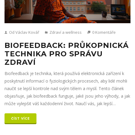
Od Václav Kovář
Zdraví a wellness
0 Komentáře
BIOFEEDBACK: PRŮKOPNICKÁ
TECHNIKA PRO SPRÁVU
ZDRAVÍ
Biofeedback je technika, která používá elektronická zařízení k
poskytnutí informací o fyziologických procesech, aby lidé mohli
naučit se lepší kontrole nad svým tělem a myslí. Tento článek
objasňuje, jak biofeedback funguje, jaké jsou jeho výhody, a jak
může vylepšit váš každodenní život. Naučí vás, jak lepší
pochopení a kontrola vašich fyziologických funkcí může vést k
lepšímu zdraví a sníženiu stresu.
ČÍST VÍCE