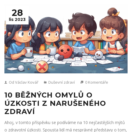
28
lis 2023
Od Václav Kovář
Duševní zdraví
0 Komentáře
10 BĚŽNÝCH OMYLŮ O
ÚZKOSTI Z NARUŠENÉHO
ZDRAVÍ
Ahoj, v tomto příspěvku se podíváme na 10 nejčastějších mýtů
o zdravotní úzkosti. Spousta lidí má nesprávné představy o tom,