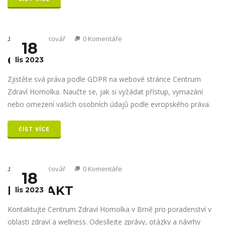
Od Václav Kovář
0 Komentáře
18
GDPR
lis 2023
Zjistěte svá práva podle GDPR na webové stránce Centrum
Zdraví Homolka. Naučte se, jak si vyžádat přístup, vymazání
nebo omezení vašich osobních údajů podle evropského práva.
ČÍST VÍCE
Od Václav Kovář
0 Komentáře
18
KONTAKT
lis 2023
Kontaktujte Centrum Zdraví Homolka v Brně pro poradenství v
oblasti zdraví a wellness. Odesílejte zprávy, otázky a návrhy