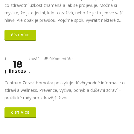
co zdravotní úzkost znamená a jak se projevuje. Možná si
myslíte, že jste jediní, kdo to zažívá, nebo že je to jen ve vaší
hlavě. Ale opak je pravdou. Pojďme spolu vyvrátit některé z
těchto běžných názorů a předsudků. Ulevíme si tak od
zbytečného stresu a zefektivníme péči o vlastní psychické zdraví.
ČÍST VÍCE
Od Václav Kovář
0 Komentáře
18
O NÁS
lis 2023
Centrum Zdraví Homolka poskytuje důvěryhodné informace o
zdraví a wellness. Prevence, výživa, pohyb a duševní zdraví –
praktické rady pro zdravější život.
ČÍST VÍCE