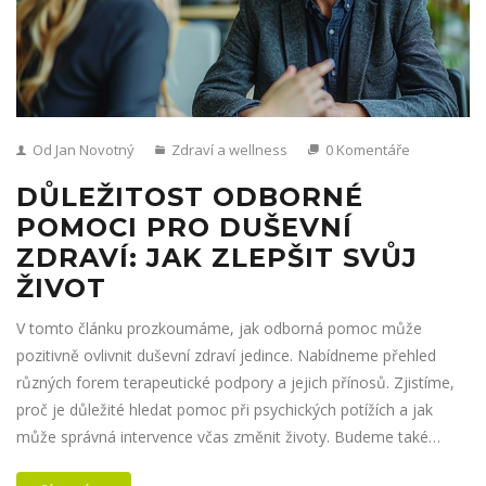
Od Jan Novotný
Zdraví a wellness
0 Komentáře
DŮLEŽITOST ODBORNÉ
POMOCI PRO DUŠEVNÍ
ZDRAVÍ: JAK ZLEPŠIT SVŮJ
ŽIVOT
V tomto článku prozkoumáme, jak odborná pomoc může
pozitivně ovlivnit duševní zdraví jedince. Nabídneme přehled
různých forem terapeutické podpory a jejich přínosů. Zjistíme,
proč je důležité hledat pomoc při psychických potížích a jak
může správná intervence včas změnit životy. Budeme také
zkoumat, jak odborná pomoc přispívá k celkovému zdraví a