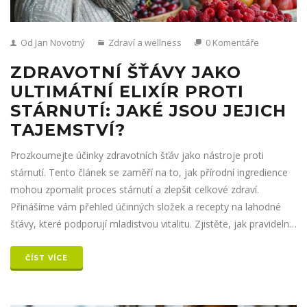
Od Jan Novotný
Zdraví a wellness
0 Komentáře
ZDRAVOTNÍ ŠŤÁVY JAKO
ULTIMÁTNÍ ELIXÍR PROTI
STÁRNUTÍ: JAKÉ JSOU JEJICH
TAJEMSTVÍ?
Prozkoumejte účinky zdravotních šťáv jako nástroje proti
stárnutí. Tento článek se zaměří na to, jak přírodní ingredience
mohou zpomalit proces stárnutí a zlepšit celkové zdraví.
Přinášíme vám přehled účinných složek a recepty na lahodné
šťávy, které podporují mladistvou vitalitu. Zjistěte, jak pravidelná
konzumace těchto šťáv může ovlivnit vaši kůži, energii a
celkovou obranyschopnost těla. Nabízíme také tipy, jak začlenit
ČÍST VÍCE
tyto nápoje do vašeho každodenního jídelníčku.