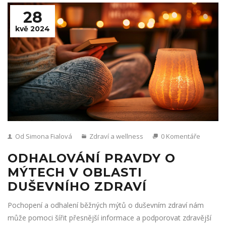
28
kvě 2024
Od Simona Fialová
Zdraví a wellness
0 Komentáře
ODHALOVÁNÍ PRAVDY O
MÝTECH V OBLASTI
DUŠEVNÍHO ZDRAVÍ
Pochopení a odhalení běžných mýtů o duševním zdraví nám
může pomoci šířit přesnější informace a podporovat zdravější