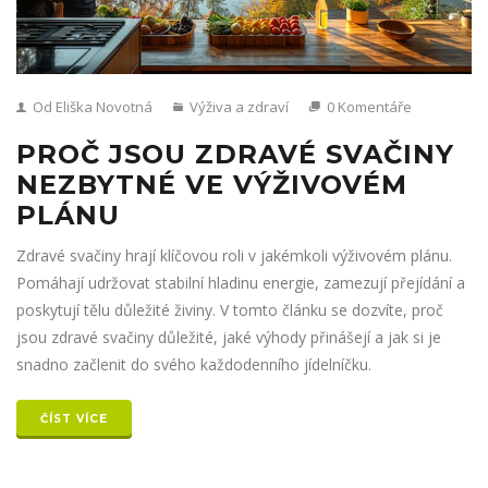
Od Eliška Novotná
Výživa a zdraví
0 Komentáře
PROČ JSOU ZDRAVÉ SVAČINY
NEZBYTNÉ VE VÝŽIVOVÉM
PLÁNU
Zdravé svačiny hrají klíčovou roli v jakémkoli výživovém plánu.
Pomáhají udržovat stabilní hladinu energie, zamezují přejídání a
poskytují tělu důležité živiny. V tomto článku se dozvíte, proč
jsou zdravé svačiny důležité, jaké výhody přinášejí a jak si je
snadno začlenit do svého každodenního jídelníčku.
ČÍST VÍCE