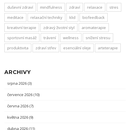
duševní zdraví
mindfulness
zdraví
relaxace
stres
meditace
relaxační techniky
klid
biofeedback
kreativní terapie
zdravý životní styl
aromaterapie
sportovní masáž
trávení
wellness
snížení stresu
produktivita
zdraví střev
esenciální oleje
arteterapie
ARCHIVY
srpna 2026
(3)
července 2026
(10)
června 2026
(7)
května 2026
(9)
dubna 2026
(11)