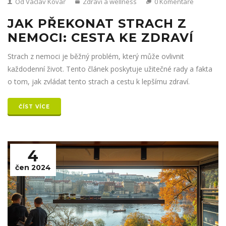
Od Václav Kovář
Zdraví a wellness
0 Komentáře
JAK PŘEKONAT STRACH Z
NEMOCI: CESTA KE ZDRAVÍ
Strach z nemoci je běžný problém, který může ovlivnit
každodenní život. Tento článek poskytuje užitečné rady a fakta
o tom, jak zvládat tento strach a cestu k lepšímu zdraví.
ČÍST VÍCE
4
čen 2024