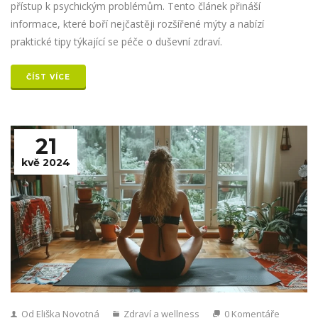
přístup k psychickým problémům. Tento článek přináší
informace, které boří nejčastěji rozšířené mýty a nabízí
praktické tipy týkající se péče o duševní zdraví.
ČÍST VÍCE
21
kvě 2024
Od Eliška Novotná
Zdraví a wellness
0 Komentáře