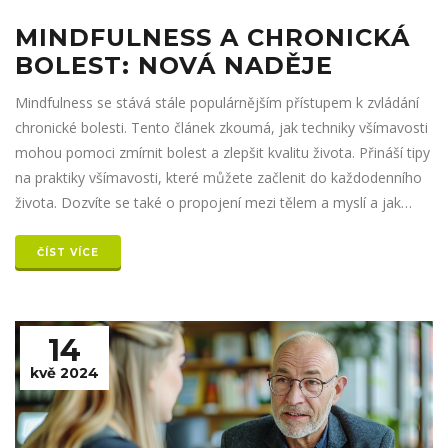
MINDFULNESS A CHRONICKÁ
BOLEST: NOVÁ NADĚJE
Mindfulness se stává stále populárnějším přístupem k zvládání
chronické bolesti. Tento článek zkoumá, jak techniky všímavosti
mohou pomoci zmírnit bolest a zlepšit kvalitu života. Přináší tipy
na praktiky všímavosti, které můžete začlenit do každodenního
života. Dozvíte se také o propojení mezi tělem a myslí a jak
mindfulness podporuje toto spojení. Článek nabízí nové pohledy
a praktické rady pro všechny, kdo trpí chronickými bolestmi.
ČÍST VÍCE
14
kvě 2024