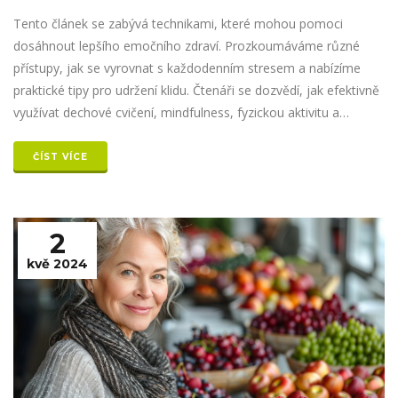
Tento článek se zabývá technikami, které mohou pomoci
dosáhnout lepšího emočního zdraví. Prozkoumáváme různé
přístupy, jak se vyrovnat s každodenním stresem a nabízíme
praktické tipy pro udržení klidu. Čtenáři se dozvědí, jak efektivně
využívat dechové cvičení, mindfulness, fyzickou aktivitu a
správný režim spánku k dosažení vnitřního míru.
ČÍST VÍCE
2
kvě 2024