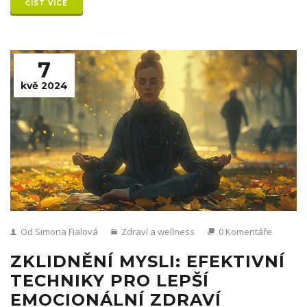
pohodě.
ČÍST VÍCE
7
kvě 2024
Od Simona Fialová
Zdraví a wellness
0 Komentáře
ZKLIDNĚNÍ MYSLI: EFEKTIVNÍ
TECHNIKY PRO LEPŠÍ
EMOCIONÁLNÍ ZDRAVÍ