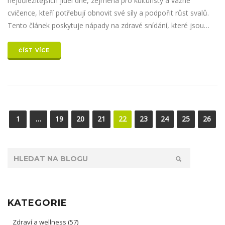
nejdůležitějších jídel dne, zejména pro kulturisty a vážné
cvičence, kteří potřebují obnovit své síly a podpořit růst svalů.
Tento článek poskytuje nápady na zdravé snídání, které jsou
bohaté na bílkoviny, dobře vyvážené a zaměřené na potřeby
těch, kteří pravidelně posilují.
ČÍST VÍCE
1
…
19
20
21
22
23
24
25
26
KATEGORIE
Zdraví a wellness
(57)