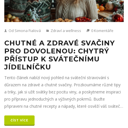
Od Simona Fialová
Zdraví a wellness
0 Komentáře
CHUTNÉ A ZDRAVÉ SVAČINY
PRO DOVOLENOU: CHYTRÝ
PŘÍSTUP K SVÁTEČNÍMU
JÍDELNÍČKU
Tento článek nabízí nový pohled na sváteční stravování s
důrazem na zdravé a chutné svačiny. Prozkoumáme různé tipy
a triky, jak si užít svátky bez pocitu viny, a poskytneme inspiraci
pro přípravu jednoduchých a výživných pokrmů. Buďte
připraveni na chutné recepty a nápady, které osvěží váš sváteční
jídelníček.
ČÍST VÍCE