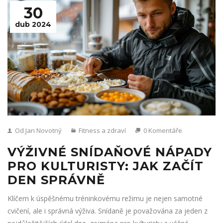
30
dub 2024
Od Jan Novotný
Fitness a zdraví
0 Komentáře
VÝŽIVNÉ SNÍDAŇOVÉ NÁPADY
PRO KULTURISTY: JAK ZAČÍT
DEN SPRÁVNĚ
Klíčem k úspěšnému tréninkovému režimu je nejen samotné
cvičení, ale i správná výživa. Snídaně je považována za jeden z