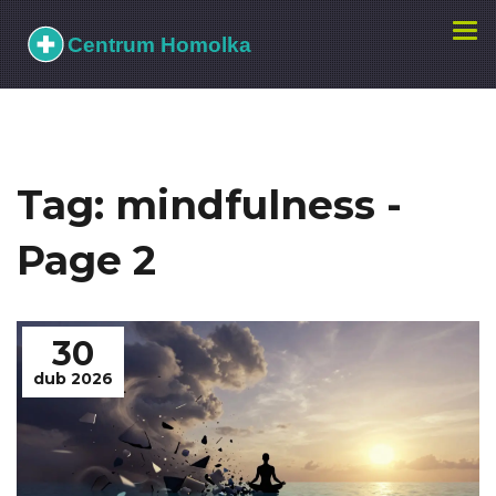
Zobr
navi
Tag: mindfulness -
Page 2
30
dub 2026