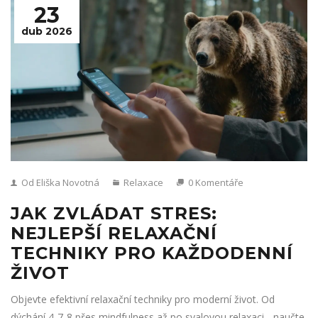
23
dub 2026
Od Eliška Novotná
Relaxace
0 Komentáře
JAK ZVLÁDAT STRES:
NEJLEPŠÍ RELAXAČNÍ
TECHNIKY PRO KAŽDODENNÍ
ŽIVOT
Objevte efektivní relaxační techniky pro moderní život. Od
dýchání 4-7-8 přes mindfulness až po svalovou relaxaci - naučte