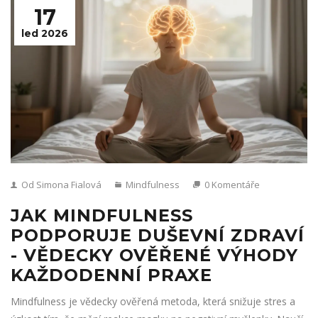
17
led 2026
Od Simona Fialová
Mindfulness
0 Komentáře
JAK MINDFULNESS
PODPORUJE DUŠEVNÍ ZDRAVÍ
- VĚDECKY OVĚŘENÉ VÝHODY
KAŽDODENNÍ PRAXE
Mindfulness je vědecky ověřená metoda, která snižuje stres a