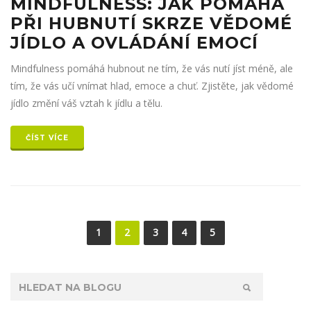
MINDFULNESS: JAK POMÁHÁ
PŘI HUBNUTÍ SKRZE VĚDOMÉ
JÍDLO A OVLÁDÁNÍ EMOCÍ
Mindfulness pomáhá hubnout ne tím, že vás nutí jíst méně, ale
tím, že vás učí vnímat hlad, emoce a chuť. Zjistěte, jak vědomé
jídlo změní váš vztah k jídlu a tělu.
ČÍST VÍCE
1
2
3
4
5