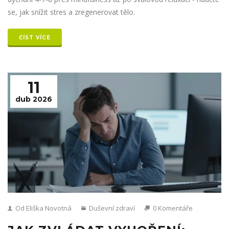
se, jak snížit stres a zregenerovat tělo.
ČÍST VÍCE
11
dub 2026
Od Eliška Novotná
Duševní zdraví
0 Komentáře