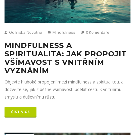
Od Eliška Novotná
Mindfulness
0 Komentáře
MINDFULNESS A
SPIRITUALITA: JAK PROPOJIT
VŠÍMAVOST S VNITŘNÍM
VYZNÁNÍM
Objevte hluboké propojení mezi mindfulness a spiritualitou. a
dozvějte se, jak z běžné všímavosti udělat cestu k vnitřnímu
smyslu a duševnímu růstu.
ČÍST VÍCE