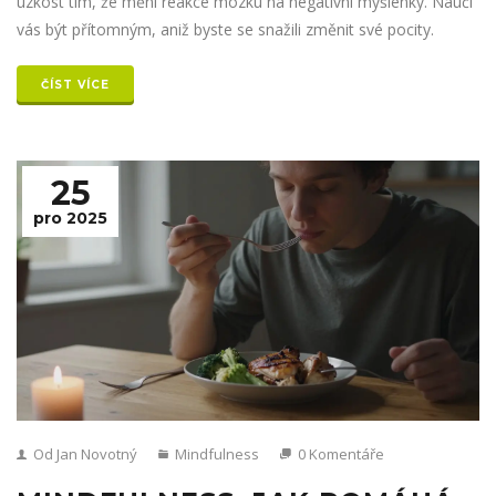
úzkost tím, že mění reakce mozku na negativní myšlenky. Naučí
vás být přítomným, aniž byste se snažili změnit své pocity.
ČÍST VÍCE
25
pro 2025
Od Jan Novotný
Mindfulness
0 Komentáře