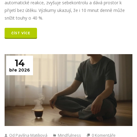
automatické reakce, zvyšuje sebekontrolu a dává prostor k
přijetí bez útěku. Výzkumy ukazují, že i 10 minut denně může
snížit touhy o 40 %.
ČÍST VÍCE
14
bře 2026
Od Pavlína Matějová
Mindfulness
0 Komentáře