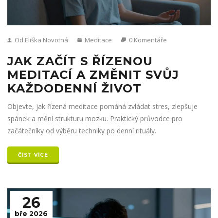
Od Eliška Novotná
Meditace
0 Komentáře
JAK ZAČÍT S ŘÍZENOU
MEDITACÍ A ZMĚNIT SVŮJ
KAŽDODENNÍ ŽIVOT
Objevte, jak řízená meditace pomáhá zvládat stres, zlepšuje
spánek a mění strukturu mozku. Praktický průvodce pro
začátečníky od výběru techniky po denní rituály.
ČÍST VÍCE
26
bře 2026