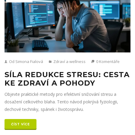
Od Simona Fialová
Zdraví a wellness
0 Komentáře
SÍLA REDUKCE STRESU: CESTA
KE ZDRAVÍ A POHODY
Objevte praktické metody pro efektivní snižování stresu a
dosažení celkového blaha. Tento návod pokrývá fyziologii,
dechové techniky, spánek i životosprávu.
ČÍST VÍCE