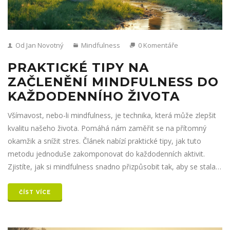
Od Jan Novotný
Mindfulness
0 Komentáře
PRAKTICKÉ TIPY NA
ZAČLENĚNÍ MINDFULNESS DO
KAŽDODENNÍHO ŽIVOTA
Všímavost, nebo-li mindfulness, je technika, která může zlepšit
kvalitu našeho života. Pomáhá nám zaměřit se na přítomný
okamžik a snížit stres. Článek nabízí praktické tipy, jak tuto
metodu jednoduše zakomponovat do každodenních aktivit.
Zjistíte, jak si mindfulness snadno přizpůsobit tak, aby se stala
součástí vaší dnešní rutiny.
ČÍST VÍCE