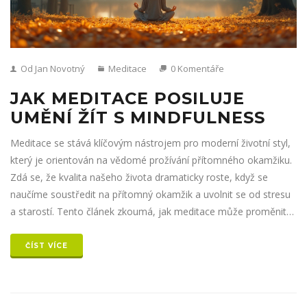
Od Jan Novotný
Meditace
0 Komentáře
JAK MEDITACE POSILUJE
UMĚNÍ ŽÍT S MINDFULNESS
Meditace se stává klíčovým nástrojem pro moderní životní styl,
který je orientován na vědomé prožívání přítomného okamžiku.
Zdá se, že kvalita našeho života dramaticky roste, když se
naučíme soustředit na přítomný okamžik a uvolnit se od stresu
a starostí. Tento článek zkoumá, jak meditace může proměnit
naše vnitřní světy a poskytnout nám hlubší porozumění pro
každodenní život. Odhalíme její výhody a nabídneme praktické
ČÍST VÍCE
tipy pro začátečníky i pokročilé. Vstupte s námi do světa
mindfulness a objevte jeho skrytou sílu.