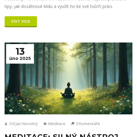
tipy, jak dosáhnout klidu a využít ho ke své tvůrčí práci.
ČÍST VÍCE
13
úno 2025
Od Jan Novotný
Meditace
0 Komentáře
MEDITACE: SILNÝ NÁSTROJ