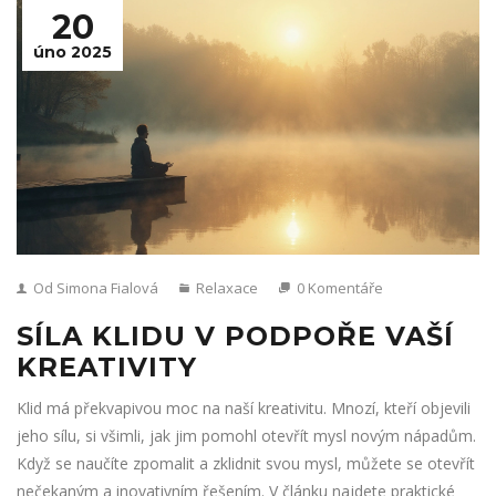
20
úno 2025
Od Simona Fialová
Relaxace
0 Komentáře
SÍLA KLIDU V PODPOŘE VAŠÍ
KREATIVITY
Klid má překvapivou moc na naší kreativitu. Mnozí, kteří objevili
jeho sílu, si všimli, jak jim pomohl otevřít mysl novým nápadům.
Když se naučíte zpomalit a zklidnit svou mysl, můžete se otevřít
nečekaným a inovativním řešením. V článku najdete praktické