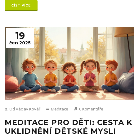
ČÍST VÍCE
19
čen 2025
Od Václav Kovář
Meditace
0 Komentáře
MEDITACE PRO DĚTI: CESTA K
UKLIDNĚNÍ DĚTSKÉ MYSLI