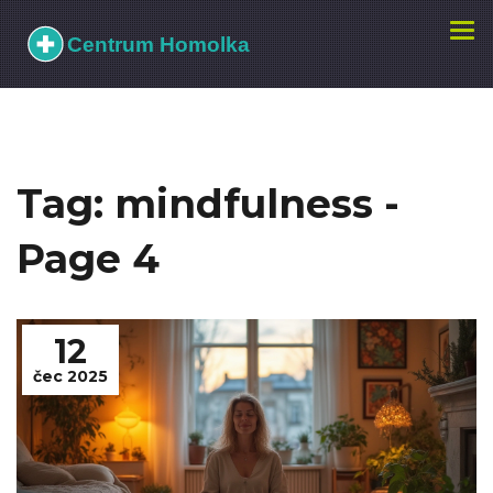
Zobr
navi
Tag: mindfulness -
Page 4
12
čec 2025