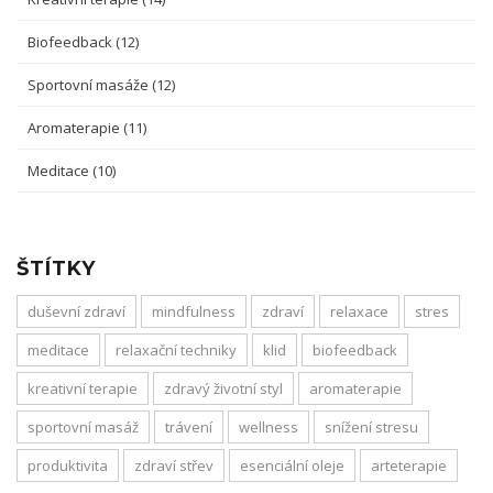
Biofeedback
(12)
Sportovní masáže
(12)
Aromaterapie
(11)
Meditace
(10)
ŠTÍTKY
duševní zdraví
mindfulness
zdraví
relaxace
stres
meditace
relaxační techniky
klid
biofeedback
kreativní terapie
zdravý životní styl
aromaterapie
sportovní masáž
trávení
wellness
snížení stresu
produktivita
zdraví střev
esenciální oleje
arteterapie