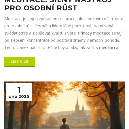
PRO OSOBNÍ RŮST
Meditace je nejen způsobem relaxace, ale i mocným nástrojem
pro osobní růst. Pomáhá lidem lépe porozumět sami sobě,
zvládat stres a zlepšovat kvalitu života. Přínosy meditace sahají
od zlepšení koncentrace po pozitivní změny v emoční pohodě.
Tento článek nabízí užitečné tipy a triky, jak začít s meditací a
udělat z ní součást každodenního života.
ČÍST VÍCE
1
úno 2025