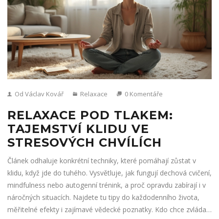
Od Václav Kovář
Relaxace
0 Komentáře
RELAXACE POD TLAKEM:
TAJEMSTVÍ KLIDU VE
STRESOVÝCH CHVÍLÍCH
Článek odhaluje konkrétní techniky, které pomáhají zůstat v
klidu, když jde do tuhého. Vysvětluje, jak fungují dechová cvičení,
mindfulness nebo autogenní trénink, a proč opravdu zabírají i v
náročných situacích. Najdete tu tipy do každodenního života,
měřitelné efekty i zajímavé vědecké poznatky. Kdo chce zvládat