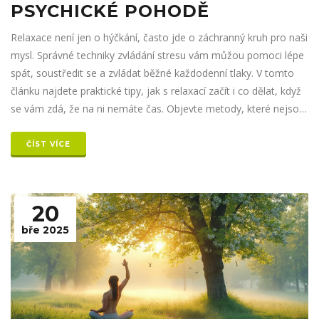
PSYCHICKÉ POHODĚ
Relaxace není jen o hýčkání, často jde o záchranný kruh pro naši
mysl. Správné techniky zvládání stresu vám můžou pomoci lépe
spát, soustředit se a zvládat běžné každodenní tlaky. V tomto
článku najdete praktické tipy, jak s relaxací začít i co dělat, když
se vám zdá, že na ni nemáte čas. Objevte metody, které nejsou
jen pro jogíny a terapeuty, ale jednoduše pro každého z nás.
Naučte se, proč i krátká pauza může změnit celý váš den.
ČÍST VÍCE
20
bře 2025