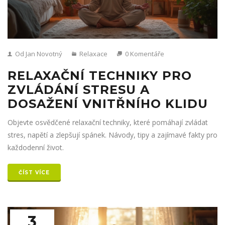
Od Jan Novotný
Relaxace
0 Komentáře
RELAXAČNÍ TECHNIKY PRO
ZVLÁDÁNÍ STRESU A
DOSAŽENÍ VNITŘNÍHO KLIDU
Objevte osvědčené relaxační techniky, které pomáhají zvládat
stres, napětí a zlepšují spánek. Návody, tipy a zajímavé fakty pro
každodenní život.
ČÍST VÍCE
3