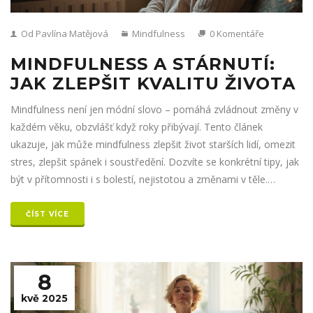
Od Pavlína Matějová
Mindfulness
0 Komentáře
MINDFULNESS A STÁRNUTÍ:
JAK ZLEPŠIT KVALITU ŽIVOTA
Mindfulness není jen módní slovo – pomáhá zvládnout změny v
každém věku, obzvlášť když roky přibývají. Tento článek
ukazuje, jak může mindfulness zlepšit život starších lidí, omezit
stres, zlepšit spánek i soustředění. Dozvíte se konkrétní tipy, jak
být v přítomnosti i s bolestí, nejistotou a změnami v těle.
Opravdu jednoduché techniky zvládne každý, a to nejen doma,
ale i během dne. Všechno je praktické, ověřené a bez složitých
ČÍST VÍCE
cvičení.
8
kvě 2025