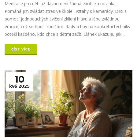
Meditace pro děti už dávno není žádná exotická novinka.
Pomáhá jim zvládat stres ve škole i vztahy s kamarády. Děti si
pomocí jednoduchých cvičení zklidní hlavu a lépe zvládnou
emoce, což se hodí i rodičům. Rady a tipy na konkrétní techniky
potěší každého, kdo chce s dětmi začít. Článek ukazuje, jak
meditaci chytře zapojit do běžného dne.
ČÍST VÍCE
10
kvě 2025