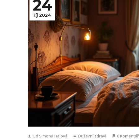
24
říj 2024
Od Simona Fialová
Duševní zdraví
0 Komentář