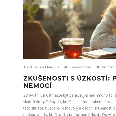
Od Pavlína Matějová
Duševní zdraví
0 Koment
ZKUŠENOSTI S ÚZKOSTÍ: P
NEMOCÍ
Zdravotní úzkost může být paralyzující, ale mnoho lidí s 
skutečnými příběhy lidí, kteří se s tímto druhem úzkosti 
této situace. Uvedené rozhovory a osobní zkušenosti 
podporovat ty, kteří trpí touto formou úzkosti. Dozvíte