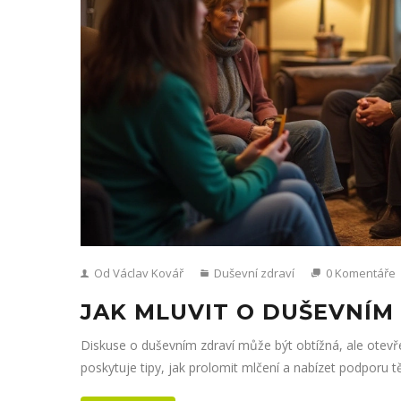
Od Václav Kovář
Duševní zdraví
0 Komentáře
JAK MLUVIT O DUŠEVNÍM
Diskuse o duševním zdraví může být obtížná, ale otevř
poskytuje tipy, jak prolomit mlčení a nabízet podporu t