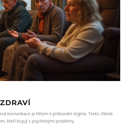
 ZDRAVÍ
ená komunikace je klíčem k překonání stigma. Tento článek
ěm, kteří bojují s psychickými problémy.