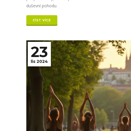
duševní pohodu.
ČÍST VÍCE
23
lis 2024