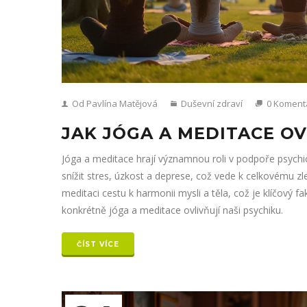
Od Pavlína Matějová
Duševní zdraví
0 Koment
JAK JÓGA A MEDITACE OV
Jóga a meditace hrají významnou roli v podpoře psych
snížit stres, úzkost a deprese, což vede k celkovému zle
meditaci cestu k harmonii mysli a těla, což je klíčový 
konkrétně jóga a meditace ovlivňují naši psychiku.
ČÍST VÍCE