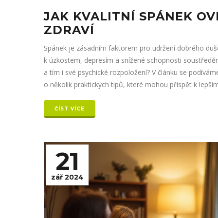
JAK KVALITNÍ SPÁNEK OV
ZDRAVÍ
Spánek je zásadním faktorem pro udržení dobrého duše
k úzkostem, depresím a snížené schopnosti soustředěn
a tím i své psychické rozpoložení? V článku se podívá
o několik praktických tipů, které mohou přispět k lepš
ČÍST VÍCE
21
zář 2024