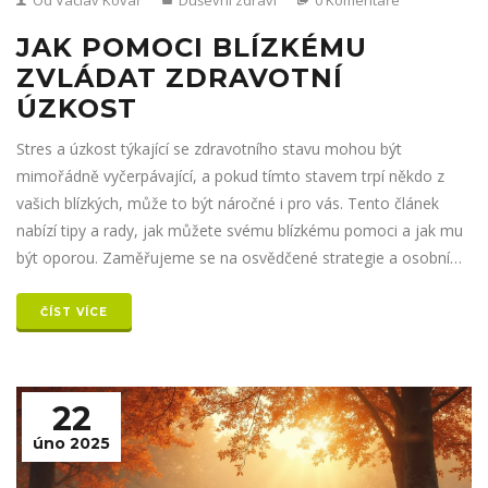
JAK POMOCI BLÍZKÉMU
ZVLÁDAT ZDRAVOTNÍ
ÚZKOST
Stres a úzkost týkající se zdravotního stavu mohou být
mimořádně vyčerpávající, a pokud tímto stavem trpí někdo z
vašich blízkých, může to být náročné i pro vás. Tento článek
nabízí tipy a rady, jak můžete svému blízkému pomoci a jak mu
být oporou. Zaměřujeme se na osvědčené strategie a osobní
přístup ke zvládání těchto obav. Naučíte se, jak poznat příznaky
a kdy je vhodné vyhledat odbornou pomoc. Rozptýlení mýtů a
ČÍST VÍCE
jasné kroky od nás, abyste společně zvládli tuto výzvu.
22
úno 2025