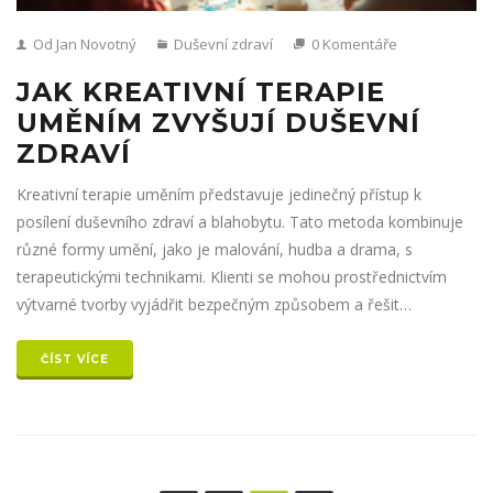
Od Jan Novotný
Duševní zdraví
0 Komentáře
JAK KREATIVNÍ TERAPIE
UMĚNÍM ZVYŠUJÍ DUŠEVNÍ
ZDRAVÍ
Kreativní terapie uměním představuje jedinečný přístup k
posílení duševního zdraví a blahobytu. Tato metoda kombinuje
různé formy umění, jako je malování, hudba a drama, s
terapeutickými technikami. Klienti se mohou prostřednictvím
výtvarné tvorby vyjádřit bezpečným způsobem a řešit
emocionální problémy. Využití kreativity v terapii napomáhá
sebepoznání a rozvoji dovedností pro lepší zvládání stresu.
ČÍST VÍCE
Tento článek zkoumá, jak mohou kreativní terapie obohatit
život každého jednotlivce.