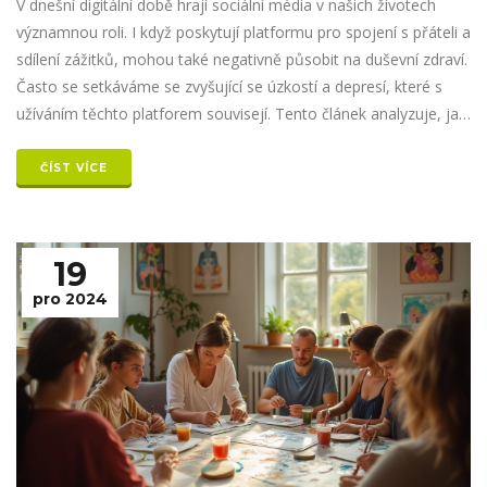
V dnešní digitální době hrají sociální média v našich životech
významnou roli. I když poskytují platformu pro spojení s přáteli a
sdílení zážitků, mohou také negativně působit na duševní zdraví.
Často se setkáváme se zvyšující se úzkostí a depresí, které s
užíváním těchto platforem souvisejí. Tento článek analyzuje, jak
sociální média ovlivňují naši psychiku a nabízí praktické rady, jak
redukovat jejich negativní dopad.
ČÍST VÍCE
19
pro 2024