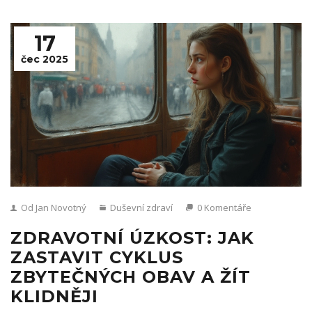
17
čec 2025
Od Jan Novotný
Duševní zdraví
0 Komentáře
ZDRAVOTNÍ ÚZKOST: JAK
ZASTAVIT CYKLUS
ZBYTEČNÝCH OBAV A ŽÍT
KLIDNĚJI