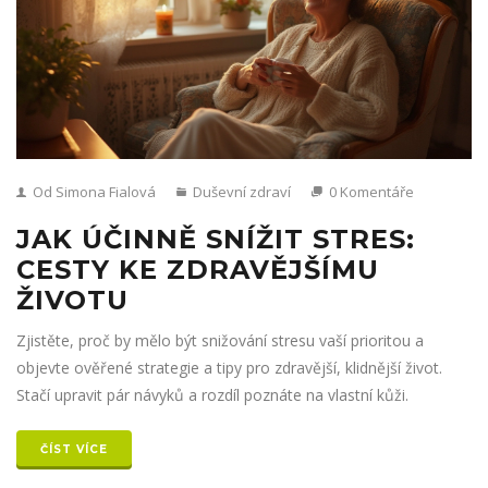
Od Simona Fialová
Duševní zdraví
0 Komentáře
JAK ÚČINNĚ SNÍŽIT STRES:
CESTY KE ZDRAVĚJŠÍMU
ŽIVOTU
Zjistěte, proč by mělo být snižování stresu vaší prioritou a
objevte ověřené strategie a tipy pro zdravější, klidnější život.
Stačí upravit pár návyků a rozdíl poznáte na vlastní kůži.
ČÍST VÍCE