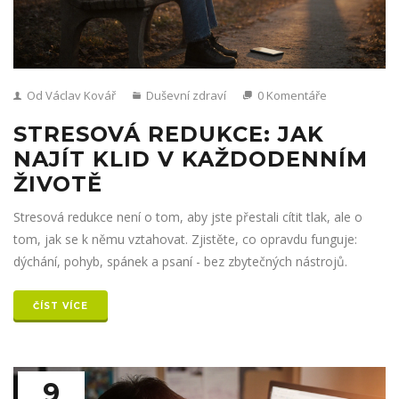
Od Václav Kovář
Duševní zdraví
0 Komentáře
STRESOVÁ REDUKCE: JAK
NAJÍT KLID V KAŽDODENNÍM
ŽIVOTĚ
Stresová redukce není o tom, aby jste přestali cítit tlak, ale o
tom, jak se k němu vztahovat. Zjistěte, co opravdu funguje:
dýchání, pohyb, spánek a psaní - bez zbytečných nástrojů.
ČÍST VÍCE
9