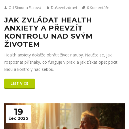
Od Simona Fialová
Duševní zdraví
0 Komentáře
JAK ZVLÁDAT HEALTH
ANXIETY A PŘEVZÍT
KONTROLU NAD SVÝM
ŽIVOTEM
Health anxiety dokáže obrátit život naruby. Naučte se, jak
rozpoznat příznaky, co funguje v praxi a jak získat opět pocit
klidu a kontroly nad sebou.
ČÍST VÍCE
19
čec 2025