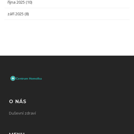
října 2025
(10)
září 2025
(8)
O NÁS
Duševní zdraví