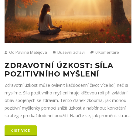
Od Pavlína Matějová
Duševní zdraví
0 Komentáře
ZDRAVOTNÍ ÚZKOST: SÍLA
POZITIVNÍHO MYŠLENÍ
Zdravotní úzkost může ovlivnit každodenní život více lidí, než si
myslíme. Síla pozitivního myšlení hraje klíčovou roli při zvládání
obav spojených se zdravím. Tento článek zkoumá, jak mohou
pozitivní myšlenky pomoci snížit úzkost a nabídnout konkrétní
strategie pro každodenní použití. Naučte se, jak proměnit strach
v sílu a získat kontrolu nad svými obavami. Připravte se na nový
pohled na zdraví a pohodu.
ČÍST VÍCE