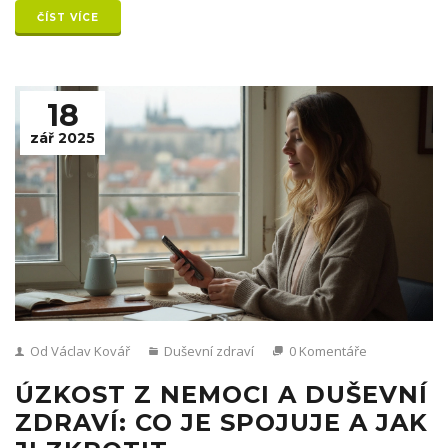
ČÍST VÍCE
18
zář 2025
Od Václav Kovář
Duševní zdraví
0 Komentáře
ÚZKOST Z NEMOCI A DUŠEVNÍ
ZDRAVÍ: CO JE SPOJUJE A JAK